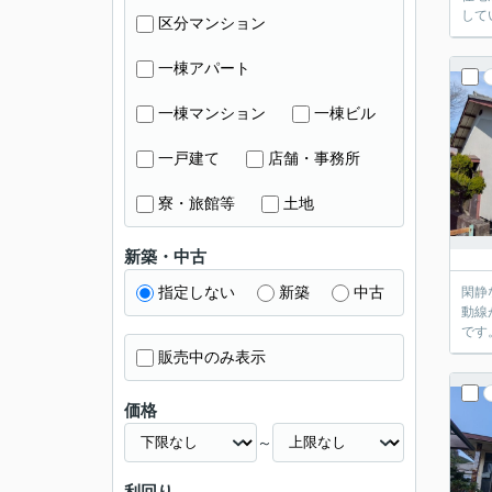
区分マンション
一棟アパート
一棟マンション
一棟ビル
一戸建て
店舗・事務所
寮・旅館等
土地
新築・中古
指定しない
新築
中古
閑静
動線が確保
販売中のみ表示
価格
～
利回り