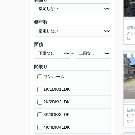
築年数
緑豊かな場
クラブ・ 桃沢
面積
～
間取り
ワンルーム
1K/1DK/1LDK
2K/2DK/2LDK
新生
3K/3DK/3LDK
利で
サポ
4K/4DK/4LDK