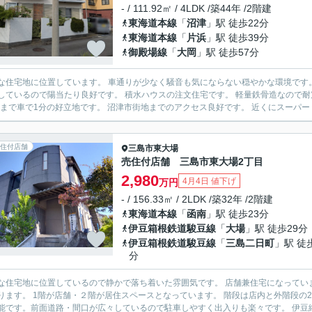
- / 111.92㎡ / 4LDK /築44年 /2階建
東海道本線
「
沼津
」駅 徒歩22分
東海道本線
「
片浜
」駅 徒歩39分
御殿場線
「
大岡
」駅 徒歩57分
住宅地に位置しています。 車通りが少なく騒音も気にならない穏やかな環境です。 角地なので陽当たり良好で解放感があります。 南側が
当たり良好です。 積水ハウスの注文住宅です。 軽量鉄骨造なので耐震性・耐久性に優れています。 県道380号富士清水線(旧国道1
号線)まで車で1分の好立地です。 沼津市街地までの
住付店舗
三島市
東大場
売住付店舗 三島市東大場2丁目
2,980
4月4日 値下げ
万円
- / 156.33㎡ / 2LDK /築32年 /2階建
東海道本線
「
函南
」駅 徒歩23分
伊豆箱根鉄道駿豆線
「
大場
」駅 徒歩29分
伊豆箱根鉄道駿豆線
「
三島二日町
」駅 徒
分
地に位置しているので静かで落ち着いた雰囲気です。 店舗兼住宅になっています。 飲食店をお考えの方いかがですか？点灯式看板も敷地内
います。 階段は店内と外階段の2ヶ所あります。 眺望が素晴らしく富士山が見えます。 3台駐
車可能です。前面道路