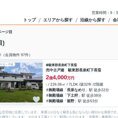
営業時間：9：3
トップ
エリアから探す
沿線から探す
会
ページ目
)
件（会員物件 97件）
中古一戸建
駿東郡長泉町
下長窪
売中古戸建 駿東郡長泉町下長窪
2
4,000
億
万円
- / 226.06㎡ / 7LDK /築32年 /2階建
御殿場線
「
長泉なめり
」駅 徒歩22分
御殿場線
「
下土狩
」駅 徒歩38分
御殿場線
「
裾野
」駅 徒歩53分
宅地に位置しています。 車通りが少なく騒音も気にならない穏やかな環境です。 敷地面積600坪と広々しています。 現在、自動車部品工
併設しています。 そのまま工場としてご利用いただけます。 作業所・事務所にいかがでしょうか？ お車10台以上駐