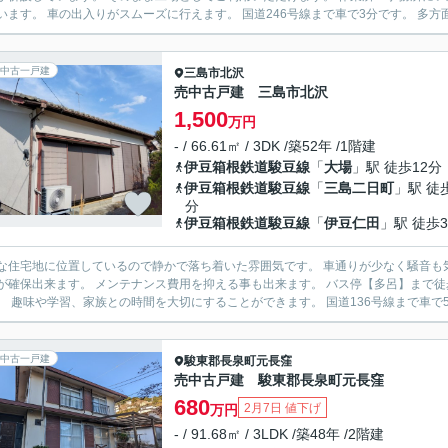
しています。 車の出入りがスムーズに行えます。 国道246号線まで車で3分で
中古一戸建
三島市
北沢
売中古戸建 三島市北沢
1,500
万円
- / 66.61㎡ / 3DK /築52年 /1階建
伊豆箱根鉄道駿豆線
「
大場
」駅 徒歩12分
伊豆箱根鉄道駿豆線
「
三島二日町
」駅 徒
分
伊豆箱根鉄道駿豆線
「
伊豆仁田
」駅 徒歩3
な住宅地に位置しているので静かで落ち着いた雰囲気です。 車通りが少なく騒音も気にならない穏やかな
出来ます。 メンテナンス費用を抑える事も出来ます。 バス停【多呂】まで徒歩2分です。 通学に便利です。 小・中学校まで徒歩15分圏内
です。 趣味や学習、家族との時間を大切にすることができます。
中古一戸建
駿東郡長泉町
元長窪
売中古戸建 駿東郡長泉町元長窪
680
2月7日 値下げ
万円
- / 91.68㎡ / 3LDK /築48年 /2階建