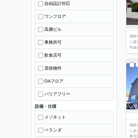
自由設計対応
ワンフロア
高層ビル
閑静な
事務所可
に接しているので陽
飲食店可
居抜物件
OAフロア
バリアフリー
設備・仕様
メゾネット
閑静な住宅
ベランダ
にあります。 1階が店舗・２階が居住スペースとなって