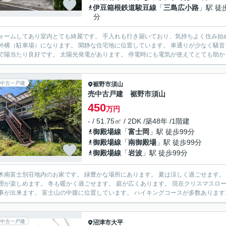
伊豆箱根鉄道駿豆線
「
三島広小路
」駅 徒
分
ームしてあり室内とても綺麗です。 手入れも行き届いており、気持ちよく住み始めていただけます。 リフォーム
なります。 閑静な住宅地に位置しています。 車通りが少なく騒音も気にならない穏やかな環境です。 南東側が道路に接してい
中古一戸建
裾野市
須山
売中古戸建 裾野市須山
450
万円
- / 51.75㎡ / 2DK /築48年 /1階建
御殿場線
「
富士岡
」駅 徒歩99分
御殿場線
「
南御殿場
」駅 徒歩99分
御殿場線
「
岩波
」駅 徒歩99分
のお家です。 緑豊かな場所にあります。 夏は涼しく過ごせます。 室内にヨツールのストーブがあります。 天板が広いので煮込
ます。 冬も暖かく過ごせます。 庭が広くあります。 現在クリスマスローズやグランドカバーなどが植えてあります。 四季を身近に感
中古一戸建
沼津市
大平