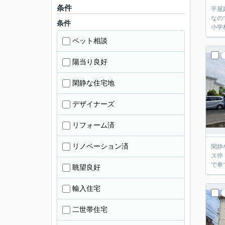
条件
平屋建
なのでスタイリッシュ
条件
ペット相談
陽当り良好
閑静な住宅地
デザイナーズ
リフォーム済
リノベーション済
閑静な住
ス停【長泉中央
眺望良好
輸入住宅
二世帯住宅