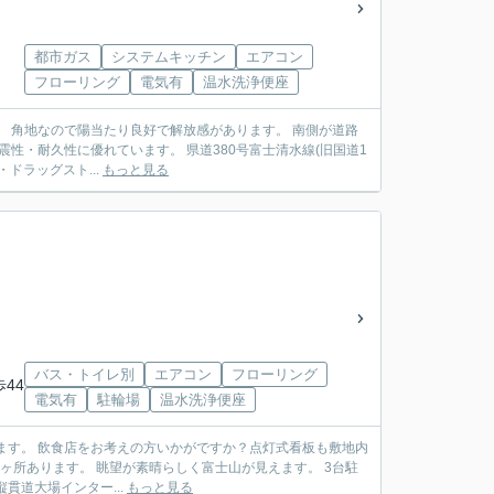
都市ガス
システムキッチン
エアコン
フローリング
電気有
温水洗浄便座
道路
アクセス良好です。 近くにスーパー・ドラッグスト...
もっと見る
バス・トイレ別
エアコン
フローリング
歩44
電気有
駐輪場
温水洗浄便座
・間口が広々しているので駐車しやすく出入りも楽々です。 伊豆縦貫道大場インター...
もっと見る