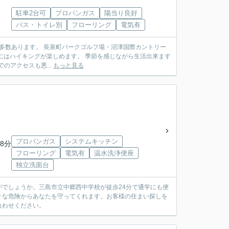
駐車2台可
プロパンガス
陽当り良好
バス・トイレ別
フローリング
電気有
でのアクセスも悪...
もっと見る
プロパンガス
システムキッチン
8分
フローリング
電気有
温水洗浄便座
独立洗面台
でしょうか。三島市立中郷西中学校が徒歩24分で通学にも便
々な危険からあなたを守ってくれます。お客様の住まい探しを
合わせください。