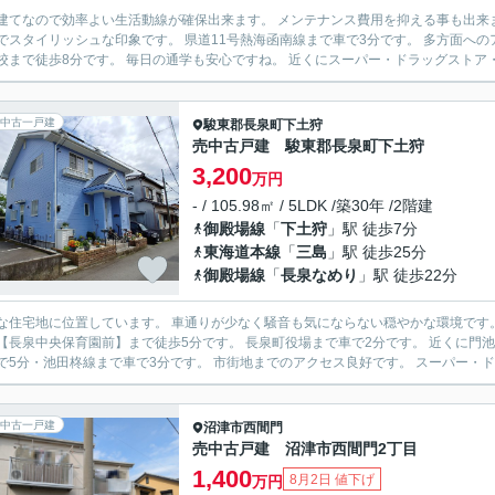
てなので効率よい生活動線が確保出来ます。 メンテナンス費用を抑える事も出来ます。 3年前に外壁のリフォームを行っております。
な印象です。 県道11号熱海函南線まで車で3分です。 多方面へのアクセス良好です。 バス停【宝蔵台入口】まで徒歩2分です。
小学校まで徒歩8分です。 毎日の通学も安心ですね。 近くにスーパー・ド
中古一戸建
駿東郡長泉町
下土狩
売中古戸建 駿東郡長泉町下土狩
3,200
万円
- / 105.98㎡ / 5LDK /築30年 /2階建
御殿場線
「
下土狩
」駅 徒歩7分
東海道本線
「
三島
」駅 徒歩25分
御殿場線
「
長泉なめり
」駅 徒歩22分
宅地に位置しています。 車通りが少なく騒音も気にならない穏やかな環境です。 小・中学校まで徒歩10分圏内です。 通学も安心ですね。
保育園前】まで徒歩5分です。 長泉町役場まで車で2分です。 近くに門池公園・鮎壺の滝などの公共施設があります。 国道246号線ま
で車で5分・池田柊線まで車で3分です。 市街地までの
中古一戸建
沼津市
西間門
売中古戸建 沼津市西間門2丁目
1,400
8月2日 値下げ
万円