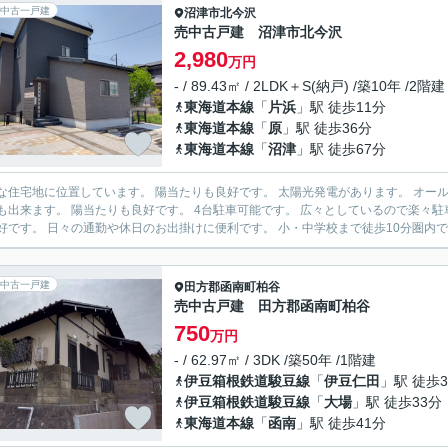
中古一戸建
沼津市
北今沢
売中古戸建 沼津市北今沢
2,980
万円
- / 89.43㎡ / 2LDK＋S(納戸) /築10年 /2階建
東海道本線
「
片浜
」駅 徒歩11分
東海道本線
「
原
」駅 徒歩36分
東海道本線
「
沼津
」駅 徒歩67分
ています。 陽当たりも良好です。 太陽光発電があります。 オール電化なので火を使う事がなく安全です。 光熱費を抑えられる
4台駐車可能です。 広々としているので楽々駐車出来ます。 国道1号線まで車で2分です。 多方面へのアクセ
ス良好です。 日々の通勤や休日のお出掛けに便利です。 小・中学校まで徒歩1
中古一戸建
田方郡函南町
柏谷
売中古戸建 田方郡函南町柏谷
750
万円
- / 62.97㎡ / 3DK /築50年 /1階建
伊豆箱根鉄道駿豆線
「
伊豆仁田
」駅 徒歩3
伊豆箱根鉄道駿豆線
「
大場
」駅 徒歩33分
東海道本線
「
函南
」駅 徒歩41分