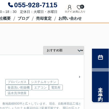
055-928-7115
0
0～18：30 定休日：火曜日・水曜日
ログイン
お気に入り
社概要
ブログ
売却査定
お問い合わせ
プロパンガス
システムキッチン
来店予約
食器洗い乾燥機
エアコン
電気有
温水洗浄便座
場と
車可能です。 間口が広々と