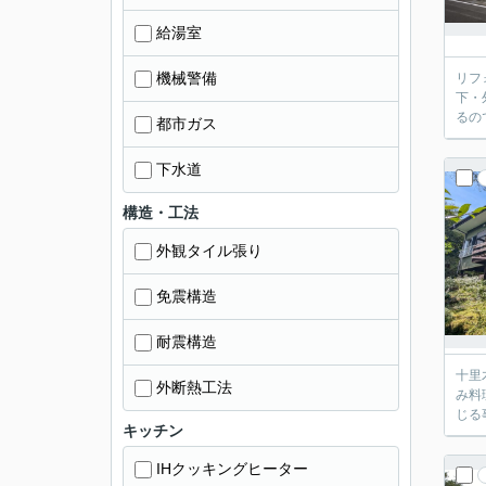
給湯室
機械警備
リフォ
下・外構（駐車場）に
都市ガス
下水道
構造・工法
外観タイル張り
免震構造
耐震構造
十里木南富士別荘地内
外断熱工法
み料理が楽しめ
キッチン
IHクッキングヒーター