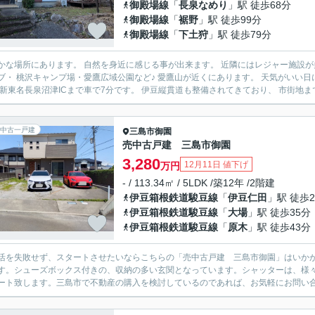
御殿場線
「
長泉なめり
」駅 徒歩68分
御殿場線
「
裾野
」駅 徒歩99分
御殿場線
「
下土狩
」駅 徒歩79分
所にあります。 自然を身近に感じる事が出来ます。 近隣にはレジャー施設が多数あります。 長泉町パークゴルフ場・沼津国際カントリー
キャンプ場・愛鷹広域公園など♪ 愛鷹山が近くにあります。 天気がいい日にはハイキングが楽しめます。 季節を感じながら生活出来ます
ね。 新東名長泉沼津ICまで車で7分です。 伊豆縦貫道も整備されてきており、 市街地ま
中古一戸建
三島市
御園
売中古戸建 三島市御園
3,280
12月11日 値下げ
万円
- / 113.34㎡ / 5LDK /築12年 /2階建
伊豆箱根鉄道駿豆線
「
伊豆仁田
」駅 徒歩2
伊豆箱根鉄道駿豆線
「
大場
」駅 徒歩35分
伊豆箱根鉄道駿豆線
「
原木
」駅 徒歩43分
活を失敗せず、スタートさせたいならこちらの「売中古戸建 三島市御園」はいかが
す。シューズボックス付きの、収納の多い玄関となっています。シャッターは、様
ート致します。三島市で不動産の購入を検討しているのであれば、お気軽にお問い