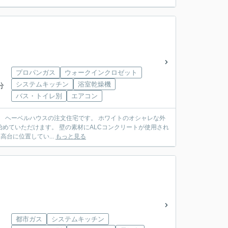
プロパンガス
ウォークインクロゼット
システムキッチン
浴室乾燥機
分
バス・トイレ別
エアコン
な外
ています。 断熱性・遮音性・耐火性に優れています。 地震や火災の際にも安心ですね。 高台に位置してい...
もっと見る
都市ガス
システムキッチン