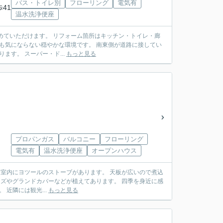
バス・トイレ別
フローリング
電気有
歩41
温水洗浄便座
箇所はキッチン・トイレ・廊
るので陽当たり良好です。 太陽光発電があります。 停電時にも電気が使えてとても助かります。 スーパー・ド...
もっと見る
プロパンガス
バルコニー
フローリング
電気有
温水洗浄便座
オープンハウス
じる事が出来ます。 富士山の中腹に位置しています。 ハイキングコースが多数あります。 近隣には観光...
もっと見る