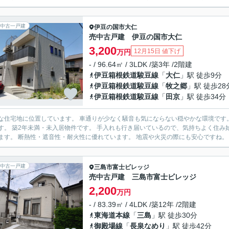
中古一戸建
伊豆の国市
大仁
売中古戸建 伊豆の国市大仁
3,200
12月15日 値下げ
万円
- / 96.64㎡ / 3LDK /築3年 /2階建
伊豆箱根鉄道駿豆線
「
大仁
」駅 徒歩9分
伊豆箱根鉄道駿豆線
「
牧之郷
」駅 徒歩28
伊豆箱根鉄道駿豆線
「
田京
」駅 徒歩34分
住宅地に位置しています。 車通りが少なく騒音も気にならない穏やかな環境です。 ヘーベルハウスの注文住宅です。 ホワイトのオシャレ
く住み始めていただけます。 壁の素材にALCコンクリートが使用され
中古一戸建
三島市
富士ビレッジ
売中古戸建 三島市富士ビレッジ
2,200
万円
- / 83.39㎡ / 4LDK /築12年 /2階建
東海道本線
「
三島
」駅 徒歩30分
御殿場線
「
長泉なめり
」駅 徒歩42分