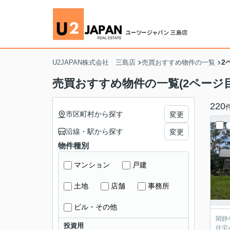
2
U2JAPAN株式会社 三島店
売買おすすめ物件の一覧
売買おすすめ物件の一覧(2ページ目
220
市区町村から探す
変更
沿線・駅から探す
変更
物件種別
マンション
戸建
土地
店舗
事務所
ビル・その他
閑静な住
投資用
住宅が