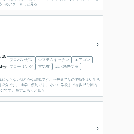
す。 多方面へのアク...
もっと見る
歩25
プロパンガス
システムキッチン
エアコン
4分
フローリング
電気有
温水洗浄便座
環境です。 平屋建てなので効率よい生活
 国道136号線まで車で5分です。 多方...
もっと見る