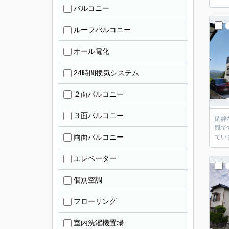
バルコニー
ルーフバルコニー
オール電化
24時間換気システム
２面バルコニー
３面バルコニー
閑静な
観です。 築2年未満・未入居物件です。 手入れも行き届いているので、気持ちよ
両面バルコニー
エレベーター
個別空調
フローリング
室内洗濯機置場