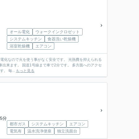
オール電化
ウォークインクロゼット
システムキッチン
食器洗い乾燥機
浴室乾燥機
エアコン
0分圏内です。 毎...
もっと見る
5分
都市ガス
システムキッチン
エアコン
電気有
温水洗浄便座
独立洗面台