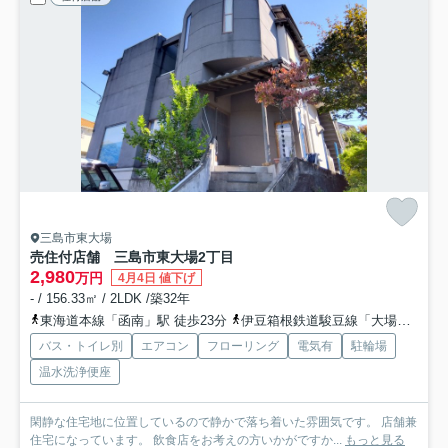
三島市東大場
売住付店舗 三島市東大場2丁目
2,980
万円
4月4日 値下げ
- / 156.33㎡ / 2LDK /築32年
東海道本線「函南」駅 徒歩23分
伊豆箱根鉄道駿豆線「大場」駅 徒歩29分
バス・トイレ別
エアコン
フローリング
電気有
駐輪場
温水洗浄便座
閑静な住宅地に位置しているので静かで落ち着いた雰囲気です。 店舗兼
住宅になっています。 飲食店をお考えの方いかがですか...
もっと見る