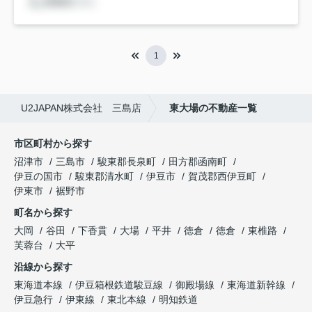
1
U2JAPAN株式会社 三島店
東大場の不動産一覧
市区町村から探す
沼津市
三島市
駿東郡長泉町
田方郡函南町
伊豆の国市
駿東郡清水町
伊豆市
賀茂郡西伊豆町
伊東市
裾野市
町名から探す
大岡
谷田
下香貫
大場
平井
徳倉
徳倉
東椎路
芙蓉台
大平
沿線から探す
東海道本線
伊豆箱根鉄道駿豆線
御殿場線
東海道新幹線
伊豆急行
伊東線
東北本線
明知鉄道