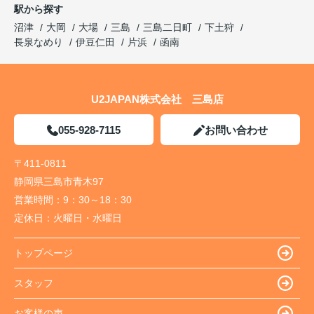
駅から探す
沼津
大岡
大場
三島
三島二日町
下土狩
長泉なめり
伊豆仁田
片浜
函南
U2JAPAN株式会社 三島店
055-928-7115
お問い合わせ
〒411-0811
静岡県三島市青木97
営業時間：
9：30～18：30
定休日：
火曜日・水曜日
トップページ
スタッフ
お客様の声