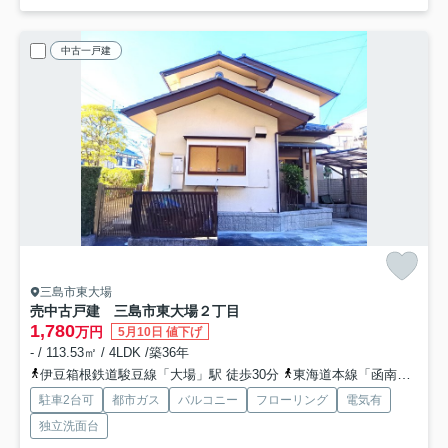
中古一戸建
三島市東大場
売中古戸建 三島市東大場２丁目
1,780
万円
5月10日 値下げ
- / 113.53㎡ / 4LDK /築36年
伊豆箱根鉄道駿豆線「大場」駅 徒歩30分
東海道本線「函南」駅 徒歩45分
駐車2台可
都市ガス
バルコニー
フローリング
電気有
独立洗面台