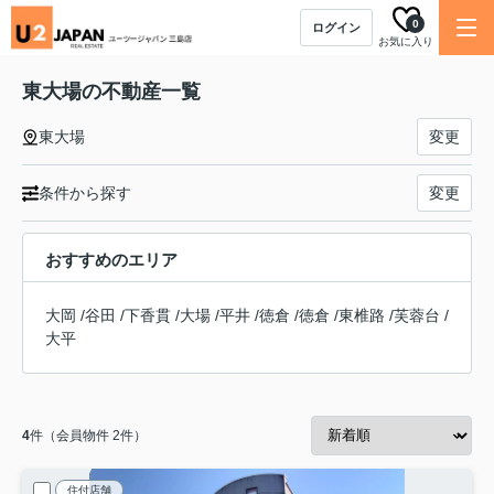
0
ログイン
お気に入り
東大場の不動産一覧
東大場
変更
条件から探す
変更
おすすめのエリア
大岡
/
谷田
/
下香貫
/
大場
/
平井
/
徳倉
/
徳倉
/
東椎路
/
芙蓉台
/
大平
4
件（会員物件 2件）
住付店舗