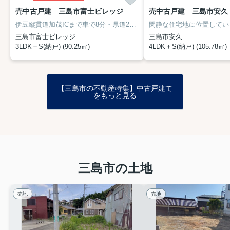
売中古戸建 三島市富士ビレッジ
売中古戸建 三島市安久
伊豆縦貫道加茂ICまで車で8分・県道21号三島裾野線まで車で4分です。近くに谷田幸原線も走っています。多方面へのアクセス良好です。
閑静な住宅地に位置してい
三島市富士ビレッジ
三島市安久
3LDK＋S(納戸) (90.25㎡)
4LDK＋S(納戸) (105.78㎡)
【三島市の不動産特集】中古戸建て
をもっと見る
三島市の土地
売地
売地