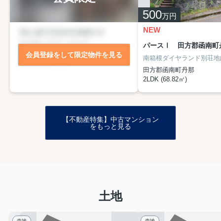
500
万円
NEW
パースⅠ 田方郡函南町
会員登録をして限定物件を見る
田方郡函南町丹那
2LDK (68.82㎡)
【不動産特集】中古マンション
をもっと見る
土地
売地
売地