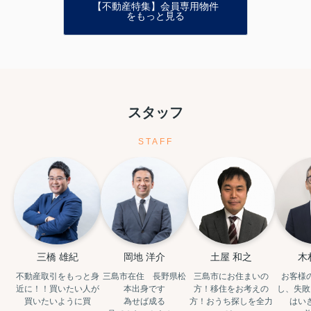
【不動産特集】会員専用物件
をもっと見る
スタッフ
STAFF
三橋 雄紀
岡地 洋介
土屋 和之
木
不動産取引をもっと身
三島市在住　長野県松
三島市にお住まいの
お客様
近に！！買いたい人が
本出身です

方！移住をお考えの
し、失敗
買いたいように買
為せば成る

方！おうち探しを全力
はい