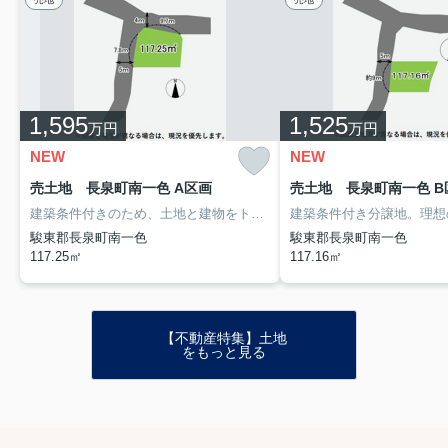
1,595
1,525
万円
万円
NEW
NEW
売土地 長泉町南一色 A区画
売土地 長泉町南一色 B
建築条件付きのため、土地と建物をトータルでご提案します。
敷地の広
駿東郡長泉町南一色
駿東郡長泉町南一色
117.25㎡
117.16㎡
【不動産特集】土地
をもっと見る