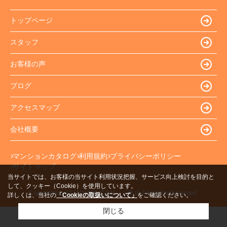
トップページ
スタッフ
お客様の声
ブログ
アクセスマップ
会社概要
マンションカタログ
利用規約
プライバシーポリシー
サイトマップ
当サイトでは、お客様の当サイト利用状況把握、サービス向上検討を目的と
して、クッキー（Cookie）を使用しています。
Copyright(c) U2JAPAN株式会社 三島店 All Rights Reserved.
詳しくは、当社の
「Cookieの取扱いについて」
をご確認ください。
閉じる