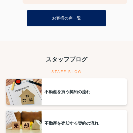
Q3、担当スタッフの対応についてや、その他ご意
見・ご感想をお聞かせください。
A3 媒介契約からの時間が長く、、、気持ち的に
お客様の声一覧
キツかった
スタッフブログ
STAFF BLOG
不動産を買う契約の流れ
不動産を売却する契約の流れ