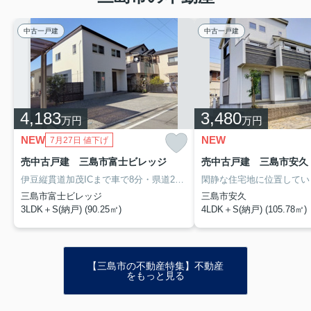
を正しく理解しておくことで、将来
の家...
中古一戸建
中古一戸建
2026.05.18
三島市の不動産購入で住環境はどう
評価される？評判や利便性も詳...
三島市で不動産の購入を考えている
4,183
方へ、気になる住環境や街の評判に
3,480
万円
万円
ついて詳しくご紹介します。新しい
暮らしを始めるうえで、「どんな環
NEW
NEW
7月27日 値下げ
境で生活できるのか」「実際に住ん
売中古戸建 三島市富士ビレッジ
でいる人からの評価はどうか」は大
売中古戸建 三島市安久
切な...
伊豆縦貫道加茂ICまで車で8分・県道21号三島裾野線まで車で4分です。近くに谷田幸原線も走っています。多方面へのアクセス良好です。
閑静な住宅地に位置してい
三島市富士ビレッジ
三島市安久
2026.05.17
3LDK＋S(納戸) (90.25㎡)
4LDK＋S(納戸) (105.78㎡)
三島市で資産価値が落ちにくいマン
ションとは？条件やエリア選び...
マンションを購入する際、「将来も
し売却したときに資産価値が下がり
【三島市の不動産特集】不動産
をもっと見る
にくい物件を選びたい」と考える方
は多いのではないでしょうか。三島
市は静岡県内でも住みやすさや交通