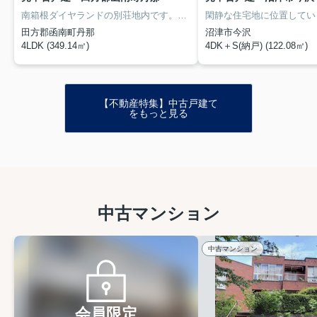
南箱根ダイヤランドの別荘地内です。別荘地内には多数の施設があります。
閑静な住宅地に位置してい
田方郡函南町丹那
沼津市今沢
4LDK (349.14㎡)
4DK＋S(納戸) (122.08㎡)
【不動産特集】中古戸建て
をもっと見る
中古マンション
中古マンション
会員限定