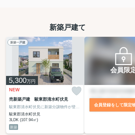
利便性が高く、資産価値が落ちにく
いエ...
新築戸建て
新築一戸建
会員限
5,300
万円
NEW
売新築戸建 駿東郡清水町伏見
会員登録をして限定
駿東郡清水町伏見に新築分譲物件が登場しました！
PC工法で造られた
駿東郡清水町伏見
3LDK (107.94㎡)
新築