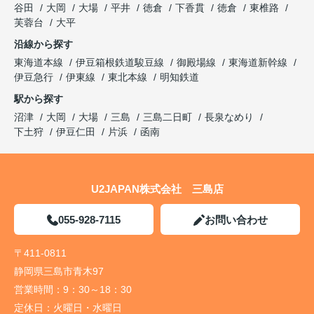
谷田
大岡
大場
平井
徳倉
下香貫
徳倉
東椎路
芙蓉台
大平
沿線から探す
東海道本線
伊豆箱根鉄道駿豆線
御殿場線
東海道新幹線
伊豆急行
伊東線
東北本線
明知鉄道
駅から探す
沼津
大岡
大場
三島
三島二日町
長泉なめり
下土狩
伊豆仁田
片浜
函南
U2JAPAN株式会社 三島店
055-928-7115
お問い合わせ
〒411-0811
静岡県三島市青木97
営業時間：
9：30～18：30
定休日：
火曜日・水曜日