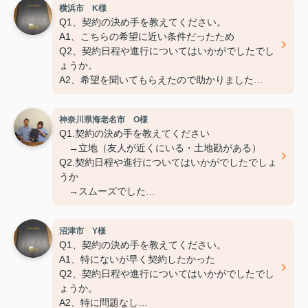
横浜市 K様
Q3:担当スタッフの対応についてや、その他ご意
Q1、契約の決め手を教えてください。
見・ご感想などがございましたらお聞かせくださ
A1、こちらの希望に近い条件だったため
い。
Q2、契約日程や進行についてはいかがでしたでし
A:素晴らしい １００点
ょうか。
A2、希望を聞いてもらえたので助かりました
Q3、担当スタッフの対応についてや、その他ご意
見・ご感想をお聞かせください。
神奈川県海老名市 O様
A3 親切な対応で、安心してお任せ出来ました
Q1.契約の決め手を教えてください
ありがとうございました
→立地（友人が近くにいる・土地勘がある）
Q2.契約日程や進行についてはいかがでしたでしょ
うか
→スムーズでした
Q3.担当スタッフの対応についてや、その他ご意
見・ご感想などが
沼津市 Y様
ございましたらお聞かせください
Q1、契約の決め手を教えてください。
→対応は良好でした。
A1、特にないが早く契約したかった
Q2、契約日程や進行についてはいかがでしたでし
ょうか。
A2、特に問題なし