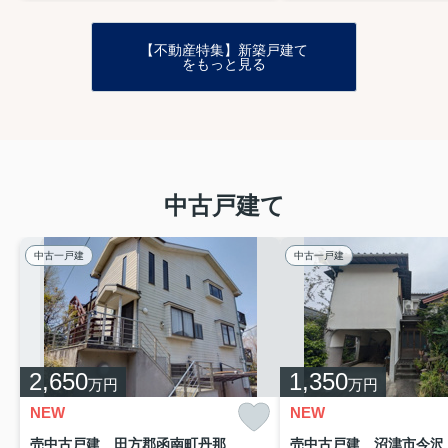
【不動産特集】新築戸建て
をもっと見る
中古戸建て
中古一戸建
中古一戸建
2,650
1,350
万円
万円
NEW
NEW
売中古戸建 田方郡函南町丹那
売中古戸建 沼津市今沢