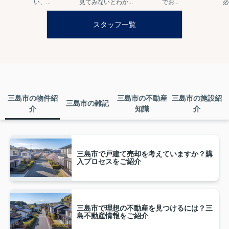
い、...
見てみないとわか...
でお...
必
スタッフ一覧
三島市の物件紹
三島市の不動産
三島市の施設紹
三島市の雑記
介
知識
介
三島市で戸建て売却を考えていますか？購
入プロセスをご紹介
三島市で理想の不動産を見つけるには？三
島不動産情報をご紹介