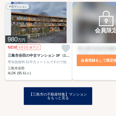
中古マンション
会員限
980
万円
NEW
6月1日 値下げ
三島市谷田の中古マンション 3F（1302号室）
会員登録をして限定
専有面積95.61平方メートルですので快適な生活ができます。入居してからペットの飼育を始めたい方は、事前にご相談ください。広々としたリビングに充実設備のキッチンを備えた4LDK。外装リフォーム済みなので、きれいな外観になっています。新居をお求めなら、地域に詳しい当社にご依頼下さい。お客様のこだわりやご要望などがあれば、メール又はお電話から当社までお申し付けください。
三島市谷田
4LDK (95.61㎡)
【三島市の不動産特集】マンション
をもっと見る