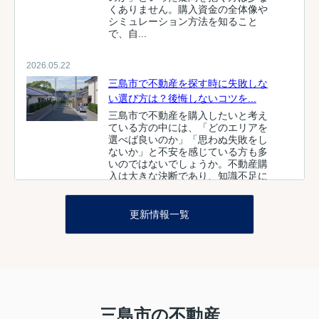
くありません。購入資金の全体像や
シミュレーション方法を知ること
で、自...
2026.05.22
三島市で不動産を探す時に失敗しな
い選び方は？後悔しないコツを...
三島市で不動産を購入したいと考え
ている方の中には、「どのエリアを
選べば良いのか」「思わぬ失敗をし
ないか」と不安を感じている方も多
いのではないでしょうか。不動産購
入は大きな決断であり、知識不足に
よる...
更新情報一覧
2026.05.21
三島市で一戸建て購入時の注意点
は？ランニングコストの目安も紹...
三島市で一戸建ての購入を検討して
いる方にとって、「毎月どのくらい
費用がかかるのか」は大きな関心事
ではないでしょうか。家を手に入れ
三島市の不動産
る喜びと同時に、ランニングコスト