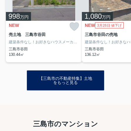
998
1,080
万円
万円
NEW
NEW
3月26日 値下げ
売土地 三島市谷田
三島市谷田の売地
建築条件なし！お好きなハウスメーカーでお家が建てられます。
敷地が
三島市谷田
三島市谷田
130.44㎡
136.12㎡
【三島市の不動産特集】土地
をもっと見る
三島市のマンション