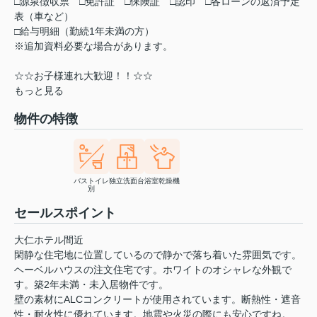
□源泉徴収票 □免許証 □保険証 □認印 □各ローンの返済予定
表（車など）
□給与明細（勤続1年未満の方）
※追加資料必要な場合があります。
☆☆お子様連れ大歓迎！！☆☆
もっと見る
物件の特徴
バストイレ
独立洗面台
浴室乾燥機
別
セールスポイント
大仁ホテル間近
閑静な住宅地に位置しているので静かで落ち着いた雰囲気です。
ヘーベルハウスの注文住宅です。ホワイトのオシャレな外観で
す。築2年未満・未入居物件です。
壁の素材にALCコンクリートが使用されています。断熱性・遮音
性・耐火性に優れています。地震や火災の際にも安心ですね。