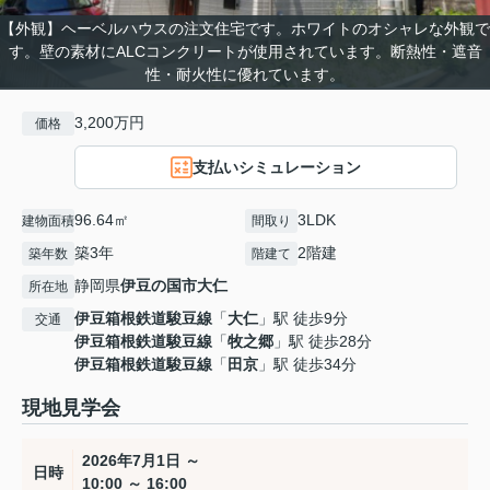
【外観】ヘーベルハウスの注文住宅です。ホワイトのオシャレな外観で
す。壁の素材にALCコンクリートが使用されています。断熱性・遮音
性・耐火性に優れています。
3,200万円
価格
支払いシミュレーション
96.64㎡
3LDK
建物面積
間取り
築3年
2階建
築年数
階建て
静岡県
伊豆の国市
大仁
所在地
伊豆箱根鉄道駿豆線
「
大仁
」駅 徒歩9分
交通
伊豆箱根鉄道駿豆線
「
牧之郷
」駅 徒歩28分
伊豆箱根鉄道駿豆線
「
田京
」駅 徒歩34分
現地見学会
2026年7月1日 ～
日時
10:00 ～ 16:00