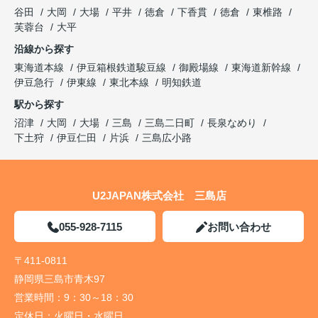
谷田
大岡
大場
平井
徳倉
下香貫
徳倉
東椎路
芙蓉台
大平
沿線から探す
東海道本線
伊豆箱根鉄道駿豆線
御殿場線
東海道新幹線
伊豆急行
伊東線
東北本線
明知鉄道
駅から探す
沼津
大岡
大場
三島
三島二日町
長泉なめり
下土狩
伊豆仁田
片浜
三島広小路
U2JAPAN株式会社 三島店
055-928-7115
お問い合わせ
〒411-0811
静岡県三島市青木97
営業時間：
9：30～18：30
定休日：
火曜日・水曜日