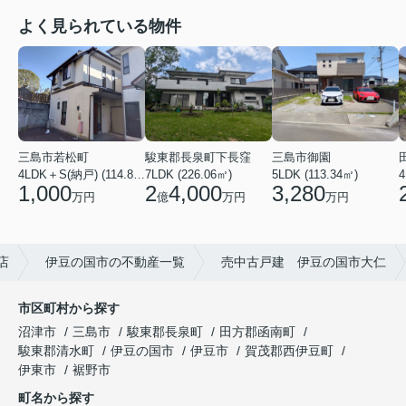
よく見られている物件
三島市若松町
三島市御園
駿東郡長泉町下長窪
4LDK＋S(納戸) (114.88㎡)
5LDK (113.34㎡)
4
7LDK (226.06㎡)
1,000
3,280
2
4,000
万円
万円
億
万円
店
伊豆の国市の不動産一覧
売中古戸建 伊豆の国市大仁
市区町村から探す
沼津市
三島市
駿東郡長泉町
田方郡函南町
駿東郡清水町
伊豆の国市
伊豆市
賀茂郡西伊豆町
伊東市
裾野市
町名から探す