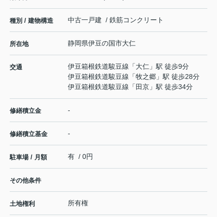
中古一戸建 / 鉄筋コンクリート
種別 / 建物構造
静岡県
伊豆の国市
大仁
所在地
伊豆箱根鉄道駿豆線
「
大仁
」駅 徒歩9分
交通
伊豆箱根鉄道駿豆線
「
牧之郷
」駅 徒歩28分
伊豆箱根鉄道駿豆線
「
田京
」駅 徒歩34分
-
修繕積立金
-
修繕積立基金
有 / 0円
駐車場 / 月額
その他条件
所有権
土地権利