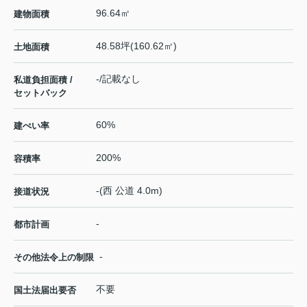
96.64㎡
建物面積
48.58坪(160.62㎡)
土地面積
-/記載なし
私道負担面積 /
セットバック
60%
建ぺい率
200%
容積率
-(西 公道 4.0m)
接道状況
-
都市計画
-
その他法令上の制限
不要
国土法届出要否