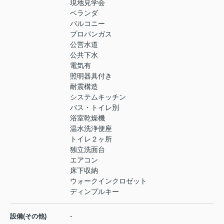
現地見学会
ベランダ
バルコニー
プロパンガス
公営水道
公共下水
電気有
照明器具付き
耐震構造
システムキッチン
バス・トイレ別
浴室乾燥機
温水洗浄便座
トイレ２ヶ所
独立洗面台
エアコン
床下収納
ウォークインクロゼット
ディンプルキー
-
設備(その他)