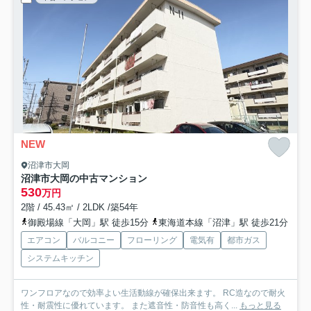
NEW
沼津市大岡
沼津市大岡の中古マンション
530
万円
2階 / 45.43㎡ / 2LDK /築54年
御殿場線「大岡」駅 徒歩15分
東海道本線「沼津」駅 徒歩21分
エアコン
バルコニー
フローリング
電気有
都市ガス
システムキッチン
ワンフロアなので効率よい生活動線が確保出来ます。 RC造なので耐火
性・耐震性に優れています。 また遮音性・防音性も高く...
もっと見る