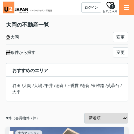
0
ログイン
お気に入り
大岡の不動産一覧
大岡
変更
条件から探す
変更
おすすめのエリア
谷田
/
大岡
/
大場
/
平井
/
徳倉
/
下香貫
/
徳倉
/
東椎路
/
芙蓉台
/
大平
9
件（会員物件 7件）
中古マンション