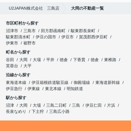
U2JAPAN株式会社 三島店
大岡の不動産一覧
市区町村から探す
沼津市
三島市
田方郡函南町
駿東郡長泉町
駿東郡清水町
伊豆の国市
伊豆市
賀茂郡西伊豆町
伊東市
裾野市
町名から探す
谷田
大岡
大場
平井
徳倉
下香貫
徳倉
東椎路
芙蓉台
大平
沿線から探す
東海道本線
伊豆箱根鉄道駿豆線
御殿場線
東海道新幹線
伊豆急行
伊東線
東北本線
明知鉄道
駅から探す
沼津
大岡
大場
三島二日町
三島
伊豆仁田
片浜
長泉なめり
下土狩
三島広小路