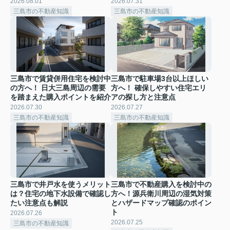
2026.08.01
2026.07.31
三島市の不動産知識
三島市の不動産知識
三島市で賃貸併用住宅を検討中
三島市で駐車場3台以上ほしい
の方へ！ 日大三島周辺の需要
方へ！ 確保しやすい住宅エリ
を踏まえた購入ポイントを紹介
アの探し方と注意点
2026.07.30
2026.07.27
三島市の不動産知識
三島市の不動産知識
三島市で井戸水を使うメリット
三島市で不動産購入を検討中の
は？住宅の地下水設備で確認し
方へ！源兵衛川周辺の湿気対策
たい注意点も解説
とハザードマップ確認のポイン
ト
2026.07.26
2026.07.25
三島市の不動産知識