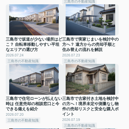
三島市の不動産知識
三島市で坂道が少ない場所はど
三島市で実家じまいを検討中の
こ？ 自転車移動しやすい平坦
方へ？ 遠方からの売却手順と
なエリアの選び方
住み替えの流れを解説
2026.07.24
2026.07.23
三島市の不動産知識
三島市の不動産知識
三島市で住宅ローンが払えない
三島市で古家付き土地を検討中
時は 任意売却の相談窓口と今
の方へ！境界未定や測量なし物
できる備えを紹介
件の売却リスクと安全な購入ポ
イント
2026.07.20
2026.07.19
三島市の不動産知識
三島市の不動産知識