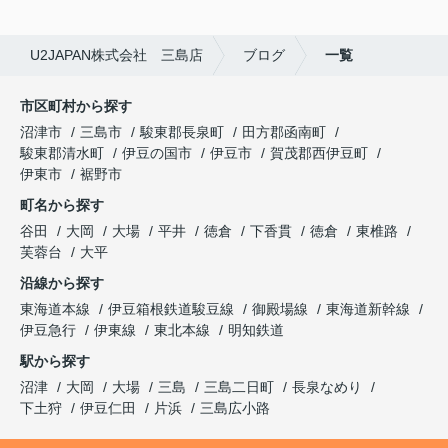
U2JAPAN株式会社 三島店
ブログ
一覧
市区町村から探す
沼津市
三島市
駿東郡長泉町
田方郡函南町
駿東郡清水町
伊豆の国市
伊豆市
賀茂郡西伊豆町
伊東市
裾野市
町名から探す
谷田
大岡
大場
平井
徳倉
下香貫
徳倉
東椎路
芙蓉台
大平
沿線から探す
東海道本線
伊豆箱根鉄道駿豆線
御殿場線
東海道新幹線
伊豆急行
伊東線
東北本線
明知鉄道
駅から探す
沼津
大岡
大場
三島
三島二日町
長泉なめり
下土狩
伊豆仁田
片浜
三島広小路