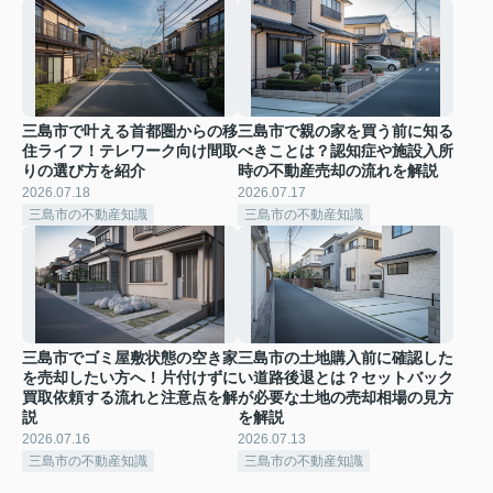
三島市で叶える首都圏からの移
三島市で親の家を買う前に知る
住ライフ！テレワーク向け間取
べきことは？認知症や施設入所
りの選び方を紹介
時の不動産売却の流れを解説
2026.07.18
2026.07.17
三島市の不動産知識
三島市の不動産知識
三島市でゴミ屋敷状態の空き家
三島市の土地購入前に確認した
を売却したい方へ！片付けずに
い道路後退とは？セットバック
買取依頼する流れと注意点を解
が必要な土地の売却相場の見方
説
を解説
2026.07.16
2026.07.13
三島市の不動産知識
三島市の不動産知識