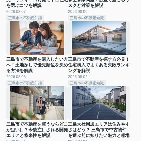
を選ぶコツを解説
スクと対策を解説
2026.08.07
2026.08.06
三島市の不動産知識
三島市の不動産知識
三島市で不動産を購入したい方
三島市で不動産を探す方必見！
へ！土地探しで優先順位を決め
住宅購入でよくある失敗ランキ
る方法を解説
ングを解説
2026.08.03
2026.08.02
三島市の不動産知識
三島市の不動産知識
三島市で不動産を買うならどこ
三島大社周辺エリアは住みやす
が狙い目？今後注目される開発
さはどう？ 三島市で中古物件
エリアと将来性を解説
を選ぶ前に知りたい魅力と相場