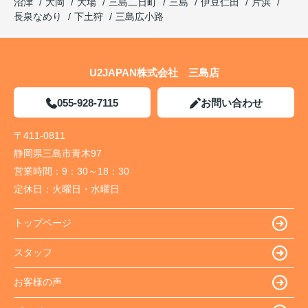
沼津
大岡
大場
三島二日町
三島
伊豆仁田
片浜
長泉なめり
下土狩
三島広小路
U2JAPAN株式会社 三島店
055-928-7115
お問い合わせ
〒411-0811
静岡県三島市青木97
営業時間：
9：30～18：30
定休日：
火曜日・水曜日
トップページ
スタッフ
お客様の声