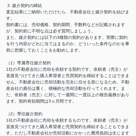
3. 媒介契約の締結
査定結果にご納得いただけたら、不動産会社と媒介契約を結びま
す。
契約書には、売却価格、契約期間、手数料などが記載されます
が、契約前に不明な点は必ず質問しましょう。
また、媒介契約には以下の3種類の契約があります。実際に契約
を行う内容がどれに当てはまるのか、どういった条件なのかを事
前に把握しておくことをお勧めします。
（1）
専属専任媒介契約
1社の不動産会社に売却を依頼する契約です。依頼者（売主）が
直接見つけてきた購入希望者と売買契約を締結することはできま
せん。不動産会社に売却活動を完全に任せる形になるため、不動
産会社の責任は重く、積極的な売却活動を行ってくれます。ま
た、依頼者（売主）に対して一週間に一度以上の報告義務があり
ます。契約有効期間は3ヵ月間です。
（2）
専任媒介契約
1社の不動産会社に売却を依頼するものです。依頼者（売主）が
直接見つけてきた購入希望者と売買契約を締結することもできま
す。ただし不動産会社が売却活動にかかった費用負担は生じます