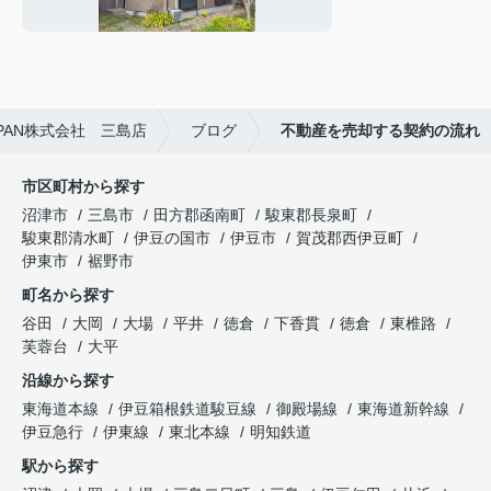
てをご紹介
APAN株式会社 三島店
ブログ
不動産を売却する契約の流れ
市区町村から探す
沼津市
三島市
田方郡函南町
駿東郡長泉町
駿東郡清水町
伊豆の国市
伊豆市
賀茂郡西伊豆町
伊東市
裾野市
町名から探す
谷田
大岡
大場
平井
徳倉
下香貫
徳倉
東椎路
芙蓉台
大平
沿線から探す
東海道本線
伊豆箱根鉄道駿豆線
御殿場線
東海道新幹線
伊豆急行
伊東線
東北本線
明知鉄道
駅から探す