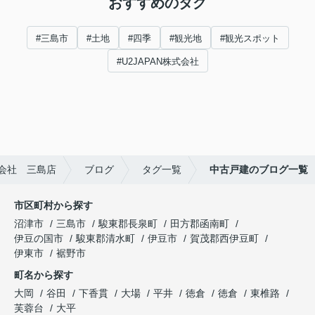
おすすめのタグ
#三島市
#土地
#四季
#観光地
#観光スポット
#U2JAPAN株式会社
式会社 三島店
ブログ
タグ一覧
中古戸建のブログ一覧
市区町村から探す
沼津市
三島市
駿東郡長泉町
田方郡函南町
伊豆の国市
駿東郡清水町
伊豆市
賀茂郡西伊豆町
伊東市
裾野市
町名から探す
大岡
谷田
下香貫
大場
平井
徳倉
徳倉
東椎路
芙蓉台
大平