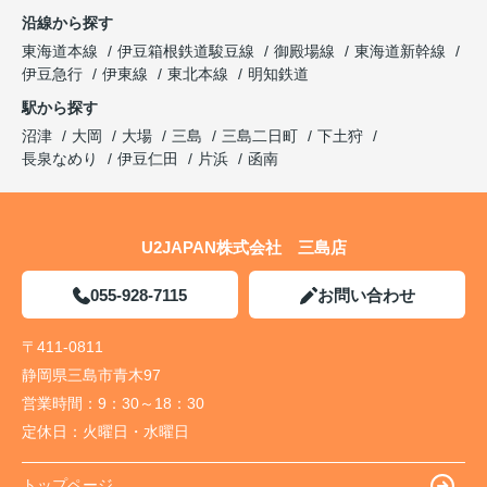
沿線から探す
東海道本線
伊豆箱根鉄道駿豆線
御殿場線
東海道新幹線
伊豆急行
伊東線
東北本線
明知鉄道
駅から探す
沼津
大岡
大場
三島
三島二日町
下土狩
長泉なめり
伊豆仁田
片浜
函南
U2JAPAN株式会社 三島店
055-928-7115
お問い合わせ
〒411-0811
静岡県三島市青木97
営業時間：
9：30～18：30
定休日：
火曜日・水曜日
トップページ