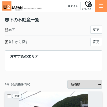
0
ログイン
お気に入り
志下の不動産一覧
志下
変更
条件から探す
変更
おすすめのエリア
4
件（会員物件 2件）
売地