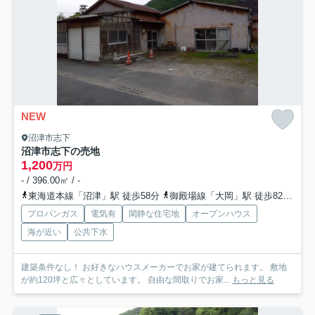
NEW
沼津市志下
沼津市志下の売地
1,200
万円
- / 396.00㎡ / -
東海道本線「沼津」駅 徒歩58分
御殿場線「大岡」駅 徒歩82分
伊
プロパンガス
電気有
閑静な住宅地
オープンハウス
海が近い
公共下水
建築条件なし！ お好きなハウスメーカーでお家が建てられます。 敷地
が約120坪と広々としています。 自由な間取りでお家...
もっと見る