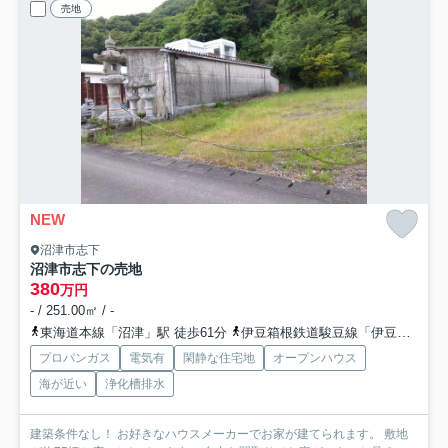
売地
NEW
沼津市志下
沼津市志下の売地
380
万円
- / 251.00㎡ / -
東海道本線「沼津」駅 徒歩61分
伊豆箱根鉄道駿豆線「伊豆長岡」駅 徒歩99分
プロパンガス
電気有
閑静な住宅地
オープンハウス
海が近い
浄化槽排水
建築条件なし！ お好きなハウスメーカーでお家が建てられます。 敷地