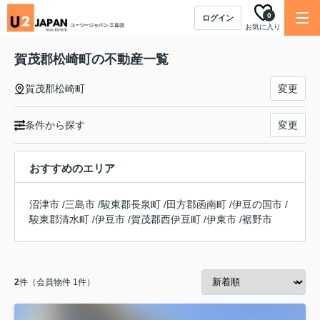
0
ログイン
お気に入り
賀茂郡松崎町の不動産一覧
賀茂郡松崎町
変更
条件から探す
変更
おすすめのエリア
沼津市
/
三島市
/
駿東郡長泉町
/
田方郡函南町
/
伊豆の国市
/
駿東郡清水町
/
伊豆市
/
賀茂郡西伊豆町
/
伊東市
/
裾野市
2
件（会員物件 1件）