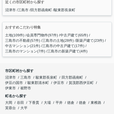
近くの市区町村から探す
沼津市
三島市
田方郡函南町
駿東郡長泉町
おすすめこだわり特集
土地(109件)
会員専門物件(97件)
中古戸建て(65件)
三島市の不動産(57件)
三島市の土地(28件)
新築戸建て(23件)
中古マンション(21件)
三島市の中古戸建て(17件)
三島市のマンション(7件)
三島市の新築戸建て(4件)
市区町村から探す
沼津市
三島市
駿東郡長泉町
田方郡函南町
伊豆の国市
駿東郡清水町
伊豆市
賀茂郡西伊豆町
伊東市
裾野市
町名から探す
大岡
谷田
下香貫
大場
平井
徳倉
徳倉
東椎路
芙蓉台
大平