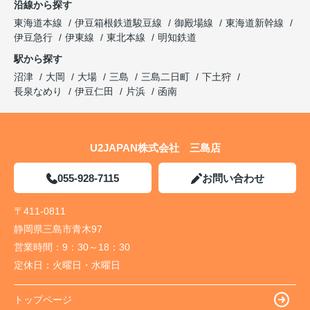
沿線から探す
東海道本線
伊豆箱根鉄道駿豆線
御殿場線
東海道新幹線
伊豆急行
伊東線
東北本線
明知鉄道
駅から探す
沼津
大岡
大場
三島
三島二日町
下土狩
長泉なめり
伊豆仁田
片浜
函南
U2JAPAN株式会社 三島店
055-928-7115
お問い合わせ
〒411-0811
静岡県三島市青木97
営業時間：
9：30～18：30
定休日：
火曜日・水曜日
トップページ