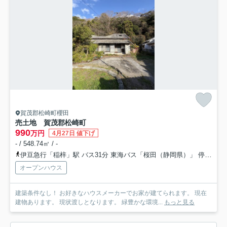
賀茂郡松崎町櫻田
売土地 賀茂郡松崎町
990
万円
4月27日 値下げ
- / 548.74㎡ / -
伊豆急行「稲梓」駅 バス31分 東海バス「桜田（静岡県）」 停歩6分
オープンハウス
建築条件なし！ お好きなハウスメーカーでお家が建てられます。 現在
建物あります。 現状渡しとなります。 緑豊かな環境...
もっと見る