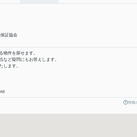
業保証協会
る物件を探せます。
点など疑問にもお答えします。
たします。
rld
情報