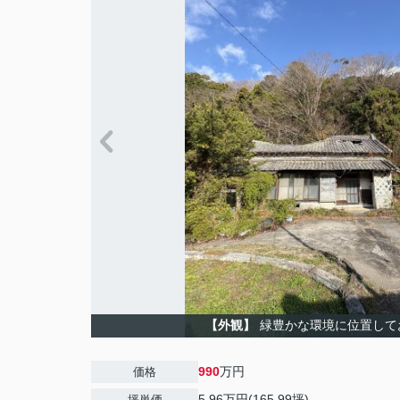
【外観】
緑豊かな環境に位置して
990
万円
価格
5.96万円(165.99坪)
坪単価