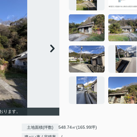
おります。
548.74㎡(165.99坪)
土地面積(坪数)
- / -
建ぺい率 / 容積率