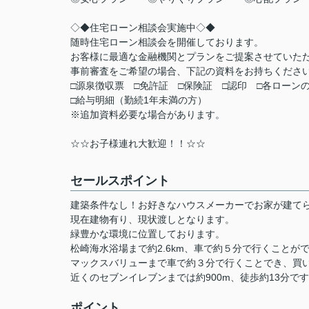
◇◆住宅ローン相談会実施中◇◆
随時住宅ローン相談会を開催しております。
お客様に最適な金融機関とプランをご提案させていた
事前審査をご希望の場合、下記の資料をお持ちくださ
□源泉徴収票 □免許証 □保険証 □認印 □各ローン
□給与明細（勤続1年未満の方）
※追加資料必要な場合があります。
☆☆お子様連れ大歓迎！！☆☆
セールスポイント
建築条件なし！お好きなハウスメーカーでお家が建て
現在建物有り、現状渡しとなります。
緑豊かな環境に位置しております。
松崎海水浴場まで約2.6km、車で約５分で行くことが
マックスバリューまで車で約３分で行くことでき、買
近くのセブンイレブンまでは約900m、徒歩約13分で
ポイント