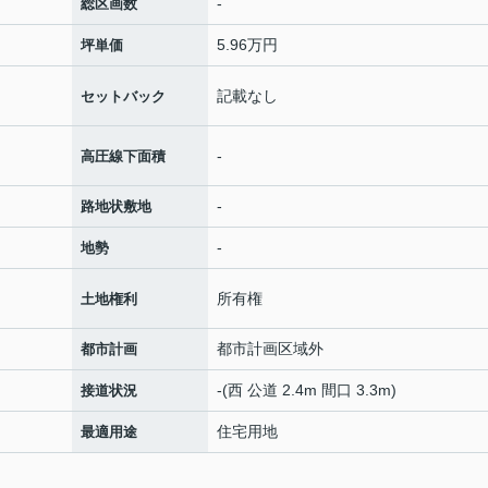
-
総区画数
5.96万円
坪単価
記載なし
セットバック
-
高圧線下面積
-
路地状敷地
-
地勢
所有権
土地権利
都市計画区域外
都市計画
-(西 公道 2.4m 間口 3.3m)
接道状況
住宅用地
最適用途