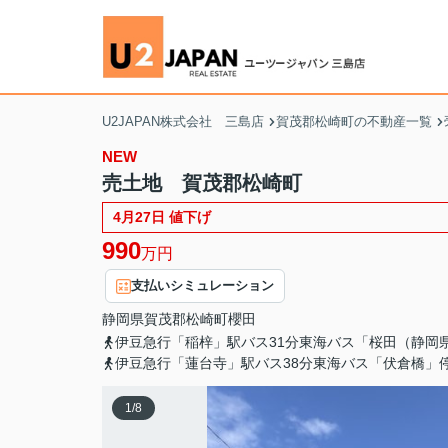
U2JAPAN株式会社 三島店
賀茂郡松崎町の不動産一覧
NEW
売土地 賀茂郡松崎町
4月27日 値下げ
990
万円
支払いシミュレーション
静岡県
賀茂郡松崎町
櫻田
伊豆急行「稲梓」駅バス31分東海バス「桜田（静岡
伊豆急行「蓮台寺」駅バス38分東海バス「伏倉橋」
1
/
8