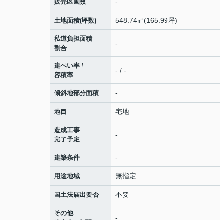
-
販売区画数
548.74㎡(165.99坪)
土地面積(坪数)
私道負担面積
-
割合
建ぺい率 /
- / -
容積率
-
傾斜地部分面積
宅地
地目
造成工事
-
完了予定
-
建築条件
無指定
用途地域
不要
国土法届出要否
その他
-