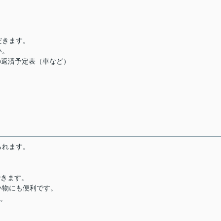
だきます。
い。
の返済予定表（車など）
られます。
できます。
い物にも便利です。
す。