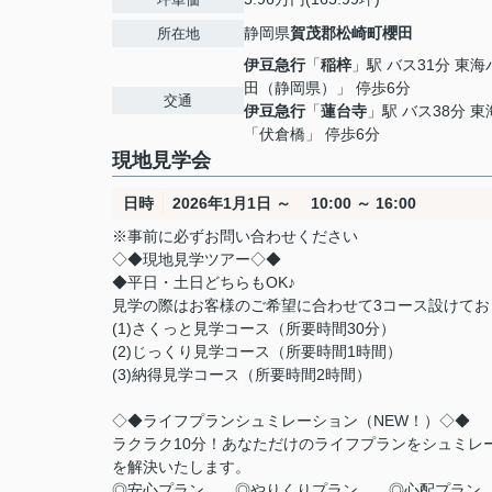
静岡県
賀茂郡松崎町
櫻田
所在地
伊豆急行
「
稲梓
」駅 バス31分 東
田（静岡県）」 停歩6分
交通
伊豆急行
「
蓮台寺
」駅 バス38分 
「伏倉橋」 停歩6分
現地見学会
日時
2026年1月1日 ～ 10:00 ～ 16:00
※事前に必ずお問い合わせください
◇◆現地見学ツアー◇◆
◆平日・土日どちら
見学の際はお客様のご希望に合わせて3コース設けてお
(1)さくっと見学コース（所要時間30分）
(2)じっくり見学コース（所要時間1時間）
(3)納得見学コース（所要時間2時間）
◇◆ライフプランシュミレーション（NEW！）◇◆
ラクラク10分！あなただけのライフプランをシュミレ
を解決いたします。
◎安心プラン ◎やりくりプラン ◎心配プラン