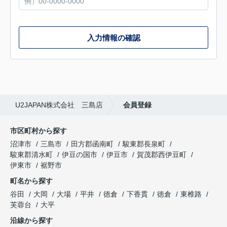
入力情報の確認
U2JAPAN株式会社 三島店
会員登録
市区町村から探す
沼津市
三島市
田方郡函南町
駿東郡長泉町
駿東郡清水町
伊豆の国市
伊豆市
賀茂郡西伊豆町
伊東市
裾野市
町名から探す
谷田
大岡
大場
平井
徳倉
下香貫
徳倉
東椎路
芙蓉台
大平
沿線から探す