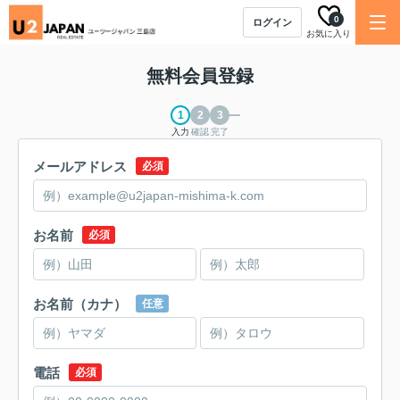
0
ログイン
お気に入り
無料会員登録
入力
確認
完了
メールアドレス
必須
お名前
必須
お名前（カナ）
任意
電話
必須