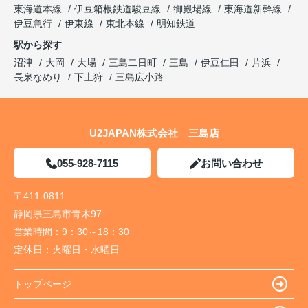
東海道本線
伊豆箱根鉄道駿豆線
御殿場線
東海道新幹線
伊豆急行
伊東線
東北本線
明知鉄道
駅から探す
沼津
大岡
大場
三島二日町
三島
伊豆仁田
片浜
長泉なめり
下土狩
三島広小路
U2JAPAN株式会社 三島店
055-928-7115
お問い合わせ
〒411-0811
静岡県三島市青木97
営業時間：
9：30～18：30
定休日：
火曜日・水曜日
トップページ