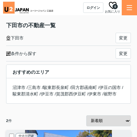
0
ログイン
お気に入り
下田市の不動産一覧
下田市
変更
条件から探す
変更
おすすめのエリア
沼津市
/
三島市
/
駿東郡長泉町
/
田方郡函南町
/
伊豆の国市
/
駿東郡清水町
/
伊豆市
/
賀茂郡西伊豆町
/
伊東市
/
裾野市
2
件
中古一戸建