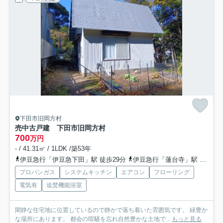
下田市旧岡方村
売中古戸建 下田市旧岡方村
700
万円
- / 41.31㎡ / 1LDK /築53年
伊豆急行「伊豆急下田」駅 徒歩29分
伊豆急行「蓮台寺」駅 徒歩60分
プロパンガス
システムキッチン
エアコン
フローリング
電気有
追焚機能浴室
閑静な住宅地に位置しているので静かで落ち着いた雰囲気です。 緑豊か
な場所にあります。 都会の喧騒を忘れ自然豊かな土地で...
もっと見る