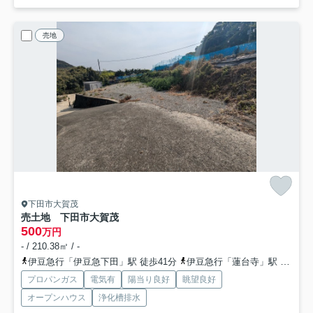
売地
下田市大賀茂
売土地 下田市大賀茂
500
万円
- / 210.38㎡ / -
伊豆急行「伊豆急下田」駅 徒歩41分
伊豆急行「蓮台寺」駅 徒歩72分
プロパンガス
電気有
陽当り良好
眺望良好
オープンハウス
浄化槽排水