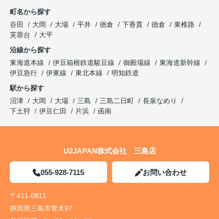
町名から探す
谷田
大岡
大場
平井
徳倉
下香貫
徳倉
東椎路
芙蓉台
大平
沿線から探す
東海道本線
伊豆箱根鉄道駿豆線
御殿場線
東海道新幹線
伊豆急行
伊東線
東北本線
明知鉄道
駅から探す
沼津
大岡
大場
三島
三島二日町
長泉なめり
下土狩
伊豆仁田
片浜
函南
U2JAPAN株式会社 三島店
055-928-7115
お問い合わせ
〒411-0811
静岡県三島市青木97