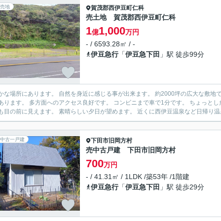
売地
賀茂郡西伊豆町
仁科
売土地 賀茂郡西伊豆町仁科
1
1,000
億
万円
- / 6593.28㎡ / -
伊豆急行
「
伊豆急下田
」駅 徒歩99分
所にあります。 自然を身近に感じる事が出来ます。 約2000坪の広大な敷地です。 住宅用地や事業用地にもおすすめです。 国道136号線沿
 多方面へのアクセス良好です。 コンビニまで車で1分です。 ちょっとした買い物に便利です。 目の前に駿河湾が広がっています。 堂
ヶ島も目の前に見えます。 素晴らしい夕日が望めます。 近くに西伊豆温泉
中古一戸建
下田市
旧岡方村
売中古戸建 下田市旧岡方村
700
万円
- / 41.31㎡ / 1LDK /築53年 /1階建
伊豆急行
「
伊豆急下田
」駅 徒歩29分