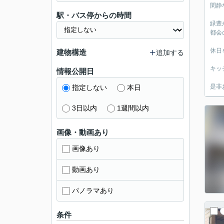
閑静
駅・バス停からの時間
緑豊
都会
休日
建物構造
追加する
キッ
情報公開日
是非
指定しない
本日
3日以内
1週間以内
画像・動画あり
画像あり
動画あり
パノラマあり
条件