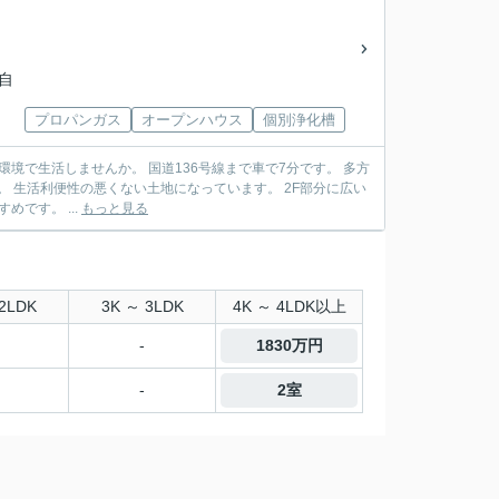
海自
プロパンガス
オープンハウス
個別浄化槽
36号線まで車で7分です。 多方
バルコニーがあります。 家族・友人とバーベキューが楽しめます。 夏にはプールもおすすめです。 ...
もっと見る
2LDK
3K ～ 3LDK
4K ～ 4LDK以上
-
1830万円
-
2室