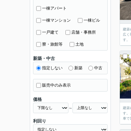
一棟アパート
一棟マンション
一棟ビル
建築条件な
一戸建て
店舗・事務所
広く取る事も可能です。 閑静
寮・旅館等
土地
新築・中古
指定しない
新築
中古
販売中のみ表示
価格
～
建築条件な
す。 維持管理もし
利回り