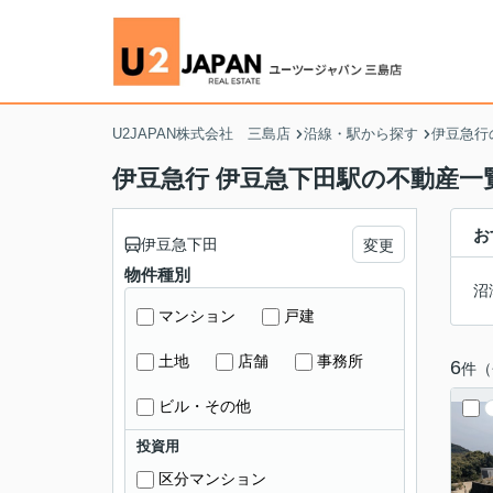
U2JAPAN株式会社 三島店
沿線・駅から探す
伊豆急行
伊豆急行 伊豆急下田駅の不動産一
お
伊豆急下田
変更
物件種別
沼
マンション
戸建
土地
店舗
事務所
6
件（
ビル・その他
投資用
区分マンション