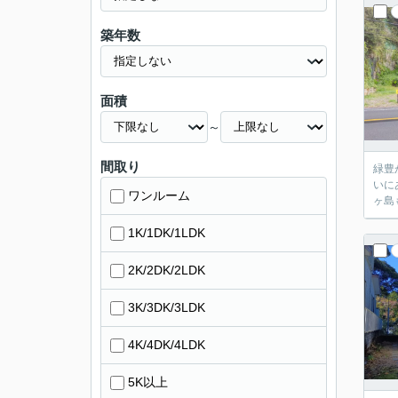
築年数
面積
～
間取り
緑豊かな場
いにあります。
ワンルーム
1K/1DK/1LDK
2K/2DK/2LDK
3K/3DK/3LDK
4K/4DK/4LDK
5K以上