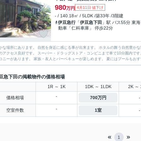
980
4月11日 値下げ
万円
- / 140.18㎡ / 5LDK /築33年 /3階建
伊豆急行
「
伊豆急下田
」駅 バス55分 東
動車「仁科車庫」 停歩22分
な場所にあります。 自然を身近に感じる事が出来ます。 ホタルの舞う自然豊かな環境で生活しませんか。 国道1
スーパー・ドラッグストア・コンビニまで車で10分圏内です。 生活利便性の悪くない土地になっています。 2F部分に広い
豆急下田の掲載物件の価格相場
1R ～ 1K
1DK ～ 1LDK
2K ～ 
-
価格相場
700万円
-
-
空室件数
1室
-
1