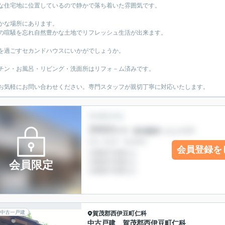
な住宅地に位置しているので静かで落ち着いた雰囲気です。
かな場所にあります。
の喧騒を忘れ自然豊かな土地でリフレッシュ生活が出来ます。
を過ごすセカンドハウスにいかがでしょうか。
チン・お風呂・リビング・洗面所はリフォ－ム済みです。
お気軽にお問い合わせください。専門スタッフが親切丁寧に対応いたします。
会員登録を
会員限定
中古一戸建
賀茂郡西伊豆町
仁科
中古戸建 賀茂郡西伊豆町仁科