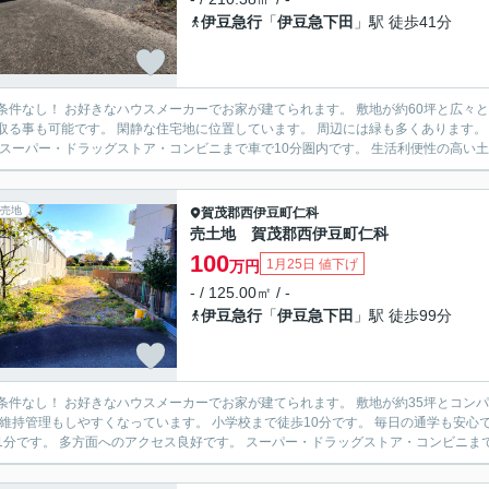
伊豆急行
「
伊豆急下田
」駅 徒歩41分
し！ お好きなハウスメーカーでお家が建てられます。 敷地が約60坪と広々としています。 自由な間取りでお家が建てられます。 駐車場を
な住宅地に位置しています。 周辺には緑も多くあります。 国道136号線まで車で3分です。 多方面へのアクセス良好で
す。 スーパー・ドラッグストア・コンビニまで車で10分圏内です。 生活利便性の高い土
売地
賀茂郡西伊豆町
仁科
売土地 賀茂郡西伊豆町仁科
100
1月25日 値下げ
万円
- / 125.00㎡ / -
伊豆急行
「
伊豆急下田
」駅 徒歩99分
し！ お好きなハウスメーカーでお家が建てられます。 敷地が約35坪とコンパクトな広さです。 初期費用を抑えてマイホームが実現出来ま
やすくなっています。 小学校まで徒歩10分です。 毎日の通学も安心ですね。 バス停【大浜】まで徒歩1分です。 国道136号線まで
車で1分です。 多方面へのアクセス良好です。 スーパー・ドラッグストア・コンビ