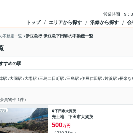
営業時間：9：3
トップ
エリアから探す
沿線から探す
会
伊豆急行 伊豆急下田駅の不動産一覧
の不動産一覧
覧
すすめの駅
津駅
/
大岡駅
/
大場駅
/
三島二日町駅
/
三島駅
/
伊豆仁田駅
/
片浜駅
/
長泉な
会員物件 1件）
売地
下田市
大賀茂
売土地 下田市大賀茂
500
万円
- / 210.38㎡ / -