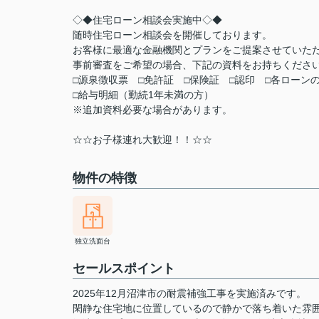
◇◆住宅ローン相談会実施中◇◆
随時住宅ローン相談会を開催しております。
お客様に最適な金融機関とプランをご提案させていた
事前審査をご希望の場合、下記の資料をお持ちくださ
□源泉徴収票 □免許証 □保険証 □認印 □各ローン
□給与明細（勤続1年未満の方）
※追加資料必要な場合があります。
☆☆お子様連れ大歓迎！！☆☆
物件の特徴
独立洗面台
セールスポイント
2025年12月沼津市の耐震補強工事を実施済みです。
閑静な住宅地に位置しているので静かで落ち着いた雰