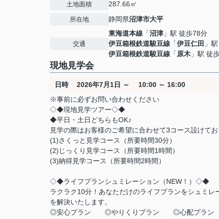
287.66㎡
土地面積
静岡県
沼津市
大平
所在地
東海道本線
「
沼津
」駅 徒歩78分
伊豆箱根鉄道駿豆線
「
伊豆仁田
」駅
交通
伊豆箱根鉄道駿豆線
「
原木
」駅 徒歩
現地見学会
日時
2026年7月1日 ～ 10:00 ～ 16:00
※事前に必ずお問い合わせください
◇◆現地見学ツアー◇◆
◆平日・土日どちら
見学の際はお客様のご希望に合わせて3コース設けてお
(1)さくっと見学コース（所要時間30分）
(2)じっくり見学コース（所要時間1時間）
(3)納得見学コース（所要時間2時間）
◇◆ライフプランシュミレーション（NEW！）◇◆
ラクラク10分！あなただけのライフプランをシュミレ
を解決いたします。
◎安心プラン ◎やりくりプラン ◎心配プラン