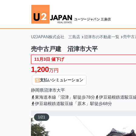
売中古
U2JAPAN株式会社 三島店
沼津市の不動産一覧
売中古戸建 沼津市大平
11月3日 値下げ
1,200
万円
支払いシミュレーション
静岡県
沼津市
大平
東海道本線「沼津」駅徒歩78分
伊豆箱根鉄道駿豆線
伊豆箱根鉄道駿豆線「原木」駅徒歩68分
1
/
21