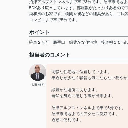
沼津アルプストンネルまで車で3分です。沼津市街地ま
5DKあり広々しています。部屋数がたっぷりあるので
純和風のお家です。欄間や襖などの建具があり、古民
コンビニまで車で5分です。
ポイント
駐車２台可
勝手口
緑豊かな住宅地
接道幅１５ｍ
担当者のコメント
閑静な住宅地に位置しています。
車通りが少なく騒音も気にならない穏やか
太田 修司
緑豊かな場所にあります。
自然を身近に感じる事が出来ます。
沼津アルプストンネルまで車で3分です。
沼津市街地までのアクセス良好です。
通勤に便利です。