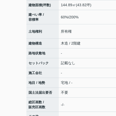
144.89㎡(43.82坪)
建物面積(坪数)
建ぺい率 /
60%/200%
容積率
所有権
土地権利
木造 / 2階建
建物構造
-
路地状敷地
記載なし
セットバック
-
施工会社
宅地 / -
地目 / 地勢
不要
国土法届出要否
総区画数 /
-/-
販売区画数