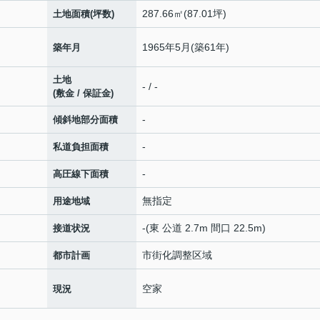
287.66㎡(87.01坪)
土地面積(坪数)
1965年5月(築61年)
築年月
土地
- / -
(敷金 / 保証金)
-
傾斜地部分面積
-
私道負担面積
-
高圧線下面積
無指定
用途地域
-(東 公道 2.7m 間口 22.5m)
接道状況
市街化調整区域
都市計画
空家
現況