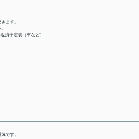
だきます。
い。
の返済予定表（車など）
囲気です。