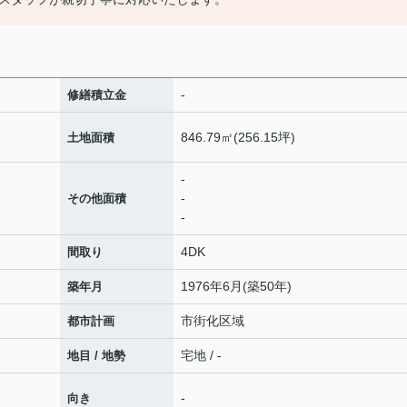
-
修繕積立金
846.79㎡(256.15坪)
土地面積
-
-
その他面積
-
4DK
間取り
1976年6月(築50年)
築年月
市街化区域
都市計画
宅地 / -
地目 / 地勢
-
向き