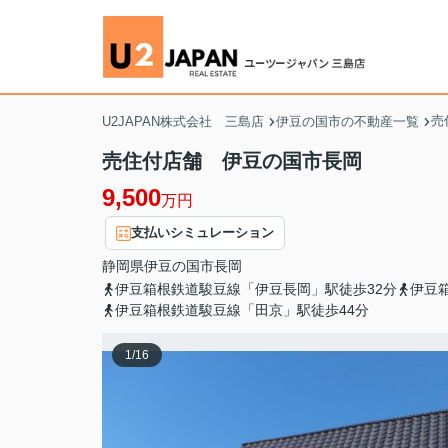
売
U2JAPAN株式会社 三島店
伊豆の国市の不動産一覧
売住付店舗 伊豆の国市長岡
9,500
万円
支払いシミュレーション
静岡県
伊豆の国市
長岡
伊豆箱根鉄道駿豆線「伊豆長岡」駅徒歩32分
伊豆
伊豆箱根鉄道駿豆線「田京」駅徒歩44分
1
/
16