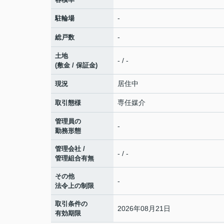
-
駐輪場
-
総戸数
土地
- / -
(敷金 / 保証金)
居住中
現況
専任媒介
取引態様
管理員の
-
勤務形態
管理会社 /
- / -
管理組合有無
その他
-
法令上の制限
取引条件の
2026年08月21日
有効期限