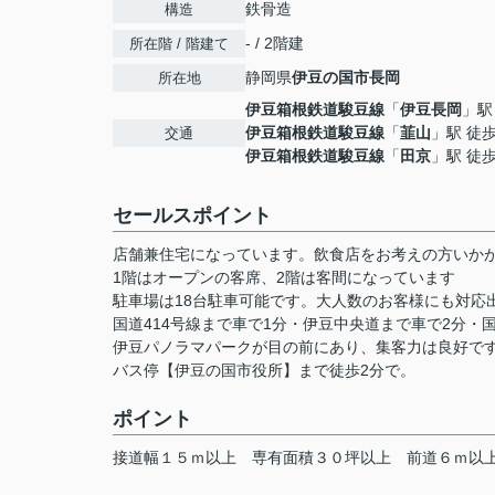
鉄骨造
構造
- / 2階建
所在階 / 階建て
静岡県
伊豆の国市
長岡
所在地
伊豆箱根鉄道駿豆線
「
伊豆長岡
」駅
伊豆箱根鉄道駿豆線
「
韮山
」駅 徒歩
交通
伊豆箱根鉄道駿豆線
「
田京
」駅 徒歩
セールスポイント
店舗兼住宅になっています。飲食店をお考えの方いか
1階はオープンの客席、2階は客間になっています
駐車場は18台駐車可能です。大人数のお客様にも対応
国道414号線まで車で1分・伊豆中央道まで車で2分・国
伊豆パノラマパークが目の前にあり、集客力は良好で
バス停【伊豆の国市役所】まで徒歩2分で。
ポイント
接道幅１５ｍ以上
専有面積３０坪以上
前道６ｍ以