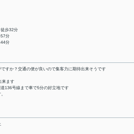
 徒歩32分
57分
44分
がですか？交通の便が良いので集客力に期待出来そうです
出来ます
道136号線まで車で5分の好立地です
す。
上