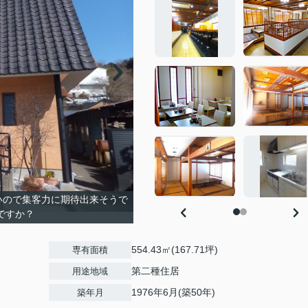
いので集客力に期待出来そうで
ですか？
554.43㎡(167.71坪)
専有面積
第二種住居
用途地域
1976年6月(築50年)
築年月