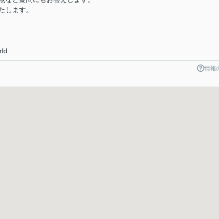
たします。
rld
情報