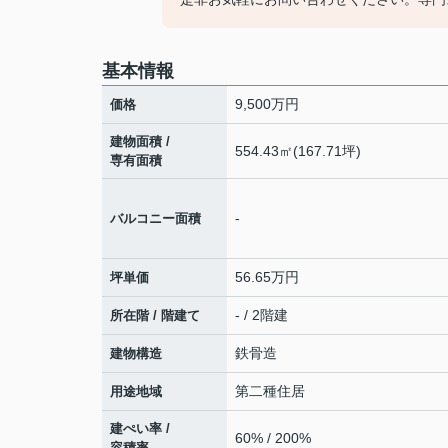
基本情報
9,500
万円
価格
建物面積 /
554.43㎡(167.71坪)
専有面積
-
バルコニー面積
56.65万円
坪単価
- / 2階建
所在階 / 階建て
鉄骨造
建物構造
第二種住居
用途地域
建ぺい率 /
60% / 200%
容積率