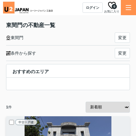
0
ログイン
お気に入り
東間門の不動産一覧
東間門
変更
条件から探す
変更
おすすめのエリア
1
件
中古一戸建