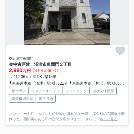
沼津市東間門
売中古戸建 沼津市東間門２丁目
2,980
万円
6月4日 値下げ
- / 112.36㎡ / 3LDK /築15年
東海道本線「沼津」駅 徒歩21分
東海道本線「片浜」駅 徒歩39分
都市ガス
システムキッチン
フローリング
温水洗浄便座
追焚機能浴室
床下収納
コンクリート打ちっぱなしの外観が印象的な一邸。 屋久杉の玄関扉を開
けると、囲炉裏のある和の空間が広がります。 さらに...
もっと見る