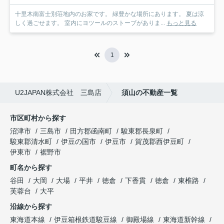
十里木南富士別荘地内のお家です。 緑豊かな場所にあります。 夏は涼
しく過ごせます。 室内にヨツールのストーブがありま...
もっと見る
1
U2JAPAN株式会社 三島店
須山の不動産一覧
市区町村から探す
沼津市
三島市
田方郡函南町
駿東郡長泉町
駿東郡清水町
伊豆の国市
伊豆市
賀茂郡西伊豆町
伊東市
裾野市
町名から探す
谷田
大岡
大場
平井
徳倉
下香貫
徳倉
東椎路
芙蓉台
大平
沿線から探す
東海道本線
伊豆箱根鉄道駿豆線
御殿場線
東海道新幹線