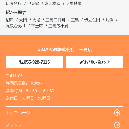
伊豆急行
伊東線
東北本線
明知鉄道
駅から探す
沼津
大岡
大場
三島二日町
三島
伊豆仁田
片浜
長泉なめり
下土狩
三島広小路
U2JAPAN株式会社 三島店
055-928-7115
お問い合わせ
〒411-0811
静岡県三島市青木97
営業時間：
9：30～18：30
定休日：
火曜日・水曜日
トップページ
スタッフ