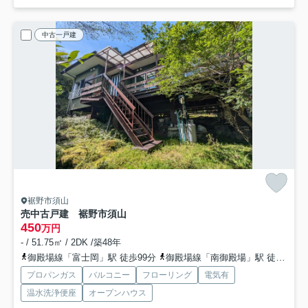
中古一戸建
裾野市須山
売中古戸建 裾野市須山
450
万円
- / 51.75㎡ / 2DK /築48年
御殿場線「富士岡」駅 徒歩99分
御殿場線「南御殿場」駅 徒歩99分
プロパンガス
バルコニー
フローリング
電気有
温水洗浄便座
オープンハウス