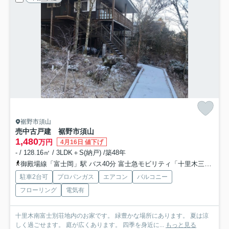
裾野市須山
売中古戸建 裾野市須山
1,480
万円
4月16日 値下げ
- / 128.16㎡ / 3LDK＋S(納戸) /築48年
御殿場線「富士岡」駅 バス40分 富士急モビリティ「十里木三丁目」 停歩54分
駐車2台可
プロパンガス
エアコン
バルコニー
フローリング
電気有
十里木南富士別荘地内のお家です。 緑豊かな場所にあります。 夏は涼
しく過ごせます。 庭が広くあります。 四季を身近に...
もっと見る