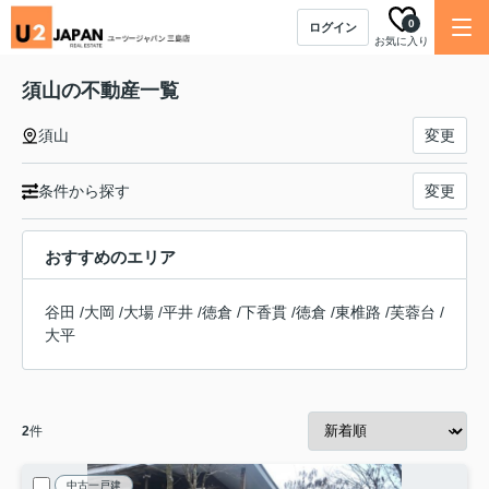
0
ログイン
お気に入り
須山の不動産一覧
須山
変更
条件から探す
変更
おすすめのエリア
谷田
/
大岡
/
大場
/
平井
/
徳倉
/
下香貫
/
徳倉
/
東椎路
/
芙蓉台
/
大平
2
件
中古一戸建