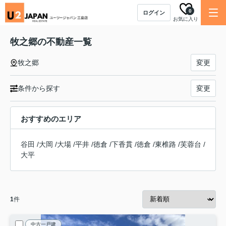
0
ログイン
お気に入り
牧之郷の不動産一覧
牧之郷
変更
条件から探す
変更
おすすめのエリア
谷田
/
大岡
/
大場
/
平井
/
徳倉
/
下香貫
/
徳倉
/
東椎路
/
芙蓉台
/
大平
1
件
中古一戸建