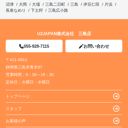
沼津
大岡
大場
三島二日町
三島
伊豆仁田
片浜
長泉なめり
下土狩
三島広小路
U2JAPAN株式会社 三島店
055-928-7115
お問い合わせ
〒411-0811
静岡県三島市青木97
営業時間：
9：30～18：30
定休日：
火曜日・水曜日
トップページ
スタッフ
お客様の声