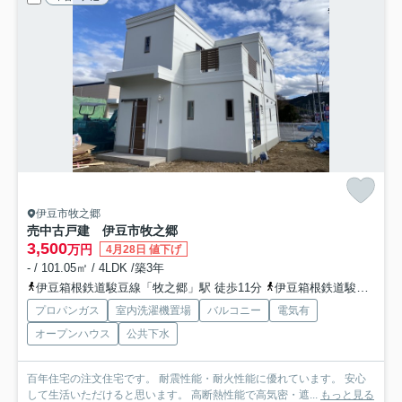
伊豆市牧之郷
売中古戸建 伊豆市牧之郷
3,500
万円
4月28日 値下げ
- / 101.05㎡ / 4LDK /築3年
伊豆箱根鉄道駿豆線「牧之郷」駅 徒歩11分
伊豆箱根鉄道駿豆線「大仁」駅 徒歩26分
プロパンガス
室内洗濯機置場
バルコニー
電気有
オープンハウス
公共下水
百年住宅の注文住宅です。 耐震性能・耐火性能に優れています。 安心
して生活いただけると思います。 高断熱性能で高気密・遮...
もっと見る