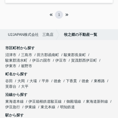
1
U2JAPAN株式会社 三島店
牧之郷の不動産一覧
市区町村から探す
沼津市
三島市
田方郡函南町
駿東郡長泉町
駿東郡清水町
伊豆の国市
伊豆市
賀茂郡西伊豆町
伊東市
裾野市
町名から探す
谷田
大岡
大場
平井
徳倉
下香貫
徳倉
東椎路
芙蓉台
大平
沿線から探す
東海道本線
伊豆箱根鉄道駿豆線
御殿場線
東海道新幹線
伊豆急行
伊東線
東北本線
明知鉄道
駅から探す