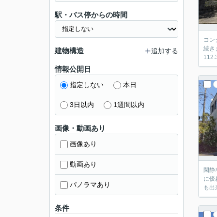
駅・バス停からの時間
コンクリート
続きます。 床にはケヤキ、階段にはタモ、建具には杉など、随所に
建物構造
追加する
情報公開日
指定しない
本日
3日以内
1週間以内
画像・動画あり
画像あり
動画あり
閑静な
に優れた
パノラマあり
条件