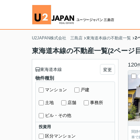
2
U2JAPAN株式会社 三島店
東海道本線の不動産一覧
東海道本線の不動産一覧(2ページ目
120
東海道本線
変更
物件種別
マンション
戸建
土地
店舗
事務所
ビル・その他
投資用
閑静な住宅
区分マンション
車で約2分