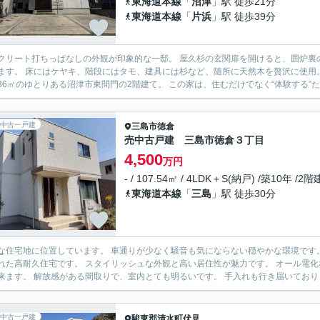
東海道本線
「
沼津
」駅 徒歩21分
東海道本線
「
片浜
」駅 徒歩39分
打ちっぱなしの外観が印象的な一邸。 屋久杉の玄関扉を開けると、囲炉裏のある和の空間が広がります。 さらに吹き抜けのリビングへと
天然木を贅沢に使用。 無機質とぬくもりが美しく調和した住まいです。 3LDK・
112.36㎡のゆとりある沼津市東間門の2階建て。 この家は、住むだけでなく“体
中古一戸建
三島市
徳倉
売中古戸建 三島市徳倉３丁目
4,500
万円
- / 107.54㎡ / 4LDK＋S(納戸) /築10年 /2階
東海道本線
「
三島
」駅 徒歩30分
住宅地に位置しています。 車通りが少なく騒音も気にならない穏やかな環境です。 「トヨタホーム」施工の軽量鉄骨住宅です。 耐震・耐
高耐久住宅です。 スタイリッシュな外観と高い居住性が魅力です。 オール電化なので火を使う事がなく安全です。 光熱費を抑えられる期待
中古一戸建
駿東郡清水町
伏見