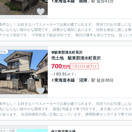
東海道本線
「
函南
」駅 徒歩41分
し！ お好きなハウスメーカーでお家が建てられます。 現況でのお引渡しになります。 閑静な住宅地に位置しています。 車通りが少なく騒
やかな環境です。 緑豊かな場所にあります。 自然を身近に感じる事が出来ます。 県道11号熱海函南線まで車で4分です。 多方面
へのアクセス良好です。 小学校まで徒歩1
売地
駿東郡清水町
長沢
売土地 駿東郡清水町長沢
700
7月12日 値下げ
万円
- / 83.91㎡ / -
東海道本線
「
沼津
」駅 徒歩38分
し！ お好きなハウスメーカーでお家が建てられます。 現況でのお引渡しになります。 閑静な住宅地に位置しています。 車通りが少なく騒
やかな環境です。 国道1号線まで車で5分です。 多方面へのアクセス良好です。 車で10分圏内にスーパー・ドラッグストア・コン
ビニがあります。 生活利便性の高い土地になっています。 静岡医療セ
中古一戸建
三島市
東大場