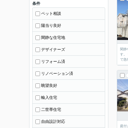
条件
ペット相談
陽当り良好
閑静な住宅地
デザイナーズ
閑静な
す。 サントムーン柿田川まで車で8分です。 ショッピング・映画鑑賞・ランチなど楽しめます。 静岡医療センターまで車で11分です。 総合病院なの
リフォーム済
リノベーション済
眺望良好
輸入住宅
二世帯住宅
自由設計対応
庭付き４LD