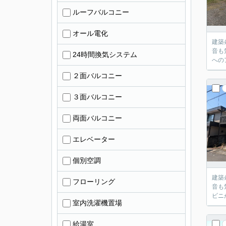
ルーフバルコニー
オール電化
建築条件な
音も気にならない穏
24時間換気システム
２面バルコニー
３面バルコニー
両面バルコニー
エレベーター
個別空調
建築条件な
フローリング
音も気にならない穏
室内洗濯機置場
給湯室