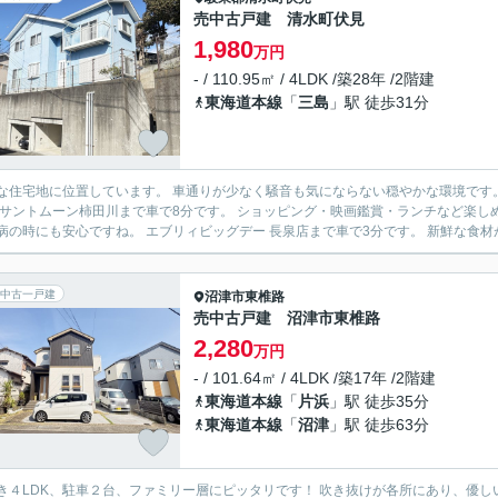
売中古戸建 清水町伏見
1,980
万円
- / 110.95㎡ / 4LDK /築28年 /2階建
東海道本線
「
三島
」駅 徒歩31分
住宅地に位置しています。 車通りが少なく騒音も気にならない穏やかな環境です。 国道1号線まで車で4分です。 多方面へのアクセス良
で急病の時にも安心ですね。 エブリィビッグデー 長泉店まで車で3分です。 新鮮
中古一戸建
沼津市
東椎路
売中古戸建 沼津市東椎路
2,280
万円
- / 101.64㎡ / 4LDK /築17年 /2階建
東海道本線
「
片浜
」駅 徒歩35分
東海道本線
「
沼津
」駅 徒歩63分
K、駐車２台、ファミリー層にピッタリです！ 吹き抜けが各所にあり、優しい光が差し込みます。 大型複合施設ららぽーとには車で５分、