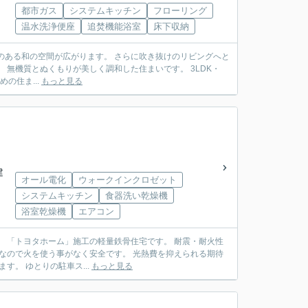
都市ガス
システムキッチン
フローリング
温水洗浄便座
追焚機能浴室
床下収納
験する”ための住ま...
もっと見る
建
オール電化
ウォークインクロゼット
システムキッチン
食器洗い乾燥機
浴室乾燥機
エアコン
火性
も出来ます。 解放感がある間取りで、室内とても明るいです。 手入れも行き届いております。 ゆとりの駐車ス...
もっと見る