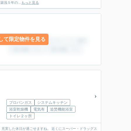
りませんね。 東側が歩道になっているので陽当たり良好です。 また開放感もあります。 築浅５年の...
もっと見る
して限定物件を見る
プロパンガス
システムキッチン
浴室乾燥機
電気有
追焚機能浴室
トイレ２ヶ所
せますね。 近くにスーパー・ドラッグス