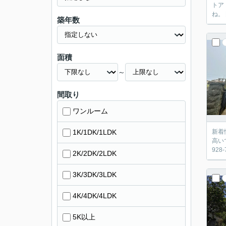
トア・コン
築年数
面積
～
間取り
ワンルーム
1K/1DK/1LDK
新着
高い
92
2K/2DK/2LDK
3K/3DK/3LDK
4K/4DK/4LDK
5K以上