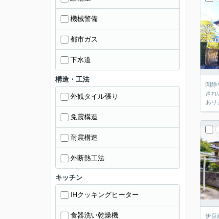
機械警備
都市ガス
下水道
構造・工法
閑静な住
きれいな状態です。 3年前に浴室を
外観タイル張り
免震構造
耐震構造
外断熱工法
キッチン
IHクッキングヒーター
食器洗い乾燥機
伊豆