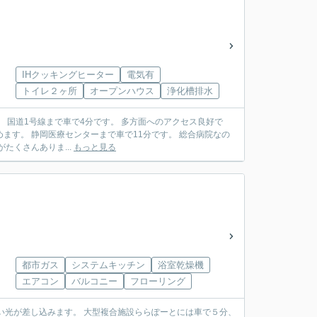
IHクッキングヒーター
電気有
トイレ２ヶ所
オープンハウス
浄化槽排水
好で
な食材がたくさんありま...
もっと見る
都市ガス
システムキッチン
浴室乾燥機
エアコン
バルコニー
フローリング