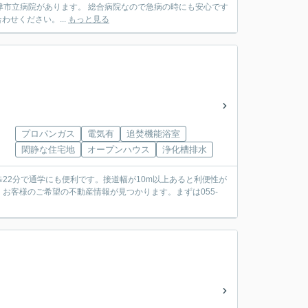
好です。 是非お気軽にお問い合わせください。...
もっと見る
プロパンガス
電気有
追焚機能浴室
閑静な住宅地
オープンハウス
浄化槽排水
22分で通学にも便利です。接道幅が10m以上あると利便性が
お客様のご希望の不動産情報が見つかります。まずは055-