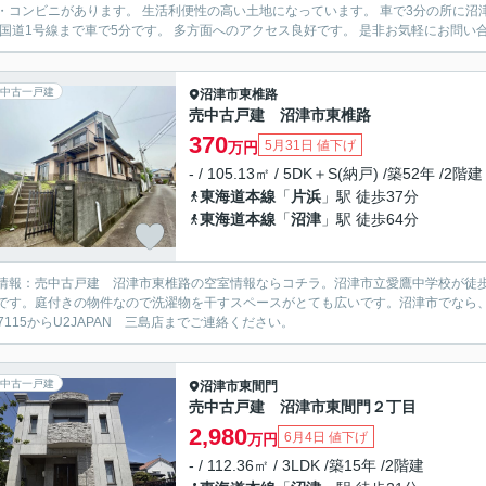
ビニがあります。 生活利便性の高い土地になっています。 車で3分の所に沼津市立病院があります。 総合病院なので急病の時にも安心です
ね。 国道1号線まで車で5分です。 多方面へのアクセス良
中古一戸建
沼津市
東椎路
売中古戸建 沼津市東椎路
370
5月31日 値下げ
万円
- / 105.13㎡ / 5DK＋S(納戸) /築52年 /2階建
東海道本線
「
片浜
」駅 徒歩37分
東海道本線
「
沼津
」駅 徒歩64分
情報：売中古戸建 沼津市東椎路の空室情報ならコチラ。沼津市立愛鷹中学校が徒歩
です。庭付きの物件なので洗濯物を干すスペースがとても広いです。沼津市でなら、
8-7115からU2JAPAN 三島店までご連絡ください。
中古一戸建
沼津市
東間門
売中古戸建 沼津市東間門２丁目
2,980
6月4日 値下げ
万円
- / 112.36㎡ / 3LDK /築15年 /2階建