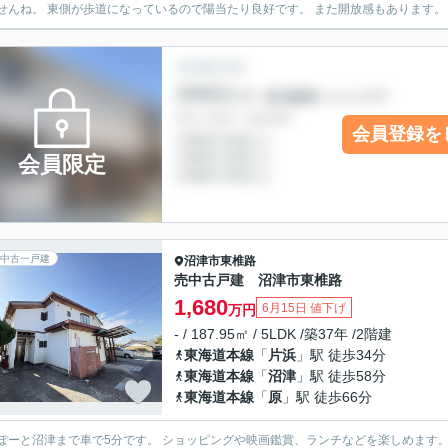
会員登録を
会員限定
中古一戸建
沼津市
東椎路
売中古戸建 沼津市東椎路
1,680
6月15日 値下げ
万円
- / 187.95㎡ / 5LDK /築37年 /2階建
東海道本線
「
片浜
」駅 徒歩34分
東海道本線
「
沼津
」駅 徒歩58分
東海道本線
「
原
」駅 徒歩66分
ーと沼津まで車で5分です。 ショッピングや映画鑑賞、ランチなどを楽しめます。 充実した休日が過ご