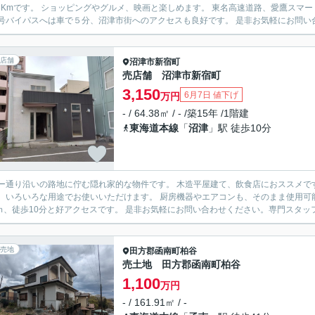
です。 ショッピングやグルメ、映画と楽しめます。 東名高速道路、愛鷹スマートICまで車で３分、約2Kです。おでかけにも困りません。 国
道１号バイパスへは車で５分、沼津市街へのアクセスも良好です。
店舗
沼津市
新宿町
売店舗 沼津市新宿町
3,150
6月7日 値下げ
万円
- / 64.38㎡ / - /築15年 /1階建
東海道本線
「
沼津
」駅 徒歩10分
通り沿いの路地に佇む隠れ家的な物件です。 木造平屋建て、飲食店におススメです。 ホ－ルの天井が高く、開放感があります。 お座
いろいろな用途でお使いいただけます。 厨房機器やエアコンも、そのまま使用可能です。 駐車場はお店の前に6台あります。 
650ｍ、徒歩10分と好アクセスです。 是非お気軽にお問い合わせください。
売地
田方郡函南町
柏谷
売土地 田方郡函南町柏谷
1,100
万円
- / 161.91㎡ / -