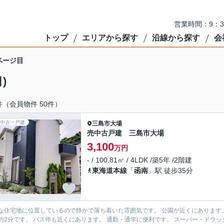
営業時間：9：3
トップ
エリアから探す
沿線から探す
会
ページ目
)
件（会員物件 50件）
中古一戸建
三島市
大場
売中古戸建 三島市大場
3,100
万円
- / 100.81㎡ / 4LDK /築5年 /2階建
東海道本線
「
函南
」駅 徒歩35分
地に位置しているので静かで落ち着いた雰囲気です。 公園が近くにあります。 周りには緑も多くあります。 伊豆縦貫道大場・函南ICまで
です。 バス停も近くにあります。 通勤・通学に便利です。 スーパー・ドラッグストアまで車で約4分です。 食品や日用品の買い物にはこま