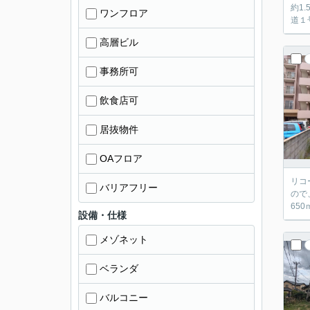
約1.5Km
ワンフロア
高層ビル
事務所可
飲食店可
居抜物件
OAフロア
リコー
バリアフリー
ので、
設備・仕様
メゾネット
ベランダ
バルコニー