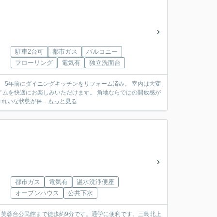
駐車2台可
都市ガス
バルコニー
フローリング
電気有
独立洗面台
大変
築36年の物件ですが、 きれいな状態が保...
もっと見る
都市ガス
電気有
温水洗浄便座
オープンハウス
公共下水
・芙蓉台公民館まで徒歩約9分です。通学に便利です。三島北上