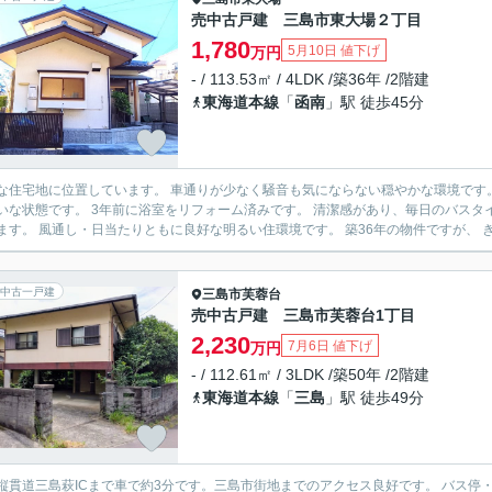
売中古戸建 三島市東大場２丁目
1,780
5月10日 値下げ
万円
- / 113.53㎡ / 4LDK /築36年 /2階建
東海道本線
「
函南
」駅 徒歩45分
宅地に位置しています。 車通りが少なく騒音も気にならない穏やかな環境です。 5年前にダイニングキッチンをリフォーム済み。 室内は
リフォーム済みです。 清潔感があり、毎日のバスタイムを快適にお楽しみいただけます。 角地ならではの開放感が
あります。 風通し・日当たりともに良好な明るい住環境です。 
中古一戸建
三島市
芙蓉台
売中古戸建 三島市芙蓉台1丁目
2,230
7月6日 値下げ
万円
- / 112.61㎡ / 3LDK /築50年 /2階建
東海道本線
「
三島
」駅 徒歩49分
縦貫道三島萩ICまで車で約3分です。三島市街地までのアクセス良好です。 バス停