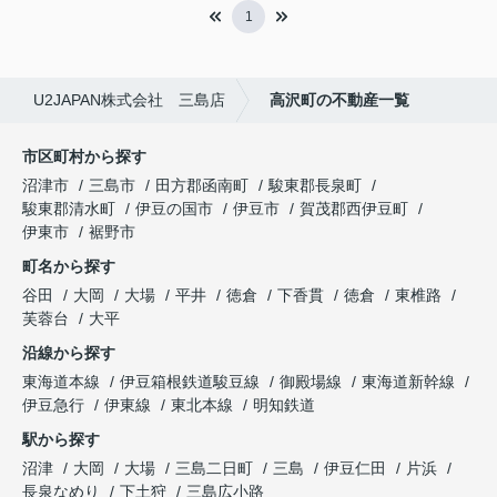
1
U2JAPAN株式会社 三島店
高沢町の不動産一覧
市区町村から探す
沼津市
三島市
田方郡函南町
駿東郡長泉町
駿東郡清水町
伊豆の国市
伊豆市
賀茂郡西伊豆町
伊東市
裾野市
町名から探す
谷田
大岡
大場
平井
徳倉
下香貫
徳倉
東椎路
芙蓉台
大平
沿線から探す
東海道本線
伊豆箱根鉄道駿豆線
御殿場線
東海道新幹線
伊豆急行
伊東線
東北本線
明知鉄道
駅から探す
沼津
大岡
大場
三島二日町
三島
伊豆仁田
片浜
長泉なめり
下土狩
三島広小路