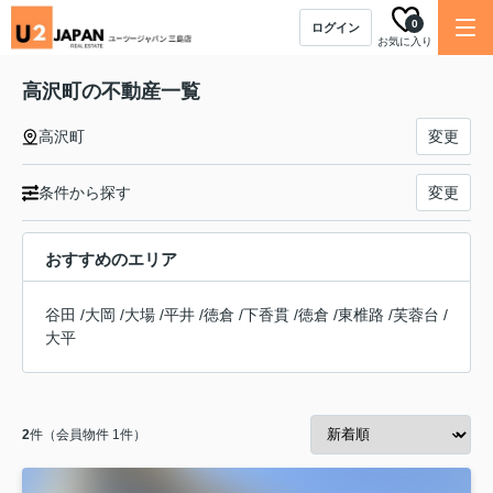
0
ログイン
お気に入り
高沢町の不動産一覧
高沢町
変更
条件から探す
変更
おすすめのエリア
谷田
/
大岡
/
大場
/
平井
/
徳倉
/
下香貫
/
徳倉
/
東椎路
/
芙蓉台
/
大平
2
件（会員物件 1件）