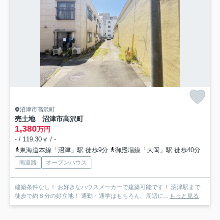
沼津市高沢町
売土地 沼津市高沢町
1,380
万円
- / 119.30㎡ / -
東海道本線「沼津」駅 徒歩9分
御殿場線「大岡」駅 徒歩40分
南道路
オープンハウス
建築条件なし！ お好きなハウスメーカーで建築可能です！ 沼津駅まで
徒歩で約８分の好立地！ 通勤・通学はもちろん、周辺に...
もっと見る