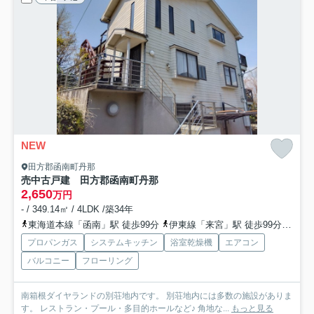
NEW
田方郡函南町丹那
売中古戸建 田方郡函南町丹那
2,650
万円
- / 349.14㎡ / 4LDK /築34年
東海道本線「函南」駅 徒歩99分
伊東線「来宮」駅 徒歩99分
伊東
プロパンガス
システムキッチン
浴室乾燥機
エアコン
バルコニー
フローリング
南箱根ダイヤランドの別荘地内です。 別荘地内には多数の施設がありま
す。 レストラン・プール・多目的ホールなど♪ 角地な...
もっと見る