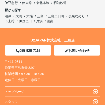
伊豆急行
伊東線
東北本線
明知鉄道
駅から探す
沼津
大岡
大場
三島
三島二日町
長泉なめり
下土狩
伊豆仁田
片浜
函南
U2JAPAN株式会社 三島店
055-928-7115
お問い合わせ
〒411-0811
静岡県三島市青木97
営業時間：
9：30～18：30
定休日：
火曜日・水曜日
トップページ
スタッフ