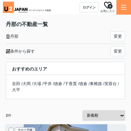
0
ログイン
お気に入り
丹那の不動産一覧
丹那
変更
条件から探す
変更
おすすめのエリア
谷田
/
大岡
/
大場
/
平井
/
徳倉
/
下香貫
/
徳倉
/
東椎路
/
芙蓉台
/
大平
2
件
中古一戸建