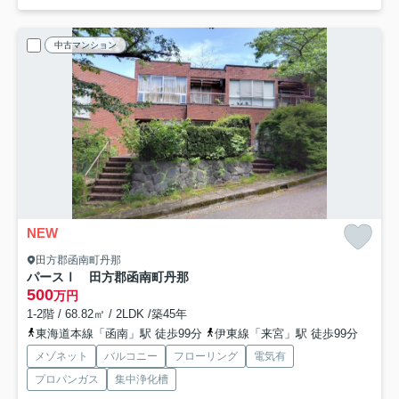
中古マンション
NEW
田方郡函南町丹那
パースⅠ 田方郡函南町丹那
500
万円
1-2階 / 68.82㎡ / 2LDK /築45年
東海道本線「函南」駅 徒歩99分
伊東線「来宮」駅 徒歩99分
メゾネット
バルコニー
フローリング
電気有
プロパンガス
集中浄化槽