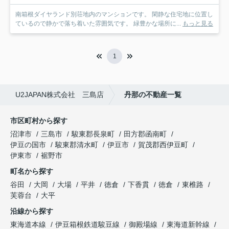
南箱根ダイヤランド別荘地内のマンションです。 閑静な住宅地に位置し
ているので静かで落ち着いた雰囲気です。 緑豊かな場所に...
もっと見る
1
U2JAPAN株式会社 三島店
丹那の不動産一覧
市区町村から探す
沼津市
三島市
駿東郡長泉町
田方郡函南町
伊豆の国市
駿東郡清水町
伊豆市
賀茂郡西伊豆町
伊東市
裾野市
町名から探す
谷田
大岡
大場
平井
徳倉
下香貫
徳倉
東椎路
芙蓉台
大平
沿線から探す
東海道本線
伊豆箱根鉄道駿豆線
御殿場線
東海道新幹線