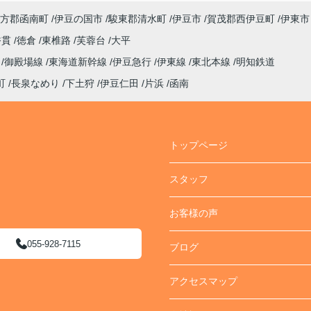
方郡函南町
伊豆の国市
駿東郡清水町
伊豆市
賀茂郡西伊豆町
伊東市
香貫
徳倉
東椎路
芙蓉台
大平
線
御殿場線
東海道新幹線
伊豆急行
伊東線
東北本線
明知鉄道
町
長泉なめり
下土狩
伊豆仁田
片浜
函南
トップページ
スタッフ
お客様の声
055-928-7115
ブログ
アクセスマップ