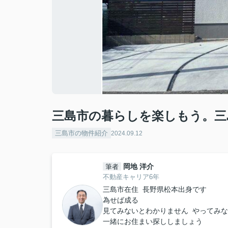
三島市の暮らしを楽しもう。三
三島市の物件紹介
2024.09.12
岡地 洋介
筆者
不動産キャリア6年
三島市在住 長野県松本出身です
為せば成る
見てみないとわかりません やってみ
一緒にお住まい探ししましょう