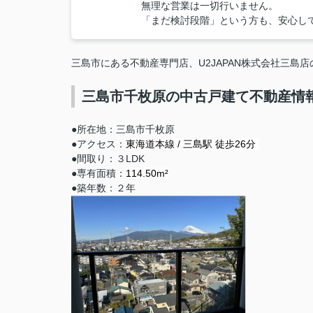
無理な営業は一切行いません。
「まだ検討段階」という方も、安心し
三島市にある不動産専門店、U2JAPAN株式会社三島
三島市千枚原
の中古戸建て不動産情
●所在地：三島市千枚原
●アクセス：
東海道本線 / 三島駅 徒歩26分
●間取り：３LDK
●専有面積：
114.50m²
●築年数：２年