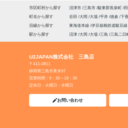
市区町村から探す
沼津市
三島市
駿東郡長泉町
田
町名から探す
谷田
大岡
大場
平井
徳倉
下
沿線から探す
東海道本線
伊豆箱根鉄道駿豆
駅から探す
沼津
大岡
大場
三島
三島二日
U2JAPAN株式会社 三島店
〒411-0811
静岡県三島市青木97
営業時間：
9：30～18：30
定休日：
火曜日・水曜日
お問い合わせ