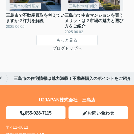
三島市の物件紹介
三島市の物件紹介
三島市で不動産買取を考えてい
三島市で中古マンションを買う
ますか？評判を解説
メリットは？市場の魅力と選び
方をご紹介
2025.06.05
2025.06.02
もっと見る
ブログトップへ
グ
三島市の住宅情報は魅力満載！不動産購入のポイントをご紹介
U2JAPAN株式会社 三島店
055-928-7115
お問い合わせ
〒411-0811