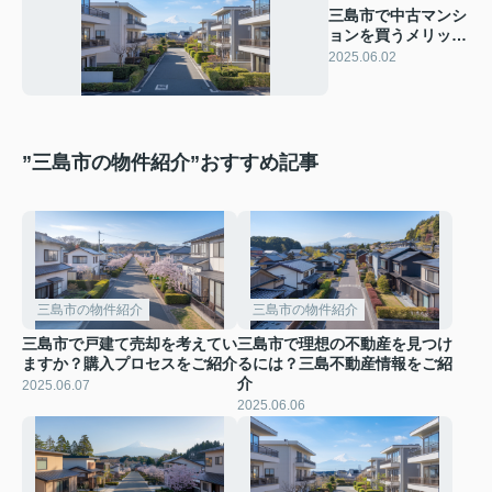
三島市で中古マンシ
ョンを買うメリット
は？市場の魅力と選
2025.06.02
び方をご紹介
”三島市の物件紹介”おすすめ記事
三島市の物件紹介
三島市の物件紹介
三島市で戸建て売却を考えてい
三島市で理想の不動産を見つけ
ますか？購入プロセスをご紹介
るには？三島不動産情報をご紹
介
2025.06.07
2025.06.06