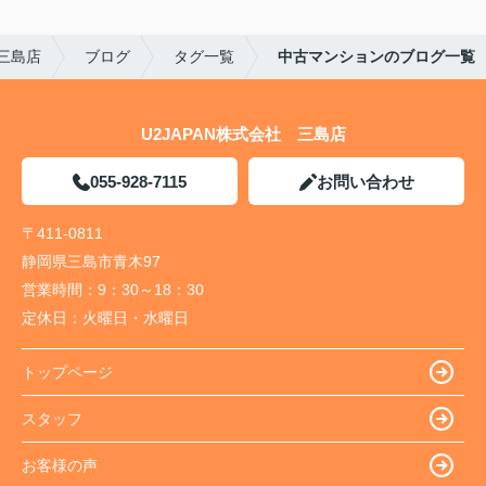
 三島店
ブログ
タグ一覧
中古マンションのブログ一覧
U2JAPAN株式会社 三島店
055-928-7115
お問い合わせ
〒411-0811
静岡県三島市青木97
営業時間：
9：30～18：30
定休日：
火曜日・水曜日
トップページ
スタッフ
お客様の声