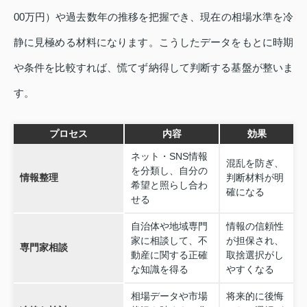
00万円）や過去数年の推移を把握でき、現在の相場水準を冷
静に見極める材料になります。こうしたデータをもとに時期
や条件を比較すれば、慌てず納得して判断する基盤が整いま
す。
プロセス
内容
効果
ネット・SNS情報
混乱を防ぎ、
を分類し、自分の
情報整理
判断材料が明
希望と照らし合わ
確になる
せる
自治体や地域専門
情報の信頼性
家に相談して、不
が担保され、
専門家相談
動産に関する正確
取捨選択がし
な知識を得る
やすくなる
相場データや市場
将来的に後悔