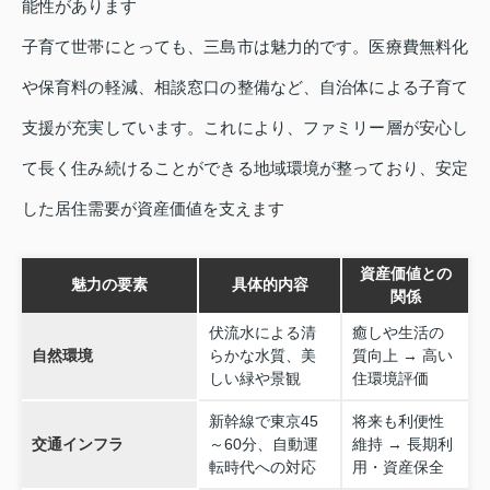
能性があります
子育て世帯にとっても、三島市は魅力的です。医療費無料化
や保育料の軽減、相談窓口の整備など、自治体による子育て
支援が充実しています。これにより、ファミリー層が安心し
て長く住み続けることができる地域環境が整っており、安定
した居住需要が資産価値を支えます
資産価値との
魅力の要素
具体的内容
関係
伏流水による清
癒しや生活の
自然環境
らかな水質、美
質向上 → 高い
しい緑や景観
住環境評価
新幹線で東京45
将来も利便性
交通インフラ
～60分、自動運
維持 → 長期利
転時代への対応
用・資産保全