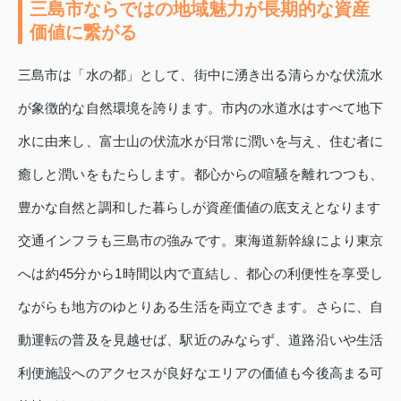
三島市ならではの地域魅力が長期的な資産
価値に繋がる
三島市は「水の都」として、街中に湧き出る清らかな伏流水
が象徴的な自然環境を誇ります。市内の水道水はすべて地下
水に由来し、富士山の伏流水が日常に潤いを与え、住む者に
癒しと潤いをもたらします。都心からの喧騒を離れつつも、
豊かな自然と調和した暮らしが資産価値の底支えとなります
交通インフラも三島市の強みです。東海道新幹線により東京
へは約45分から1時間以内で直結し、都心の利便性を享受し
ながらも地方のゆとりある生活を両立できます。さらに、自
動運転の普及を見越せば、駅近のみならず、道路沿いや生活
利便施設へのアクセスが良好なエリアの価値も今後高まる可