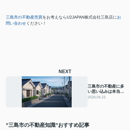
三島市の不動産売買
をお考えなら
U2JAPAN株式会社三島店に
お
問い合わせ
ください！
NEXT
三島市の不動産に多
い思い込みは本当？
注意点や選び方のコ
2026.04.23
ツをご紹介
”三島市の不動産知識”おすすめ記事