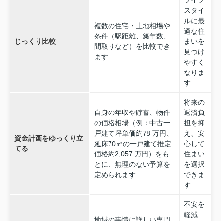
スタイ
ルに最
複数の住宅・土地相場や
適な住
条件（駅距離、築年数、
じっくり比較
まいを
間取りなど）を比較でき
見つけ
ます
やすく
なりま
す
将来の
自身の年収や貯蓄、物件
返済負
の価格相場（例：中古一
担を抑
戸建て坪単価約78 万円、
え、安
資金計画をゆっくり立
延床70㎡の一戸建て推定
心して
てる
価格約2,057 万円）をも
住まい
とに、無理のない予算を
を選択
定められます
できま
す
不安を
軽減
地域の事情に詳しい専門