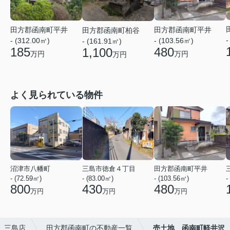
田方郡函南町平井
田方郡函南町平井
田方郡函南町柏谷
-
- (312.00㎡)
- (103.56㎡)
- (161.91㎡)
185
480
1,100
万円
万円
万円
よく見られている物件
沼津市八幡町
三島市徳倉４丁目
田方郡函南町平井
- (72.59㎡)
- (83.00㎡)
- (103.56㎡)
-
800
430
480
万円
万円
万円
社 三島店
田方郡函南町の不動産一覧
売土地 函南町軽井沢