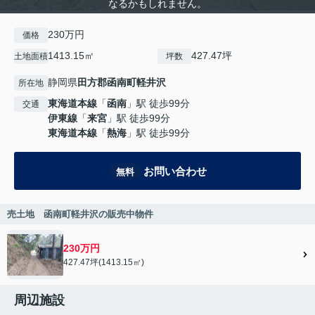
なるかもしれません。
230万円
価格
1413.15㎡
427.47坪
土地面積
坪数
静岡県
田方郡函南町
軽井沢
所在地
東海道本線
「
函南
」駅 徒歩99分
交通
伊東線
「
来宮
」駅 徒歩99分
東海道本線
「
熱海
」駅 徒歩99分
お問い合わせ
無料
売土地 函南町軽井沢の販売中物件
230万円
427.47坪(1413.15㎡)
周辺施設