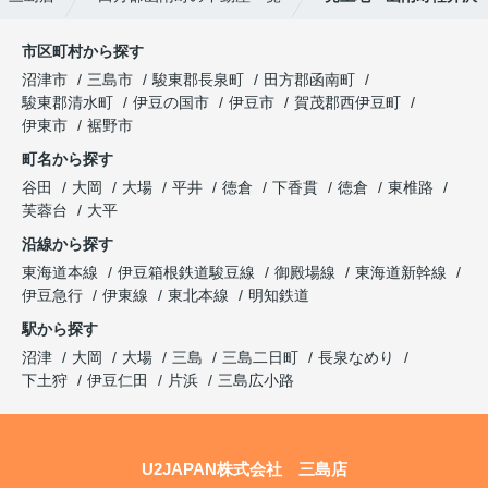
市区町村から探す
沼津市
三島市
駿東郡長泉町
田方郡函南町
駿東郡清水町
伊豆の国市
伊豆市
賀茂郡西伊豆町
伊東市
裾野市
町名から探す
谷田
大岡
大場
平井
徳倉
下香貫
徳倉
東椎路
芙蓉台
大平
沿線から探す
東海道本線
伊豆箱根鉄道駿豆線
御殿場線
東海道新幹線
伊豆急行
伊東線
東北本線
明知鉄道
駅から探す
沼津
大岡
大場
三島
三島二日町
長泉なめり
下土狩
伊豆仁田
片浜
三島広小路
U2JAPAN株式会社 三島店