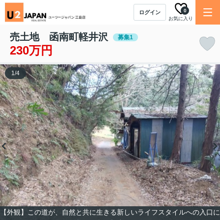
0
ログイン
お気に入り
売土地 函南町軽井沢
募集1
230万円
1
/
4
【外観】この道が、自然と共に生きる新しいライフスタイルへの入口に