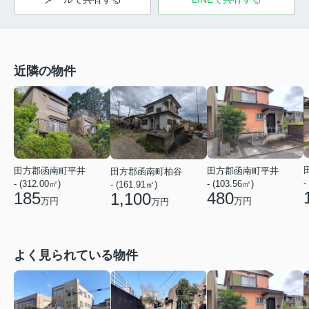
近隣の物件
田方郡函南町平井
田方郡函南町平井
田方郡函南町柏谷
-
- (312.00㎡)
- (103.56㎡)
- (161.91㎡)
185
480
1,100
万円
万円
万円
よく見られている物件