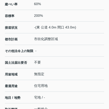
60%
建ぺい率
200%
容積率
-(東 公道 4.0m 間口 43.0m)
接道状況
市街化調整区域
都市計画
-
その他法令上の制限
不要
国土法届出要否
無指定
用途地域
住宅用地
最適用途
宅地 / -
地目 / 地勢