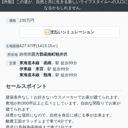
【外観】この道が、自然と共に生きる新しいライフスタイルへの入口に
なるかもしれません。
230万円
価格
支払いシミュレーション
427.47坪(1413.15㎡)
土地面積
静岡県
田方郡函南町
軽井沢
所在地
東海道本線
「
函南
」駅 徒歩99分
交通
伊東線
「
来宮
」駅 徒歩99分
東海道本線
「
熱海
」駅 徒歩99分
セールスポイント
建築条件なし！お好きなハウスメーカーでお家が建てられます。
敷地が約300坪以上と広々としています。自由な間取りでお家が
建てられます。
緑豊かな場所になので、自然を身近に感じる事が出来ます。
酪農王国オラッチェまで車で4分です。
県道11号熱海函南線まで車で1分です。