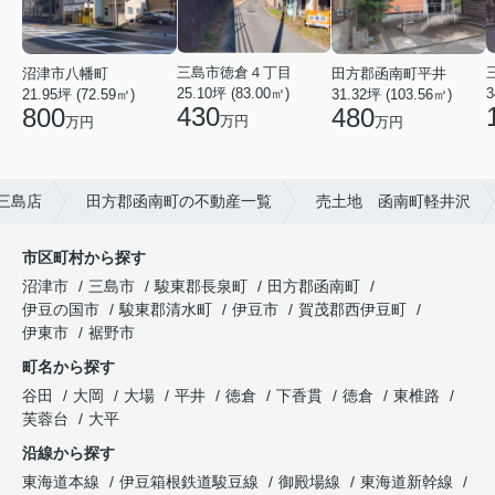
三島市徳倉４丁目
沼津市八幡町
田方郡函南町平井
25.10坪 (83.00㎡)
3
21.95坪 (72.59㎡)
31.32坪 (103.56㎡)
430
800
480
万円
万円
万円
 三島店
田方郡函南町の不動産一覧
売土地 函南町軽井沢
市区町村から探す
沼津市
三島市
駿東郡長泉町
田方郡函南町
伊豆の国市
駿東郡清水町
伊豆市
賀茂郡西伊豆町
伊東市
裾野市
町名から探す
谷田
大岡
大場
平井
徳倉
下香貫
徳倉
東椎路
芙蓉台
大平
沿線から探す
東海道本線
伊豆箱根鉄道駿豆線
御殿場線
東海道新幹線