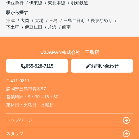
伊豆急行
伊東線
東北本線
明知鉄道
駅から探す
沼津
大岡
大場
三島
三島二日町
長泉なめり
下土狩
伊豆仁田
片浜
函南
U2JAPAN株式会社 三島店
055-928-7115
お問い合わせ
〒411-0811
静岡県三島市青木97
営業時間：
9：30～18：30
定休日：
火曜日・水曜日
トップページ
スタッフ