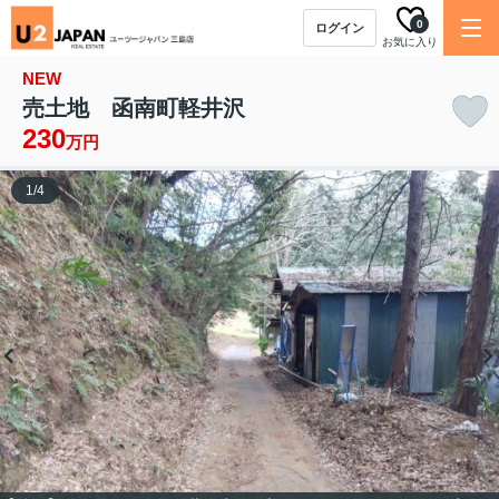
0
ログイン
お気に入り
NEW
売土地 函南町軽井沢
230
万円
1
/
4