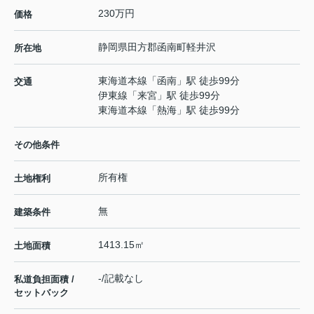
230万円
価格
静岡県
田方郡函南町
軽井沢
所在地
東海道本線
「
函南
」駅 徒歩99分
交通
伊東線
「
来宮
」駅 徒歩99分
東海道本線
「
熱海
」駅 徒歩99分
その他条件
所有権
土地権利
無
建築条件
1413.15㎡
土地面積
-/記載なし
私道負担面積 /
セットバック