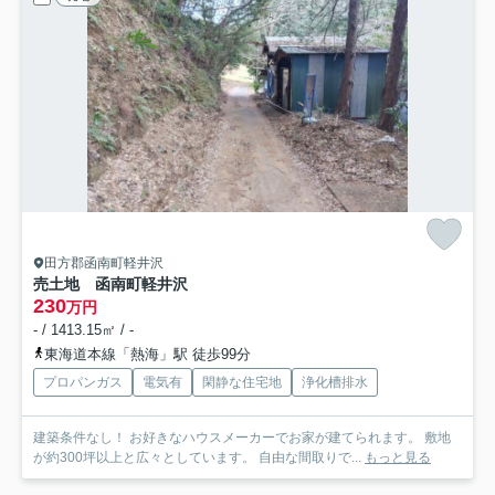
田方郡函南町軽井沢
売土地 函南町軽井沢
230
万円
- / 1413.15㎡ / -
東海道本線「熱海」駅 徒歩99分
プロパンガス
電気有
閑静な住宅地
浄化槽排水
建築条件なし！ お好きなハウスメーカーでお家が建てられます。 敷地
が約300坪以上と広々としています。 自由な間取りで...
もっと見る