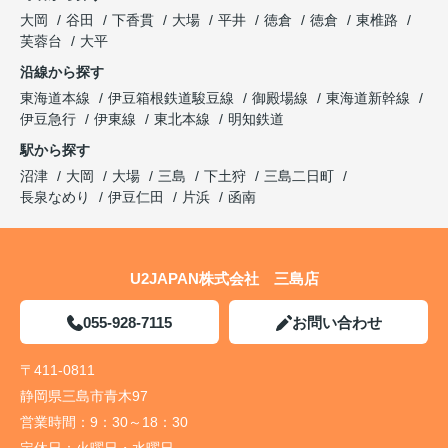
大岡
谷田
下香貫
大場
平井
徳倉
徳倉
東椎路
芙蓉台
大平
沿線から探す
東海道本線
伊豆箱根鉄道駿豆線
御殿場線
東海道新幹線
伊豆急行
伊東線
東北本線
明知鉄道
駅から探す
沼津
大岡
大場
三島
下土狩
三島二日町
長泉なめり
伊豆仁田
片浜
函南
U2JAPAN株式会社 三島店
055-928-7115
お問い合わせ
〒411-0811
静岡県三島市青木97
営業時間：
9：30～18：30