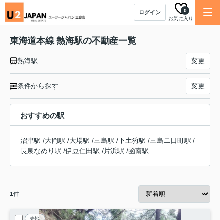
0
ログイン
お気に入り
東海道本線 熱海駅の不動産一覧
熱海駅
変更
条件から探す
変更
おすすめの駅
沼津駅
/
大岡駅
/
大場駅
/
三島駅
/
下土狩駅
/
三島二日町駅
/
長泉なめり駅
/
伊豆仁田駅
/
片浜駅
/
函南駅
1
件
売地