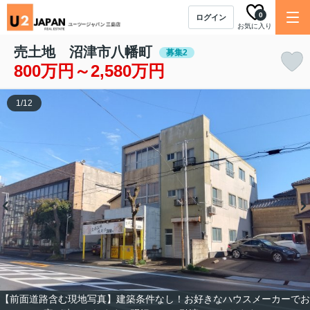
0
ログイン
お気に入り
売土地 沼津市八幡町
募集2
800万円～2,580万円
1
/
12
【前面道路含む現地写真】建築条件なし！お好きなハウスメーカーでお