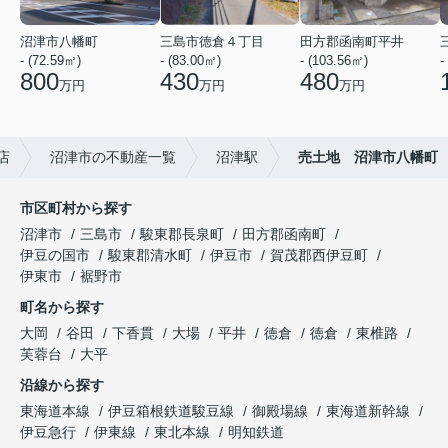
沼津市八幡町
三島市徳倉４丁目
田方郡函南町平井
- (72.59㎡)
- (83.00㎡)
- (103.56㎡)
-
800
430
480
万円
万円
万円
店
沼津市の不動産一覧
沼津駅
売土地 沼津市八幡町
市区町村から探す
沼津市
三島市
駿東郡長泉町
田方郡函南町
伊豆の国市
駿東郡清水町
伊豆市
賀茂郡西伊豆町
伊東市
裾野市
町名から探す
大岡
谷田
下香貫
大場
平井
徳倉
徳倉
東椎路
芙蓉台
大平
沿線から探す
東海道本線
伊豆箱根鉄道駿豆線
御殿場線
東海道新幹線
伊豆急行
伊東線
東北本線
明知鉄道