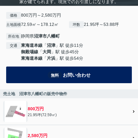
家が建てられます。現況でのお引渡しになります。
800万円～2,580万円
価格
72.59㎡～178.12㎡
21.95坪～53.88坪
土地面積
坪数
静岡県
沼津市
八幡町
所在地
東海道本線
「
沼津
」駅 徒歩11分
交通
御殿場線
「
大岡
」駅 徒歩45分
東海道本線
「
片浜
」駅 徒歩54分
お問い合わせ
無料
売土地 沼津市八幡町の販売中物件
800万円
21.95坪(72.59㎡)
2,580万円