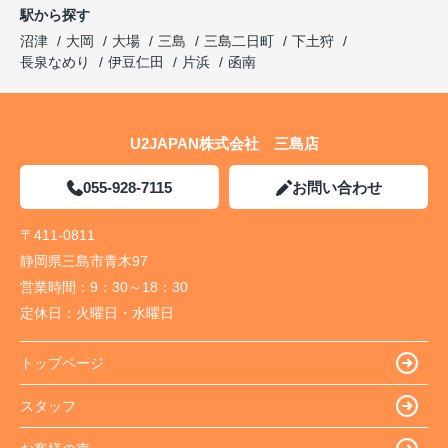
駅から探す
沼津
大岡
大場
三島
三島二日町
下土狩
長泉なめり
伊豆仁田
片浜
函南
U2JAPAN株式会社 三島店
055-928-7115
お問い合わせ
〒411-0811
静岡県三島市青木97
営業時間：
9：30～18：30
定休日：
火曜日・水曜日
トップページ
スタッフ