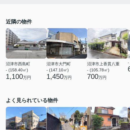
近隣の物件
-
沼津市西島町
沼津市大門町
沼津市上香貫八重
- (158.40㎡)
- (147.10㎡)
- (105.78㎡)
1,100
1,450
700
万円
万円
万円
よく見られている物件