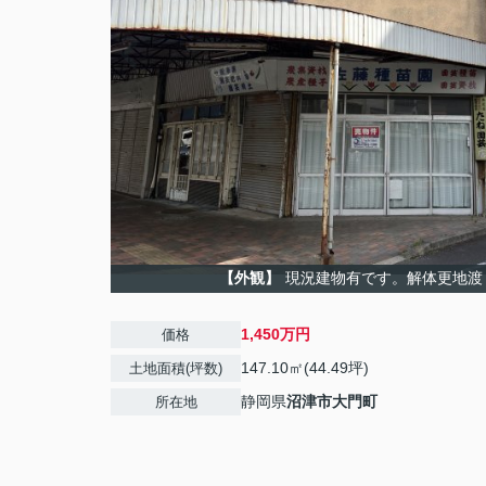
【外観】
現況建物有です。解体更地渡
1,450万円
価格
147.10㎡(44.49坪)
土地面積(坪数)
静岡県
沼津市
大門町
所在地