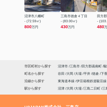
沼津市八幡町
三島市徳倉４丁目
田方郡
- (72.59㎡)
- (83.00㎡)
- (103
800
430
480
万円
万円
市区町村から探す
沼津市
三島市
田方郡函南町
駿
町名から探す
谷田
大岡
大場
平井
徳倉
下
沿線から探す
東海道本線
伊豆箱根鉄道駿豆
駅から探す
沼津
大岡
大場
三島二日町
三