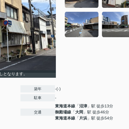
しとなります。
-(-)
築年
-
駐車
東海道本線
「
沼津
」駅 徒歩13分
御殿場線
「
大岡
」駅 徒歩46分
交通
東海道本線
「
片浜
」駅 徒歩54分