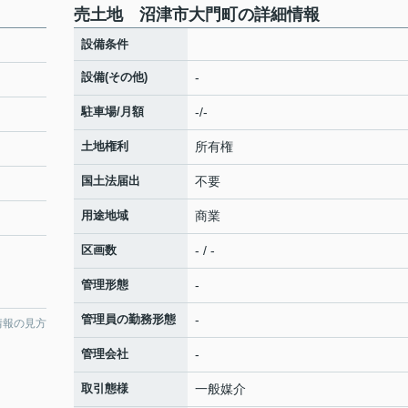
売土地 沼津市大門町の詳細情報
設備条件
設備(その他)
-
駐車場/月額
-/-
土地権利
所有権
国土法届出
不要
用途地域
商業
区画数
- / -
管理形態
-
管理員の勤務形態
-
情報の見方
管理会社
-
取引態様
一般媒介