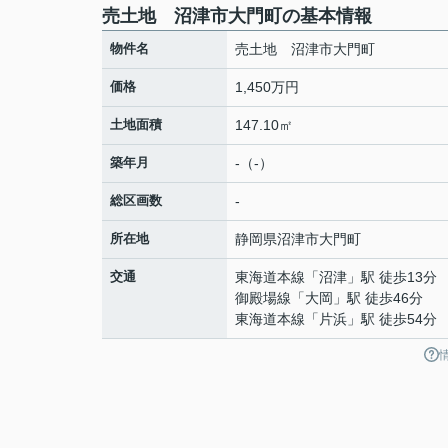
売土地 沼津市大門町の基本情報
物件名
売土地 沼津市大門町
価格
1,450万円
土地面積
147.10㎡
築年月
-（-）
総区画数
-
所在地
静岡県
沼津市
大門町
交通
東海道本線
「
沼津
」駅 徒歩13分
御殿場線
「
大岡
」駅 徒歩46分
東海道本線
「
片浜
」駅 徒歩54分