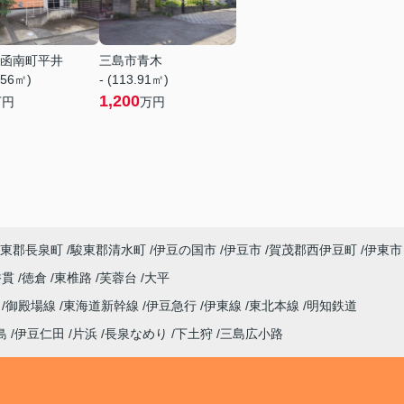
函南町平井
三島市青木
.56㎡)
- (113.91㎡)
1,200
万円
万円
東郡長泉町
駿東郡清水町
伊豆の国市
伊豆市
賀茂郡西伊豆町
伊東市
香貫
徳倉
東椎路
芙蓉台
大平
線
御殿場線
東海道新幹線
伊豆急行
伊東線
東北本線
明知鉄道
島
伊豆仁田
片浜
長泉なめり
下土狩
三島広小路