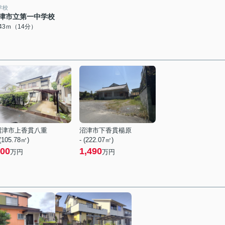
学校
津市立第一中学校
043ｍ（14分）
沼津市上香貫八重
沼津市下香貫楊原
 (105.78㎡)
- (222.07㎡)
00
1,490
万円
万円