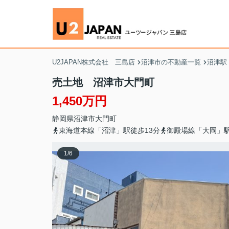
U2JAPAN株式会社 三島店
沼津市の不動産一覧
沼津駅
売土地 沼津市大門町
1,450万円
静岡県
沼津市
大門町
東海道本線「沼津」駅徒歩13分
御殿場線「大岡」駅
1
/
6