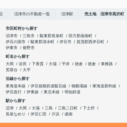
店
沼津市の不動産一覧
沼津駅
売土地 沼津市高沢町
市区町村から探す
沼津市
三島市
駿東郡長泉町
田方郡函南町
伊豆の国市
駿東郡清水町
伊豆市
賀茂郡西伊豆町
伊東市
裾野市
町名から探す
大岡
谷田
下香貫
大場
平井
徳倉
徳倉
東椎路
芙蓉台
大平
沿線から探す
東海道本線
伊豆箱根鉄道駿豆線
御殿場線
東海道新幹線
伊豆急行
伊東線
東北本線
明知鉄道
駅から探す
沼津
大岡
大場
三島
三島二日町
下土狩
長泉なめり
伊豆仁田
片浜
函南