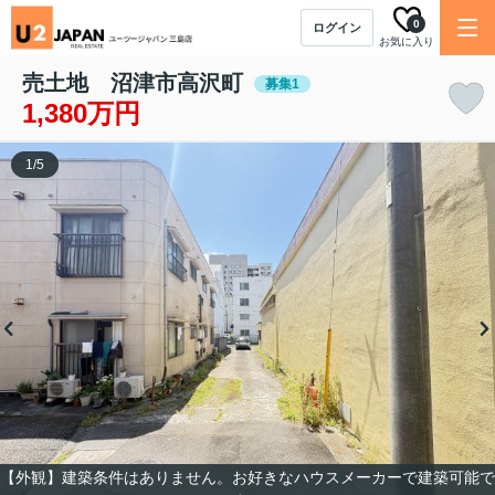
0
ログイン
お気に入り
売土地 沼津市高沢町
募集1
1,380万円
1
/
5
【外観】建築条件はありません。お好きなハウスメーカーで建築可能で