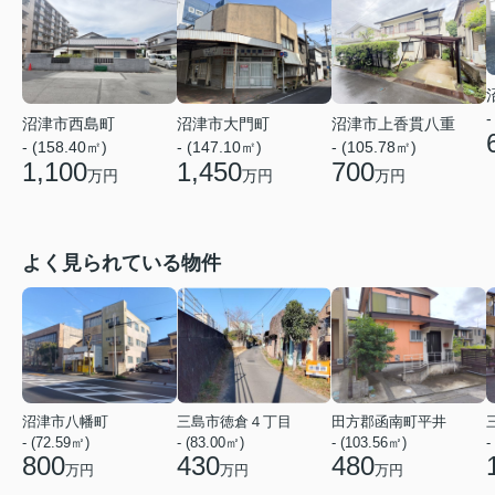
-
沼津市西島町
沼津市大門町
沼津市上香貫八重
- (158.40㎡)
- (147.10㎡)
- (105.78㎡)
1,100
1,450
700
万円
万円
万円
よく見られている物件
沼津市八幡町
三島市徳倉４丁目
田方郡函南町平井
- (72.59㎡)
- (83.00㎡)
- (103.56㎡)
-
800
430
480
万円
万円
万円