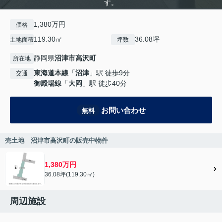
す。
1,380万円
価格
119.30㎡
36.08坪
土地面積
坪数
静岡県
沼津市
高沢町
所在地
東海道本線
「
沼津
」駅 徒歩9分
交通
御殿場線
「
大岡
」駅 徒歩40分
お問い合わせ
無料
売土地 沼津市高沢町の販売中物件
1,380万円
36.08坪(119.30㎡)
周辺施設