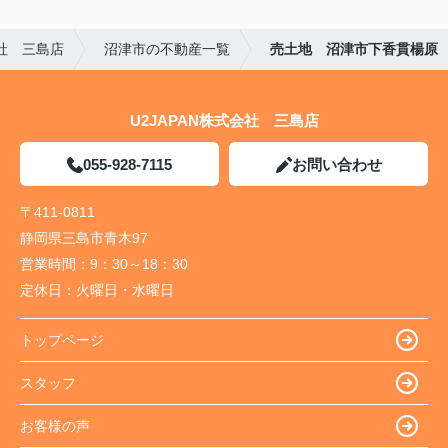
会社 三島店
沼津市の不動産一覧
売土地 沼津市下香貫楊原
U2JAPAN株式会社 三島店
055-928-7115
お問い合わせ
〒411-0811
静岡県三島市青木97
営業時間：
9：30～18：30
定休日：
火曜日・水曜日
トップページ
スタッフ
お客様の声