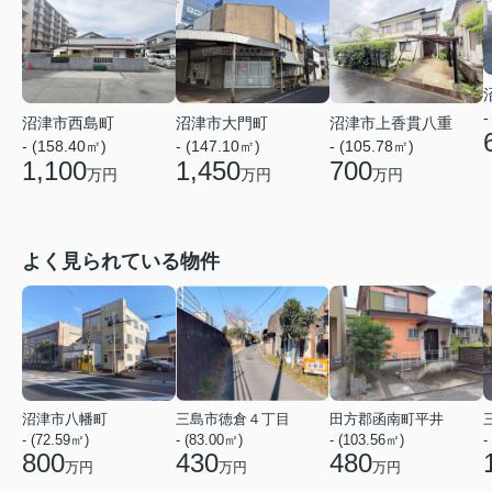
-
沼津市西島町
沼津市大門町
沼津市上香貫八重
- (158.40㎡)
- (147.10㎡)
- (105.78㎡)
1,100
1,450
700
万円
万円
万円
よく見られている物件
沼津市八幡町
三島市徳倉４丁目
田方郡函南町平井
- (72.59㎡)
- (83.00㎡)
- (103.56㎡)
-
800
430
480
万円
万円
万円