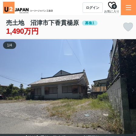
0
ログイン
お気に入り
売土地 沼津市下香貫楊原
募集1
1,490万円
1
/
4