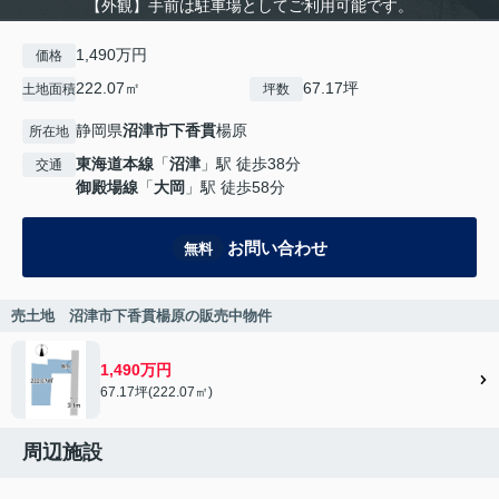
【外観】手前は駐車場としてご利用可能です。
1,490万円
価格
222.07㎡
67.17坪
土地面積
坪数
静岡県
沼津市
下香貫
楊原
所在地
東海道本線
「
沼津
」駅 徒歩38分
交通
御殿場線
「
大岡
」駅 徒歩58分
お問い合わせ
無料
売土地 沼津市下香貫楊原の販売中物件
1,490万円
67.17坪(222.07㎡)
周辺施設