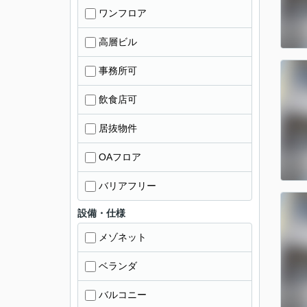
ワンフロア
高層ビル
事務所可
飲食店可
居抜物件
OAフロア
バリアフリー
設備・仕様
メゾネット
ベランダ
バルコニー