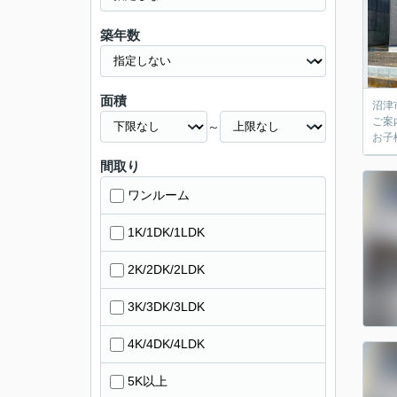
築年数
面積
沼津市岡一色の新築戸建！
ご案
～
お子
間取り
ワンルーム
1K/1DK/1LDK
2K/2DK/2LDK
3K/3DK/3LDK
4K/4DK/4LDK
5K以上