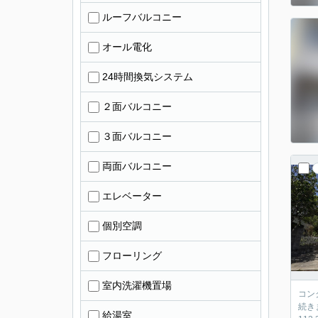
ルーフバルコニー
オール電化
24時間換気システム
２面バルコニー
３面バルコニー
両面バルコニー
エレベーター
個別空調
フローリング
室内洗濯機置場
コンクリート
続きます。 床にはケヤキ、階段にはタモ、建具には杉など、随所に
給湯室