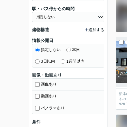
駅・バス停からの時間
建物構造
追加する
情報公開日
指定しない
本日
3日以内
1週間以内
画像・動画あり
画像あり
沼津
動画あり
るの
92
パノラマあり
条件