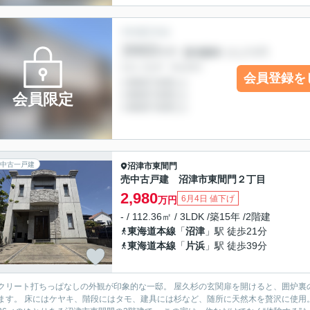
会員登録を
会員限定
中古一戸建
沼津市
東間門
売中古戸建 沼津市東間門２丁目
2,980
6月4日 値下げ
万円
- / 112.36㎡ / 3LDK /築15年 /2階建
東海道本線
「
沼津
」駅 徒歩21分
東海道本線
「
片浜
」駅 徒歩39分
打ちっぱなしの外観が印象的な一邸。 屋久杉の玄関扉を開けると、囲炉裏のある和の空間が広がります。 さらに吹き抜けのリビングへと
天然木を贅沢に使用。 無機質とぬくもりが美しく調和した住まいです。 3LDK・