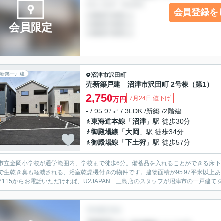
会員登録を
会員限定
新築一戸建
沼津市
沢田町
売新築戸建 沼津市沢田町 2号棟（第1）
2,750
7月24日 値下げ
万円
- / 95.97㎡ / 3LDK /新築 /2階建
東海道本線
「
沼津
」駅 徒歩30分
御殿場線
「
大岡
」駅 徒歩34分
御殿場線
「
下土狩
」駅 徒歩57分
市立金岡小学校が通学範囲内、学校まで徒歩6分。備蓄品を入れることができる床
で生乾き臭も軽減される、浴室乾燥機付きの物件です。建物面積が95.97平米以上あ
8-7115からお電話いただければ、U2JAPAN 三島店のスタッフが沼津市の一戸建