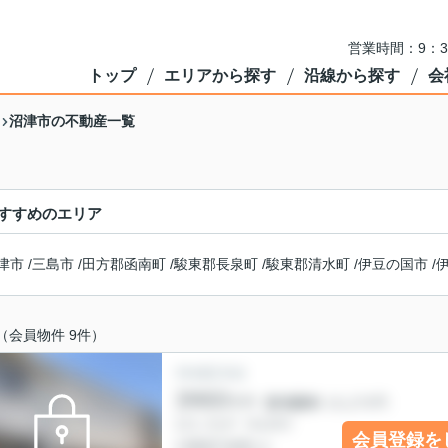
営業時間：9：3
トップ
エリアから探す
沿線から探す
会
沼津市の不動産一覧
すすめのエリア
津市
/
三島市
/
田方郡函南町
/
駿東郡長泉町
/
駿東郡清水町
/
伊豆の国市
/
（会員物件 9件）
会員登録を