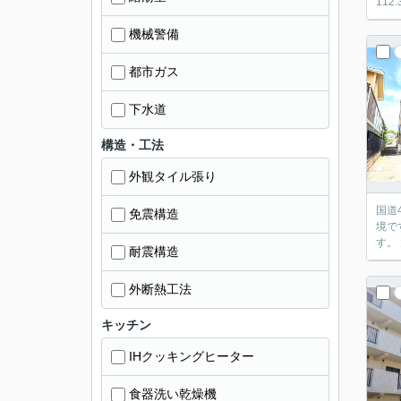
機械警備
都市ガス
下水道
構造・工法
外観タイル張り
国道
免震構造
境です。 南向きサンルーム2ヶ所付き。陽当たり良好で洗濯物もよく乾きます。
耐震構造
外断熱工法
キッチン
IHクッキングヒーター
食器洗い乾燥機