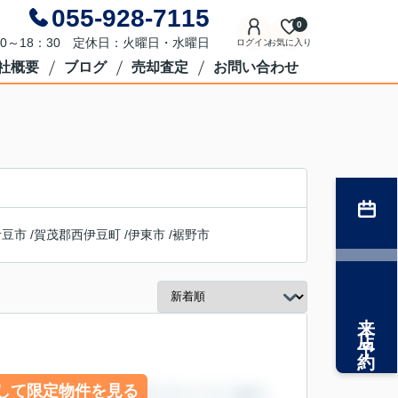
055-928-7115
0
0～18：30 定休日：火曜日・水曜日
ログイン
お気に入り
社概要
ブログ
売却査定
お問い合わせ
伊豆市
/
賀茂郡西伊豆町
/
伊東市
/
裾野市
来店予約
して限定物件を見る