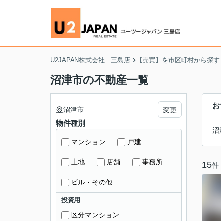
U2JAPAN株式会社 三島店
【売買】を市区町村から探す
沼津市の不動産一覧
お
沼津市
変更
物件種別
沼
マンション
戸建
土地
店舗
事務所
15
件
ビル・その他
投資用
区分マンション