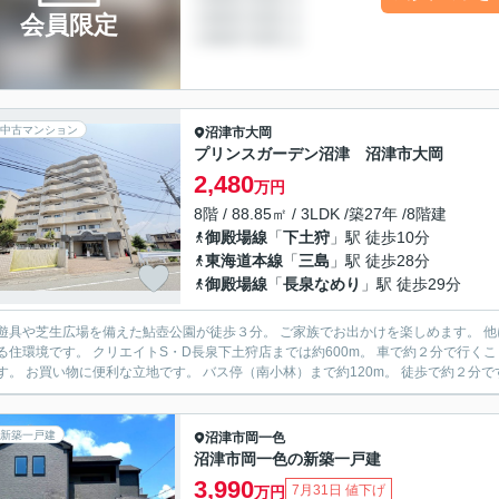
会員限定
中古マンション
沼津市
大岡
プリンスガーデン沼津 沼津市大岡
2,480
万円
8階 / 88.85㎡ / 3LDK /築27年 /8階建
御殿場線
「
下土狩
」駅 徒歩10分
東海道本線
「
三島
」駅 徒歩28分
御殿場線
「
長泉なめり
」駅 徒歩29分
や芝生広場を備えた鮎壺公園が徒歩３分。 ご家族でお出かけを楽しめます。 他にも鮎壺テラスや子ども広場が身近に揃いお散歩やのびのびと
長泉下土狩店までは約600m。 車で約２分で行くことができます！ スーパーカドイケ本店まで約1.2Km。 車で３
分です。 お買い物に便利な立地です。 バス停（南小林）まで約120m。 徒歩で約２分
新築一戸建
沼津市
岡一色
沼津市岡一色の新築一戸建
3,990
7月31日 値下げ
万円