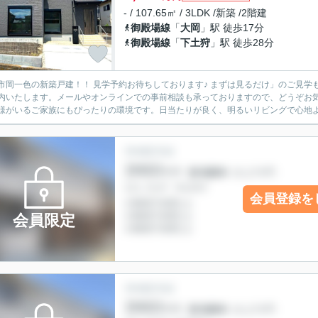
- / 107.65㎡ / 3LDK /新築 /2階建
御殿場線
「
大岡
」駅 徒歩17分
御殿場線
「
下土狩
」駅 徒歩28分
！ 見学予約お待ちしております♪ まずは見るだけ」のご見学も大歓迎です！ 平日・土日問わず、お客様のご都合に合わせて
内いたします。メールやオンラインでの事前相談も承っておりますので、どうぞお気
様がいるご家族にもぴったりの環境です。日当たりが良く、明るいリビングで心地よい
会員登録を
会員限定