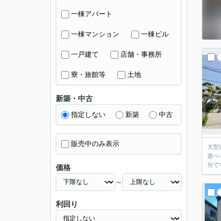
一棟アパート
一棟マンション
一棟ビル
一戸建て
店舗・事務所
寮・旅館等
土地
新築・中古
指定しない
新築
中古
販売中のみ表示
大型遊具
遊べる住環境です。 クリエイトS・D
価格
～
利回り