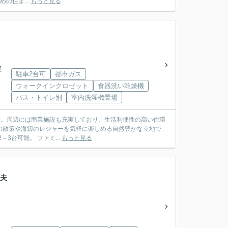
験する”ための住ま...
もっと見る
建
駐車2台可
都市ガス
ウォークインクロゼット
食器洗い乾燥機
バス・トイレ別
室内洗濯機置場
す。周辺には商業施設も充実しており、生活利便性の高い住環
す。 大型WIC2ヶ所と南向きサンルームを備えた、収納力と快適性に優れた3LDK。駐車2～3台可能。 ファミ...
もっと見る
太夫