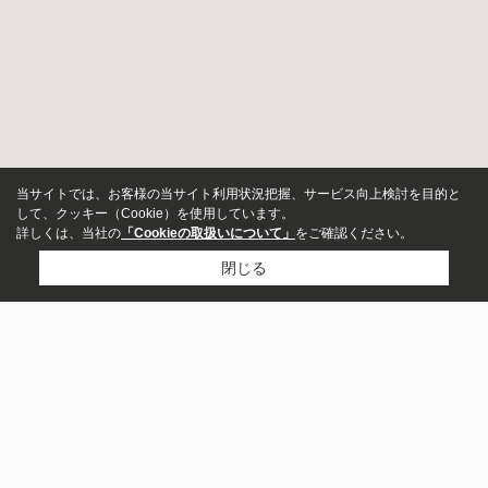
当サイトでは、お客様の当サイト利用状況把握、サービス向上検討を目的と
して、クッキー（Cookie）を使用しています。
詳しくは、当社の
「Cookieの取扱いについて」
をご確認ください。
閉じる
物件種別
マンション
戸建
市区町村から探す
沼津市
三島市
駿東郡長泉町
田方郡函南町
土地
店舗
駿東郡清水町
伊豆の国市
伊豆市
賀茂郡西伊豆町
伊東市
裾野市
事務所
ビル・その他