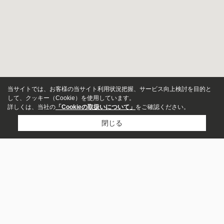
当サイトでは、お客様の当サイト利用状況把握、サービス向上検討を目的と
して、クッキー（Cookie）を使用しています。
詳しくは、当社の
「Cookieの取扱いについて」
をご確認ください。
閉じる
物件種別
マンション
戸建
市区町村から探す
沼津市
三島市
駿東郡長泉町
田方郡函南町
土地
店舗
伊豆の国市
駿東郡清水町
伊豆市
賀茂郡西伊豆町
伊東市
裾野市
事務所
ビル・その他