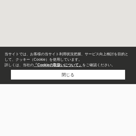
当サイトでは、お客様の当サイト利用状況把握、サービス向上検討を目的と
して、クッキー（Cookie）を使用しています。
詳しくは、当社の
「Cookieの取扱いについて」
をご確認ください。
閉じる
物件種別
マンション
戸建
市区町村から探す
沼津市
三島市
駿東郡長泉町
田方郡函南町
土地
店舗
伊豆の国市
駿東郡清水町
伊豆市
賀茂郡西伊豆町
伊東市
裾野市
事務所
ビル・その他