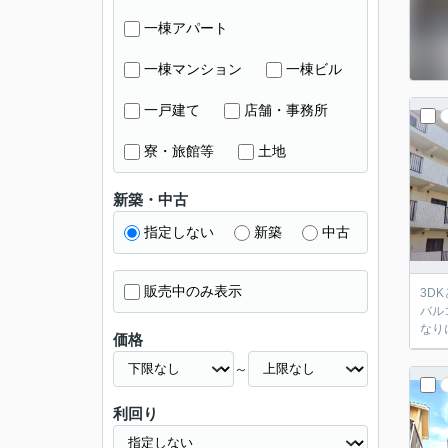
一棟アパート
一棟マンション
一棟ビル
一戸建て
店舗・事務所
寮・旅館等
土地
新築・中古
指定しない
新築
中古
販売中のみ表示
3DK
バルコニーから
価格
～
利回り