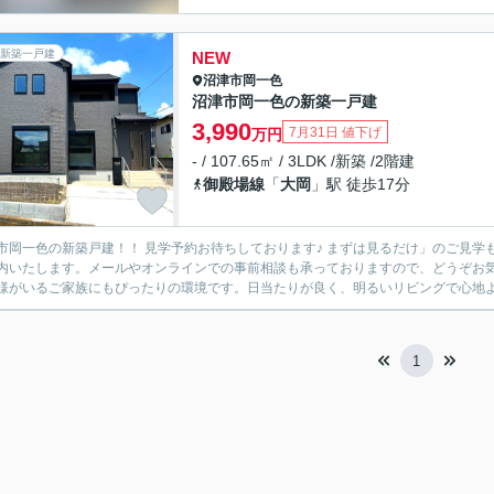
新築一戸建
NEW
沼津市
岡一色
沼津市岡一色の新築一戸建
3,990
7月31日 値下げ
万円
- / 107.65㎡ / 3LDK /新築 /2階建
御殿場線
「
大岡
」駅 徒歩17分
！ 見学予約お待ちしております♪ まずは見るだけ」のご見学も大歓迎です！ 平日・土日問わず、お客様のご都合に合わせて
内いたします。メールやオンラインでの事前相談も承っておりますので、どうぞお気
様がいるご家族にもぴったりの環境です。日当たりが良く、明るいリビングで心地よい
1