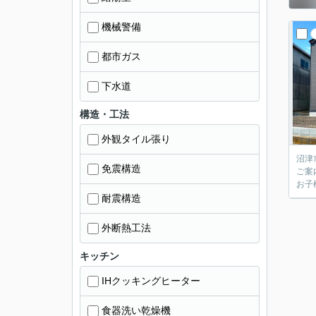
機械警備
都市ガス
下水道
構造・工法
外観タイル張り
沼津市岡一色の新築戸建！
免震構造
ご案
お子
耐震構造
外断熱工法
キッチン
IHクッキングヒーター
食器洗い乾燥機