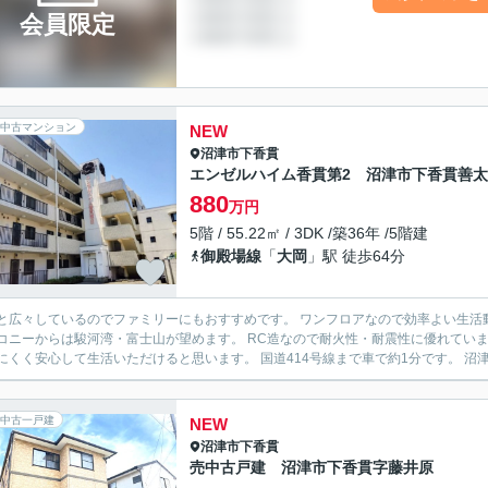
会員限定
中古マンション
NEW
沼津市
下香貫
エンゼルハイム香貫第2 沼津市下香貫善
880
万円
5階 / 55.22㎡ / 3DK /築36年 /5階建
御殿場線
「
大岡
」駅 徒歩64分
と広々しているのでファミリーにもおすすめです。 ワンフロアなので効率よい生活動線が確保出来ます。 最上階
は駿河湾・富士山が望めます。 RC造なので耐火性・耐震性に優れています。 また遮音性・防音性も高くなっています。 生活音が気に
なりにくく安心して生活いただけると思います。 国道414号線まで車で約
中古一戸建
NEW
沼津市
下香貫
売中古戸建 沼津市下香貫字藤井原