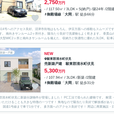
2,750
万円
- / 117.50㎡ / 3LDK＋S(納戸) /築24年 /2階
御殿場線
「
大岡
」駅 徒歩66分
414号へのアクセス良好。沼津市街地はもちろん、伊豆方面への移動もスムーズで
 香貫山の散策や海辺のレジャーを気軽に楽しめる自然豊かな立地で
新築一戸建
NEW
駿東郡清水町
伏見
売新築戸建 駿東郡清水町伏見
5,300
万円
- / 107.94㎡ / 3LDK /新築 /2階建
御殿場線
「
大岡
」駅 徒歩31分
見に新築分譲物件が登場しました！ PC工法で造られた建物です。 耐震・耐火・耐水・断熱性・遮音性能に優れています。 一生住み続
ことも大きな特徴の一つです！ 角地なので陽当たり良好で解放感があります。 風通しも良くなっています。 お車は並列で3台駐車可能
です。 国道1号線まで車で1分です。 多方面へのアクセス