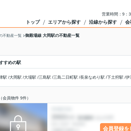
営業時間：9：3
トップ
エリアから探す
沿線から探す
会
御殿場線 大岡駅の不動産一覧
の不動産一覧
すすめの駅
津駅
/
大岡駅
/
大場駅
/
三島駅
/
三島二日町駅
/
長泉なめり駅
/
下土狩駅
/
伊
（会員物件 9件）
会員登録を