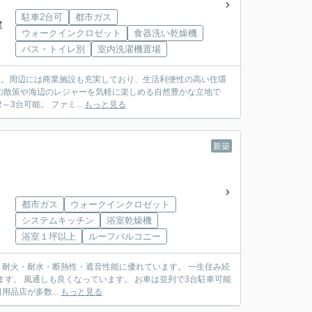
駐車2台可
都市ガス
建
ウォークインクロゼット
食器洗い乾燥機
バス・トイレ別
室内洗濯機置場
す。周辺には商業施設も充実しており、生活利便性の高い住環
す。 大型WIC2ヶ所と南向きサンルームを備えた、収納力と快適性に優れた3LDK。駐車2～3台可能。 ファミ...
もっと見る
新築
都市ガス
ウォークインクロゼット
システムキッチン
浴室乾燥機
浴室１坪以上
ルーフバルコニー
良好です！ 周辺に商業施設・日用品店が多数...
もっと見る