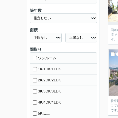
築年数
面積
国道
境です。 南向きサンルーム2ヶ所付き。陽当たり良好で洗濯物もよく乾きます。
～
間取り
ワンルーム
1K/1DK/1LDK
2K/2DK/2LDK
3K/3DK/3LDK
駿東郡清水町伏
4K/4DK/4LDK
けていただける
5K以上