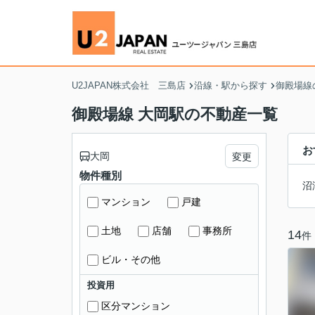
U2JAPAN株式会社 三島店
沿線・駅から探す
御殿場線
御殿場線 大岡駅の不動産一覧
お
大岡
変更
物件種別
沼
マンション
戸建
土地
店舗
事務所
14
件
ビル・その他
投資用
区分マンション