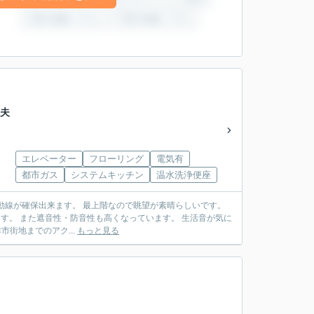
太夫
エレベーター
フローリング
電気有
都市ガス
システムキッチン
温水洗浄便座
なので眺望が素晴らしいです。
1分です。 沼津市街地までのアク...
もっと見る