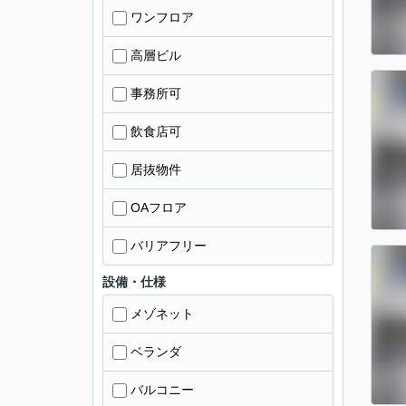
ワンフロア
高層ビル
事務所可
飲食店可
居抜物件
OAフロア
バリアフリー
設備・仕様
メゾネット
ベランダ
バルコニー