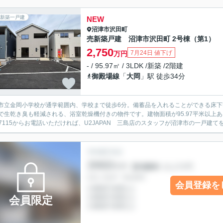
新築一戸建
NEW
沼津市
沢田町
売新築戸建 沼津市沢田町 2号棟（第1）
2,750
7月24日 値下げ
万円
- / 95.97㎡ / 3LDK /新築 /2階建
御殿場線
「
大岡
」駅 徒歩34分
市立金岡小学校が通学範囲内、学校まで徒歩6分。備蓄品を入れることができる床
で生乾き臭も軽減される、浴室乾燥機付きの物件です。建物面積が95.97平米以上あ
8-7115からお電話いただければ、U2JAPAN 三島店のスタッフが沼津市の一戸建
会員登録を
会員限定