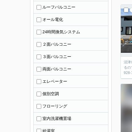
ルーフバルコニー
オール電化
24時間換気システム
２面バルコニー
３面バルコニー
沼津
るの
両面バルコニー
92
エレベーター
個別空調
フローリング
室内洗濯機置場
給湯室