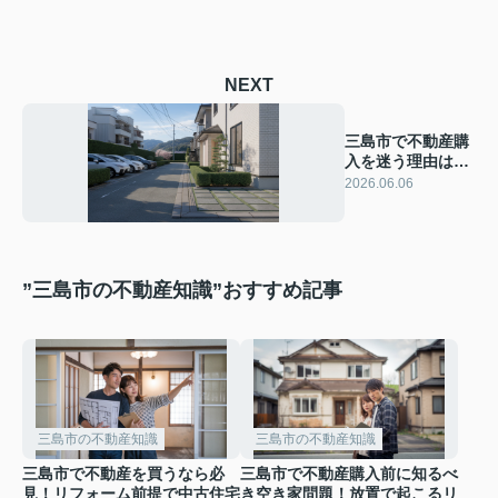
NEXT
三島市で不動産購
入を迷う理由は？
判断ポイントを知
2026.06.06
りたい方へ
”三島市の不動産知識”おすすめ記事
三島市の不動産知識
三島市の不動産知識
三島市で不動産を買うなら必
三島市で不動産購入前に知るべ
見！リフォーム前提で中古住宅
き空き家問題！放置で起こるリ