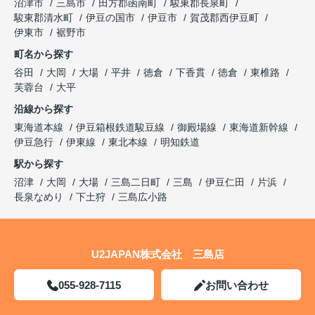
沼津市
三島市
田方郡函南町
駿東郡長泉町
駿東郡清水町
伊豆の国市
伊豆市
賀茂郡西伊豆町
伊東市
裾野市
町名から探す
谷田
大岡
大場
平井
徳倉
下香貫
徳倉
東椎路
芙蓉台
大平
沿線から探す
東海道本線
伊豆箱根鉄道駿豆線
御殿場線
東海道新幹線
伊豆急行
伊東線
東北本線
明知鉄道
駅から探す
沼津
大岡
大場
三島二日町
三島
伊豆仁田
片浜
長泉なめり
下土狩
三島広小路
U2JAPAN株式会社 三島店
055-928-7115
お問い合わせ