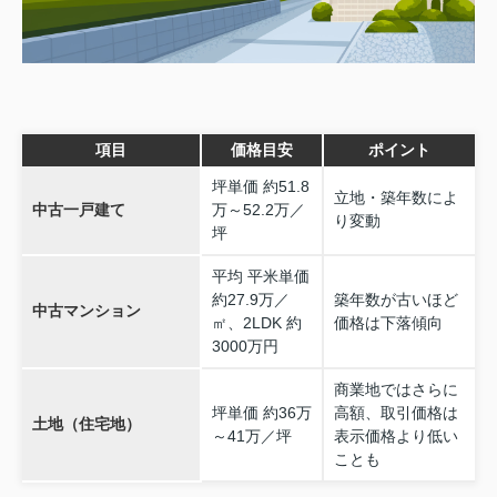
項目
価格目安
ポイント
坪単価 約51.8
立地・築年数によ
中古一戸建て
万～52.2万／
り変動
坪
平均 平米単価
約27.9万／
築年数が古いほど
中古マンション
㎡、2LDK 約
価格は下落傾向
3000万円
商業地ではさらに
坪単価 約36万
高額、取引価格は
土地（住宅地）
～41万／坪
表示価格より低い
ことも