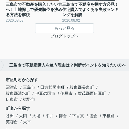
三島市で不動産を購入したい方
三島市で不動産を探す方必見！
へ！土地探しで優先順位を決め
住宅購入でよくある失敗ランキ
る方法を解説
ングを解説
2026.08.03
2026.08.02
もっと見る
ブログトップへ
三島市で不動産購入を迷う理由は？判断ポイントを知りたい方へ
市区町村から探す
沼津市
三島市
田方郡函南町
駿東郡長泉町
駿東郡清水町
伊豆の国市
伊豆市
賀茂郡西伊豆町
伊東市
裾野市
町名から探す
谷田
大岡
大場
平井
徳倉
下香貫
徳倉
東椎路
芙蓉台
大平