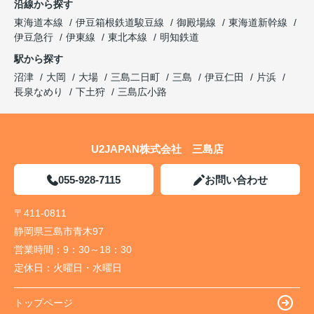
沿線から探す
東海道本線
伊豆箱根鉄道駿豆線
御殿場線
東海道新幹線
伊豆急行
伊東線
東北本線
明知鉄道
駅から探す
沼津
大岡
大場
三島二日町
三島
伊豆仁田
片浜
長泉なめり
下土狩
三島広小路
U2JAPAN株式会社 三島店
055-928-7115
お問い合わせ
〒411-0811
静岡県三島市青木97
営業時間：
9：30～18：30
定休日：
火曜日・水曜日
トップページ