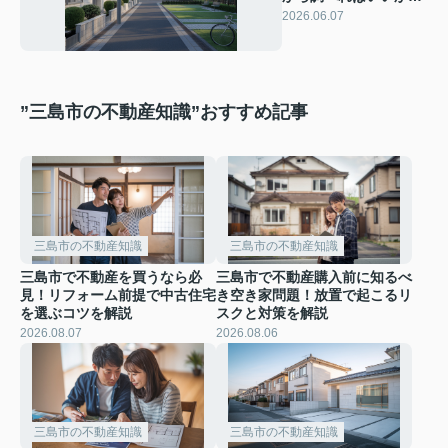
からない？初心者が押
2026.06.07
さえるべき流れを紹介
”三島市の不動産知識”おすすめ記事
三島市の不動産知識
三島市の不動産知識
三島市で不動産を買うなら必
三島市で不動産購入前に知るべ
見！リフォーム前提で中古住宅
き空き家問題！放置で起こるリ
を選ぶコツを解説
スクと対策を解説
2026.08.07
2026.08.06
三島市の不動産知識
三島市の不動産知識