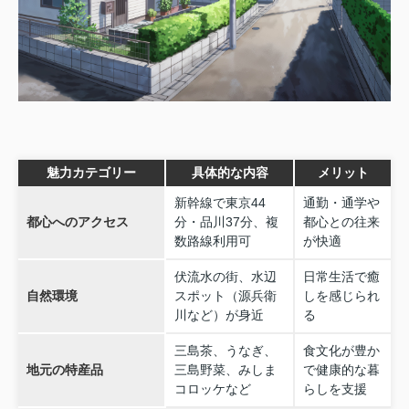
魅力カテゴリー
具体的な内容
メリット
新幹線で東京44
通勤・通学や
都心へのアクセス
分・品川37分、複
都心との往来
数路線利用可
が快適
伏流水の街、水辺
日常生活で癒
自然環境
スポット（源兵衛
しを感じられ
川など）が身近
る
三島茶、うなぎ、
食文化が豊か
地元の特産品
三島野菜、みしま
で健康的な暮
コロッケなど
らしを支援