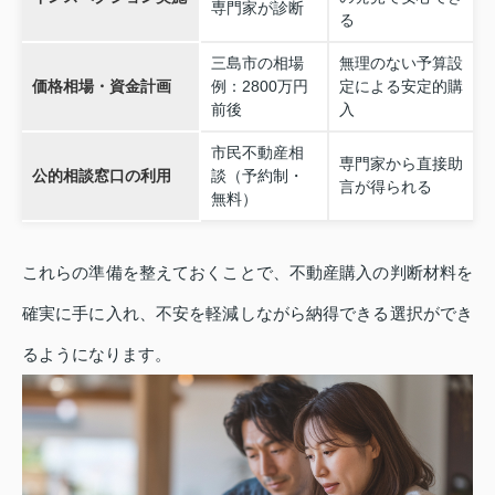
専門家が診断
る
三島市の相場
無理のない予算設
価格相場・資金計画
例：2800万円
定による安定的購
前後
入
市民不動産相
専門家から直接助
公的相談窓口の利用
談（予約制・
言が得られる
無料）
これらの準備を整えておくことで、不動産購入の判断材料を
確実に手に入れ、不安を軽減しながら納得できる選択ができ
るようになります。