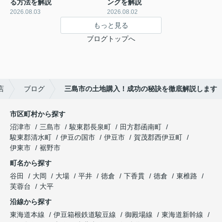
る方法を解説
ングを解説
2026.08.03
2026.08.02
もっと見る
ブログトップへ
店
ブログ
三島市の土地購入！成功の秘訣を徹底解説します
市区町村から探す
沼津市
三島市
駿東郡長泉町
田方郡函南町
駿東郡清水町
伊豆の国市
伊豆市
賀茂郡西伊豆町
伊東市
裾野市
町名から探す
谷田
大岡
大場
平井
徳倉
下香貫
徳倉
東椎路
芙蓉台
大平
沿線から探す
東海道本線
伊豆箱根鉄道駿豆線
御殿場線
東海道新幹線