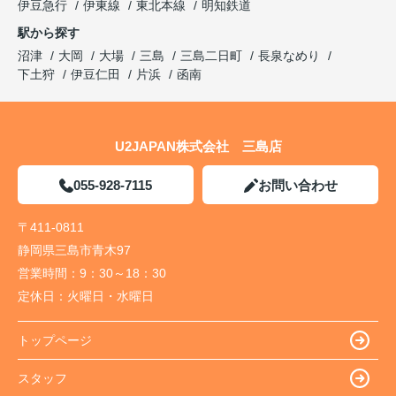
伊豆急行
伊東線
東北本線
明知鉄道
駅から探す
沼津
大岡
大場
三島
三島二日町
長泉なめり
下土狩
伊豆仁田
片浜
函南
U2JAPAN株式会社 三島店
055-928-7115
お問い合わせ
〒411-0811
静岡県三島市青木97
営業時間：
9：30～18：30
定休日：
火曜日・水曜日
トップページ
スタッフ