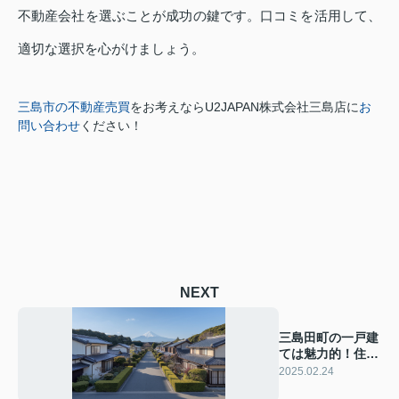
不動産会社を選ぶことが成功の鍵です。口コミを活用して、
適切な選択を心がけましょう。
三島市の不動産売買
をお考えなら
U2JAPAN株式会社三島店に
お
問い合わせ
ください！
NEXT
三島田町の一戸建
ては魅力的！住環
境と購入ポイント
2025.02.24
をご紹介