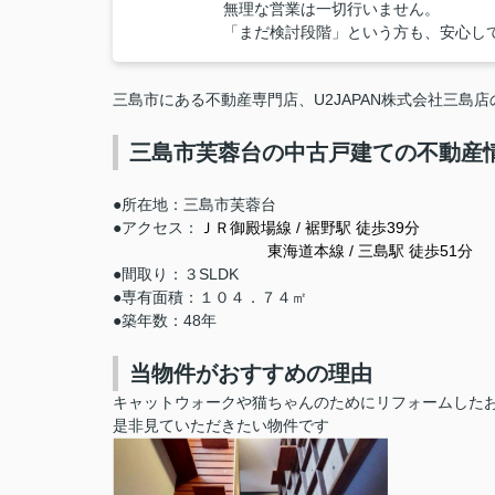
無理な営業は一切行いません。
「まだ検討段階」という方も、安心し
三島市にある不動産専門店、U2JAPAN株式会社三島
三島市芙蓉台の中古戸建ての不動産
●所在地：三島市芙蓉台
●アクセス：
ＪＲ御殿場線 / 裾野駅 徒歩39分
東海道本線 / 三島駅 徒歩51分
●間取り：３SLDK
●専有面積：１０４．７４㎡
●築年数：48年
当物件がおすすめの理由
キャットウォークや猫ちゃんのためにリフォームした
是非見ていただきたい物件です