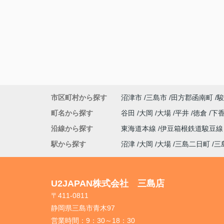
市区町村から探す
沼津市
三島市
田方郡函南町
駿
町名から探す
谷田
大岡
大場
平井
徳倉
下
沿線から探す
東海道本線
伊豆箱根鉄道駿豆
駅から探す
沼津
大岡
大場
三島二日町
三
U2JAPAN株式会社 三島店
〒411-0811
静岡県三島市青木97
営業時間：
9：30～18：30