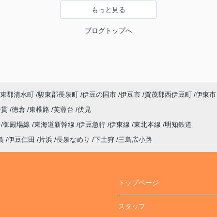
もっと見る
ブログトップへ
東郡清水町
駿東郡長泉町
伊豆の国市
伊豆市
賀茂郡西伊豆町
伊東市
香貫
徳倉
東椎路
芙蓉台
伏見
線
御殿場線
東海道新幹線
伊豆急行
伊東線
東北本線
明知鉄道
島
伊豆仁田
片浜
長泉なめり
下土狩
三島広小路
トップページ
スタッフ