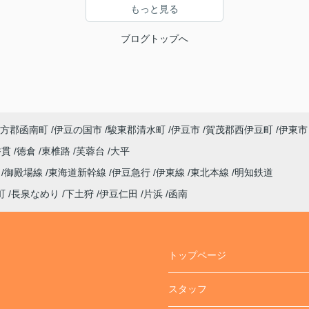
もっと見る
ブログトップへ
方郡函南町
伊豆の国市
駿東郡清水町
伊豆市
賀茂郡西伊豆町
伊東市
香貫
徳倉
東椎路
芙蓉台
大平
線
御殿場線
東海道新幹線
伊豆急行
伊東線
東北本線
明知鉄道
町
長泉なめり
下土狩
伊豆仁田
片浜
函南
トップページ
スタッフ