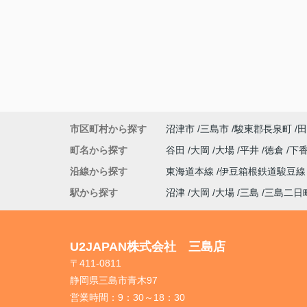
市区町村から探す
沼津市
三島市
駿東郡長泉町
田
町名から探す
谷田
大岡
大場
平井
徳倉
下
沿線から探す
東海道本線
伊豆箱根鉄道駿豆
駅から探す
沼津
大岡
大場
三島
三島二日
U2JAPAN株式会社 三島店
〒411-0811
静岡県三島市青木97
営業時間：
9：30～18：30