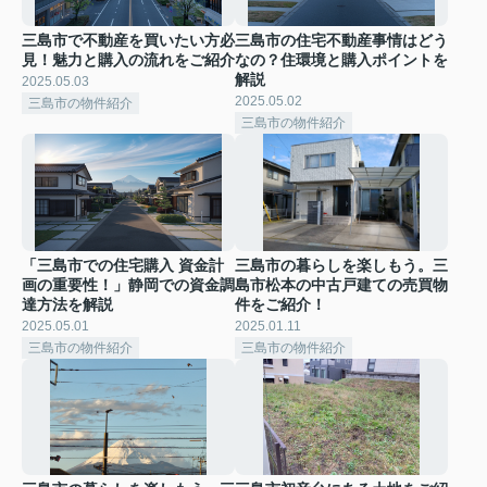
三島市で不動産を買いたい方必
三島市の住宅不動産事情はどう
見！魅力と購入の流れをご紹介
なの？住環境と購入ポイントを
解説
2025.05.03
2025.05.02
三島市の物件紹介
三島市の物件紹介
「三島市での住宅購入 資金計
三島市の暮らしを楽しもう。三
画の重要性！」静岡での資金調
島市松本の中古戸建ての売買物
達方法を解説
件をご紹介！
2025.05.01
2025.01.11
三島市の物件紹介
三島市の物件紹介