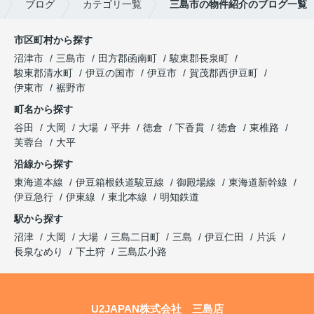
ブログ
カテゴリ一覧
三島市の物件紹介のブログ一覧
市区町村から探す
沼津市
三島市
田方郡函南町
駿東郡長泉町
駿東郡清水町
伊豆の国市
伊豆市
賀茂郡西伊豆町
伊東市
裾野市
町名から探す
谷田
大岡
大場
平井
徳倉
下香貫
徳倉
東椎路
芙蓉台
大平
沿線から探す
東海道本線
伊豆箱根鉄道駿豆線
御殿場線
東海道新幹線
伊豆急行
伊東線
東北本線
明知鉄道
駅から探す
沼津
大岡
大場
三島二日町
三島
伊豆仁田
片浜
長泉なめり
下土狩
三島広小路
U2JAPAN株式会社 三島店