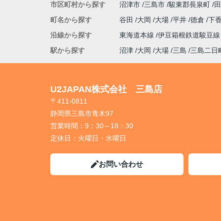
市区町村から探す
沼津市
三島市
駿東郡長泉町
田
町名から探す
谷田
大岡
大場
平井
徳倉
下
沿線から探す
東海道本線
伊豆箱根鉄道駿豆
駅から探す
沼津
大岡
大場
三島
三島二日
U2JAPAN株式会社 三島店
〒411-0811
静岡県三島市青木97
営業時間：
9：30～18：30
定休日：
火曜日・水曜日
お問い合わせ