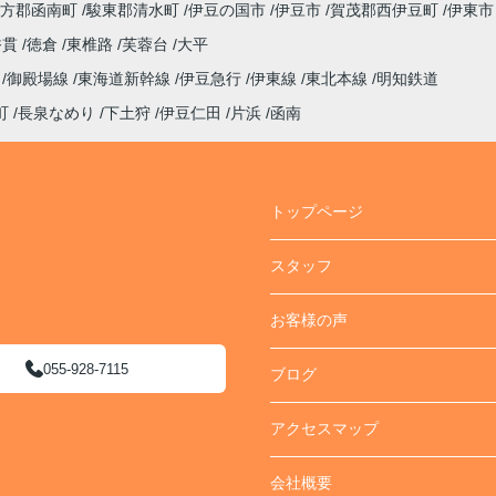
方郡函南町
駿東郡清水町
伊豆の国市
伊豆市
賀茂郡西伊豆町
伊東市
香貫
徳倉
東椎路
芙蓉台
大平
線
御殿場線
東海道新幹線
伊豆急行
伊東線
東北本線
明知鉄道
町
長泉なめり
下土狩
伊豆仁田
片浜
函南
トップページ
スタッフ
お客様の声
055-928-7115
ブログ
アクセスマップ
会社概要