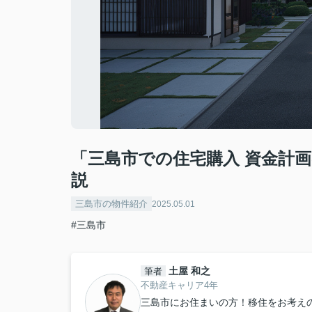
「三島市での住宅購入 資金計
説
三島市の物件紹介
2025.05.01
#三島市
土屋 和之
筆者
不動産キャリア4年
三島市にお住まいの方！移住をお考え