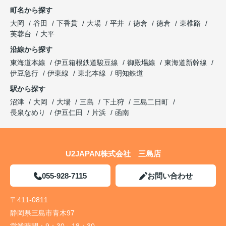
町名から探す
大岡
谷田
下香貫
大場
平井
徳倉
徳倉
東椎路
芙蓉台
大平
沿線から探す
東海道本線
伊豆箱根鉄道駿豆線
御殿場線
東海道新幹線
伊豆急行
伊東線
東北本線
明知鉄道
駅から探す
沼津
大岡
大場
三島
下土狩
三島二日町
長泉なめり
伊豆仁田
片浜
函南
U2JAPAN株式会社 三島店
055-928-7115
お問い合わせ
〒411-0811
静岡県三島市青木97