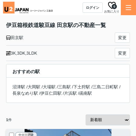
0
ログイン
お気に入り
伊豆箱根鉄道駿豆線 田京駅の不動産一覧
田京駅
変更
3K,3DK,3LDK
変更
おすすめの駅
沼津駅
/
大岡駅
/
大場駅
/
三島駅
/
下土狩駅
/
三島二日町駅
/
長泉なめり駅
/
伊豆仁田駅
/
片浜駅
/
函南駅
1
件
中古一戸建