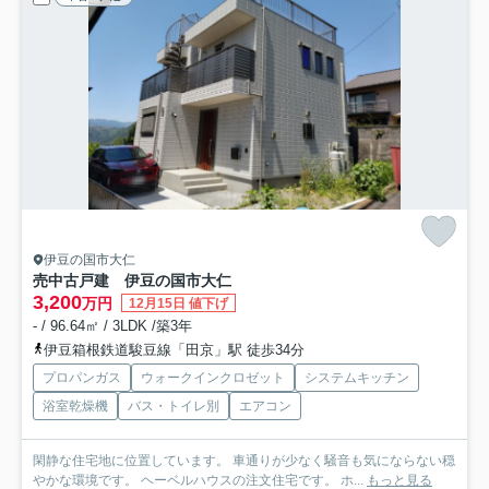
伊豆の国市大仁
売中古戸建 伊豆の国市大仁
3,200
万円
12月15日 値下げ
- / 96.64㎡ / 3LDK /築3年
伊豆箱根鉄道駿豆線「田京」駅 徒歩34分
プロパンガス
ウォークインクロゼット
システムキッチン
浴室乾燥機
バス・トイレ別
エアコン
閑静な住宅地に位置しています。 車通りが少なく騒音も気にならない穏
やかな環境です。 ヘーベルハウスの注文住宅です。 ホ...
もっと見る