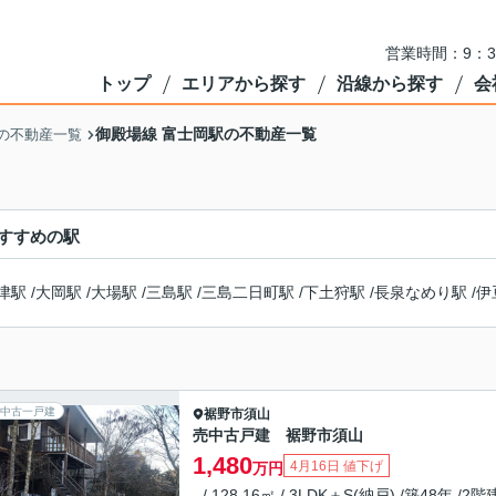
営業時間：9：3
トップ
エリアから探す
沿線から探す
会
御殿場線 富士岡駅の不動産一覧
の不動産一覧
すすめの駅
津駅
/
大岡駅
/
大場駅
/
三島駅
/
三島二日町駅
/
下土狩駅
/
長泉なめり駅
/
伊
中古一戸建
裾野市
須山
売中古戸建 裾野市須山
1,480
4月16日 値下げ
万円
- / 128.16㎡ / 3LDK＋S(納戸) /築48年 /2階