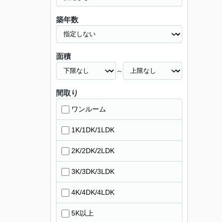
築年数
面積
～
間取り
ワンルーム
1K/1DK/1LDK
2K/2DK/2LDK
3K/3DK/3LDK
4K/4DK/4LDK
5K以上