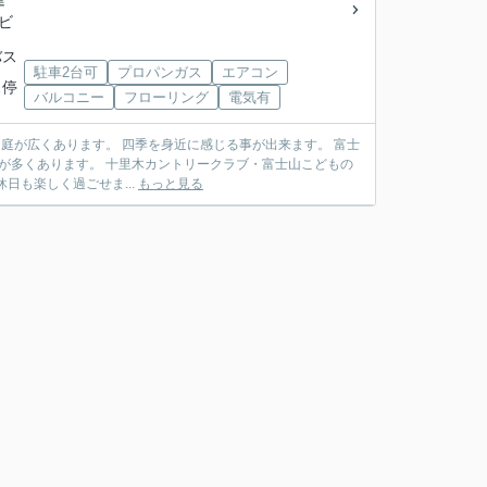
モビ
バス
駐車2台可
プロパンガス
エアコン
ス停
バルコニー
フローリング
電気有
日も楽しく過ごせま...
もっと見る