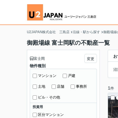
U2JAPAN株式会社 三島店
沿線・駅から探す
御殿場線
御殿場線 富士岡駅の不動産一覧
お
富士岡
変更
物件種別
沼
マンション
戸建
土地
店舗
事務所
1
件
ビル・その他
投資用
区分マンション