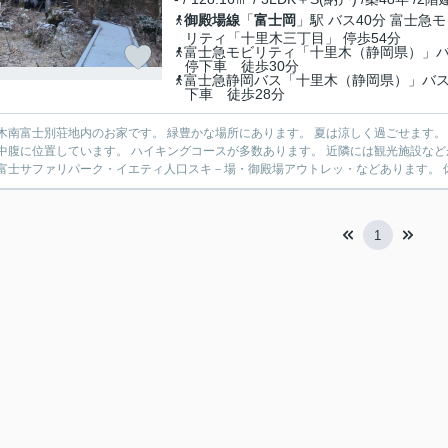
御殿場線
「
富士岡
」駅 バス40分 富士急
リティ「十里木三丁目」 停歩54分
富士急モビリティ「十里木（静岡県）」
停下車 徒歩30分
富士急静岡バス「十里木（静岡県）」バ
下車 徒歩28分
のお家です。 緑豊かな場所にあります。 夏は涼しく過ごせます。 庭が広くあります。 四季を身近に感じる事が出来ます。 富士
位置しています。 ハイキングコースが多数あります。 近隣には観光施設などが多くあります。 十里木カントリークラブ・富士山こどもの
富士サファリパーク・イエティ人口スキ－場・御殿場アウトレッ・などあります。 休
1