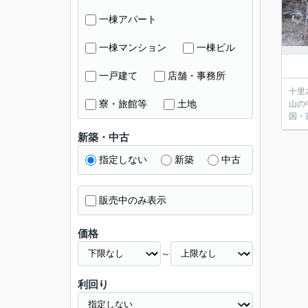
一棟アパート
一棟マンション
一棟ビル
一戸建て
店舗・事務所
十里木南富士別荘地内
寮・旅館等
土地
山の中腹に
国・
新築・中古
指定しない
新築
中古
販売中のみ表示
価格
～
利回り