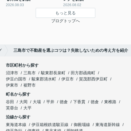
2026.08.03
2026.08.02
もっと見る
ブログトップへ
グ
三島市で不動産を選ぶコツは？失敗しないための考え方を紹介
市区町村から探す
沼津市
三島市
駿東郡長泉町
田方郡函南町
伊豆の国市
駿東郡清水町
伊豆市
賀茂郡西伊豆町
伊東市
裾野市
町名から探す
谷田
大岡
大場
平井
徳倉
下香貫
徳倉
東椎路
芙蓉台
大平
沿線から探す
東海道本線
伊豆箱根鉄道駿豆線
御殿場線
東海道新幹線
伊豆急行
伊東線
東北本線
明知鉄道