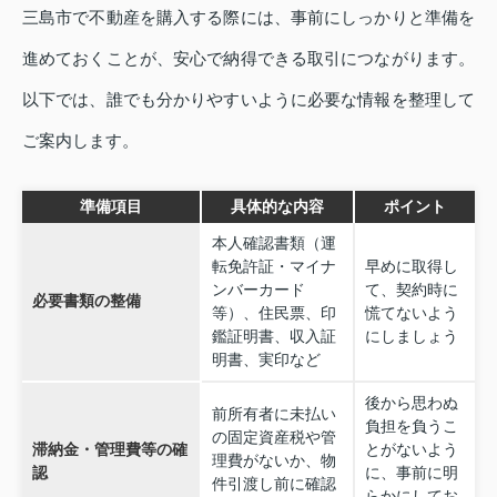
三島市で不動産を購入する際には、事前にしっかりと準備を
進めておくことが、安心で納得できる取引につながります。
以下では、誰でも分かりやすいように必要な情報を整理して
ご案内します。
準備項目
具体的な内容
ポイント
本人確認書類（運
転免許証・マイナ
早めに取得し
ンバーカード
て、契約時に
必要書類の整備
等）、住民票、印
慌てないよう
鑑証明書、収入証
にしましょう
明書、実印など
後から思わぬ
前所有者に未払い
負担を負うこ
の固定資産税や管
滞納金・管理費等の確
とがないよう
理費がないか、物
認
に、事前に明
件引渡し前に確認
らかにしてお