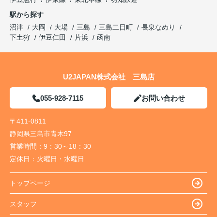
駅から探す
沼津
大岡
大場
三島
三島二日町
長泉なめり
下土狩
伊豆仁田
片浜
函南
U2JAPAN株式会社 三島店
055-928-7115
お問い合わせ
〒411-0811
静岡県三島市青木97
営業時間：
9：30～18：30
定休日：
火曜日・水曜日
トップページ
スタッフ