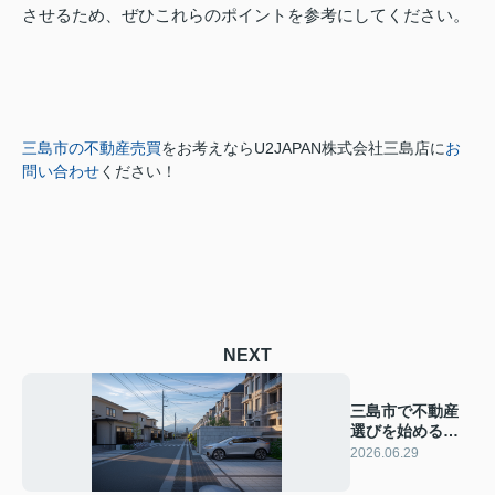
させるため、ぜひこれらのポイントを参考にしてください。
三島市の不動産売買
をお考えなら
U2JAPAN株式会社三島店に
お
問い合わせ
ください！
NEXT
三島市で不動産
選びを始める方
へ！将来を見据
2026.06.29
えた考え方のヒ
ントもご紹介