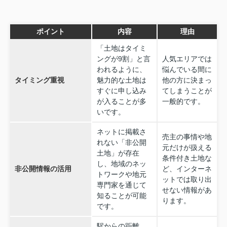
ポイント
内容
理由
「土地はタイミ
ングが9割」と言
人気エリアでは
われるように、
悩んでいる間に
タイミング重視
魅力的な土地は
他の方に決まっ
すぐに申し込み
てしまうことが
が入ることが多
一般的です。
いです。
ネットに掲載さ
売主の事情や地
れない「非公開
元だけが扱える
土地」が存在
条件付き土地な
し、地域のネッ
非公開情報の活用
ど、インターネ
トワークや地元
ットでは取り出
専門家を通じて
せない情報があ
知ることが可能
ります。
です。
駅からの距離、