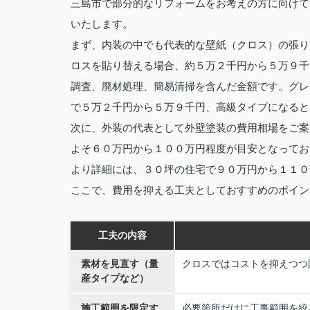
三島市で部分的なリフォームをお考えの方に向けて
いたします。
まず、内装の中でも代表的な壁紙（クロス）の張り
ロスを貼り替える場合、約５万２千円から５万９千
調査、廃材処理、簡易清掃を含んだ金額です。グレ
で５万２千円から５万９千円、高級タイプになると
次に、外装の代表として外壁塗装の費用相場をご案
よそ６０万円から１００万円程度が目安となってお
より詳細には、３０坪の住宅で９０万円から１１０
ここで、費用を抑える工夫としておすすめのポイン
工夫の内容
素材を見直す（量
クロスではコストを抑えつつ
産タイプなど）
施工範囲を限定す
必要箇所だけに工事範囲を絞