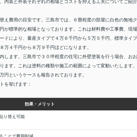
、内装と外装それぞれの相場とコストを抑える工夫についてご紹
替え費用の目安です。三島市では、６畳程度の部屋に白色の無地
円が標準的な相場となっております。これは材料費や工事費、現
ードにより、量産タイプで４万６千円から５万５千円、標準タイ
８万４千円から８万９千円ほどになります。
内します。三島市で３０坪程度の住宅に外壁塗装を行う場合、お
ります。これは塗料の種類や施工の範囲によって変動いたします
万円というケースも報告されております。
トを挙げます：
効果・メリット
貼り替え可能
ることで費用削減